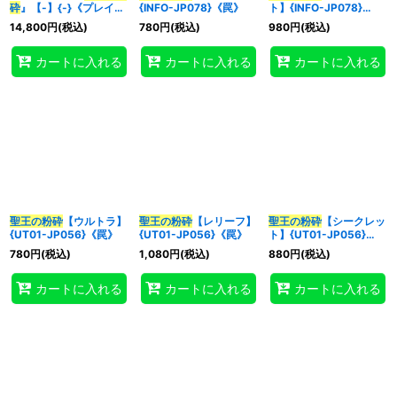
砕
』【-】{-}《プレイマ
{INFO-JP078}《罠》
ト】{INFO-JP078}
ット》
《罠》
14,800
円
(税込)
780
円
(税込)
980
円
(税込)
特集
:
カートに入れる
カートに入れる
カートに入れる
絞り込む
聖王の粉砕
【ウルトラ】
聖王の粉砕
【レリーフ】
聖王の粉砕
【シークレッ
{UT01-JP056}《罠》
{UT01-JP056}《罠》
ト】{UT01-JP056}
《罠》
780
円
(税込)
1,080
円
(税込)
880
円
(税込)
カートに入れる
カートに入れる
カートに入れる