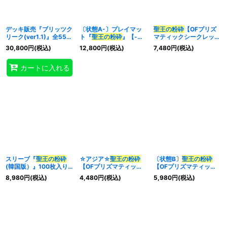
デッキ販売『ブリッツク
〔状態A-〕プレイマッ
聖王の粉砕
【OFプリズ
リーク(ver1.1)』全55枚
ト『
聖王の粉砕
』【-】
マティックシークレッ
【-】{-}《デッキ販売》
{-}《プレイマット》
ト】{LOSP-JP010}
30,800
円
(税込)
12,800
円
(税込)
7,480
円
(税込)
《罠》
カートに入れる
スリーブ『
聖王の粉砕
☆アジア☆
聖王の粉砕
〔状態B〕
聖王の粉砕
(韓国版）』100枚入り
【OFプリズマティック
【OFプリズマティック
【-】{-}《スリーブ》
シークレット】{アジア
シークレット】{LOSP-
8,980
円
(税込)
4,480
円
(税込)
5,980
円
(税込)
LOSP-JP010}《罠》
JP010}《罠》