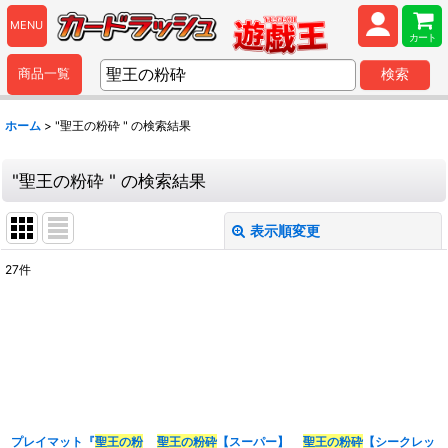
MENU
カート
商品一覧
検索
ホーム
>
"聖王の粉砕 "
の
検索結果
"聖王の粉砕 "
の
検索結果
表示順変更
閉じる
27
件
商品検索
:
表示数
:
並び順
:
プレイマット『
聖王の粉
聖王の粉砕
【スーパー】
聖王の粉砕
【シークレッ
カテゴリ
: