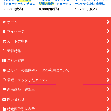
【クォーターセンチュリ
聖王の粉砕
【クォーター
ーン(ver3.0)』全55枚
ーシークレット】
センチュリーシークレッ
【-】{-}《デッキ販売》
3,980
円
(税込)
6,380
円
(税込)
15,200
円
(税込)
{INFO-JP078}《罠》
ト】{アジアINFO-
JP078}《罠》
ホーム
マイページ
カートの中身
新弾特集
ご利用案内
当サイトの画像やデータの利用について
最近チェックしたアイテム
新着商品：遊戯王
問い合わせ
特定商取引法表示