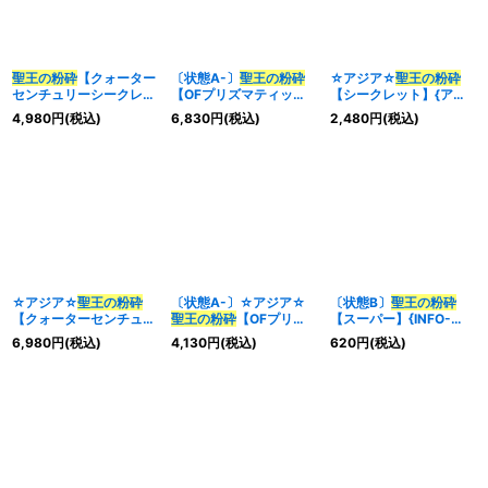
聖王の粉砕
【クォーター
〔状態A-〕
聖王の粉砕
☆アジア☆
聖王の粉砕
センチュリーシークレッ
【OFプリズマティック
【シークレット】{アジ
ト】{INFO-JP078}
シークレット】{LOSP-
アINFO-JP078}《罠》
4,980
円
(税込)
6,830
円
(税込)
2,480
円
(税込)
《罠》
JP010}《罠》
☆アジア☆
聖王の粉砕
〔状態A-〕☆アジア☆
〔状態B〕
聖王の粉砕
【クォーターセンチュリ
聖王の粉砕
【OFプリズ
【スーパー】{INFO-
ーシークレット】{アジ
マティックシークレッ
JP078}《罠》
6,980
円
(税込)
4,130
円
(税込)
620
円
(税込)
アINFO-JP078}《罠》
ト】{アジアLOSP-
JP010}《罠》