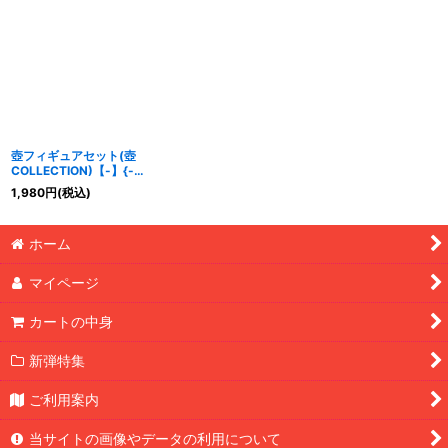
BLVO-JP065}《魔法》
《魔法》
壺フィギュアセット(壺
COLLECTION)【-】{-}
《その他》
1,980
円
(税込)
ホーム
マイページ
カートの中身
新弾特集
ご利用案内
当サイトの画像やデータの利用について