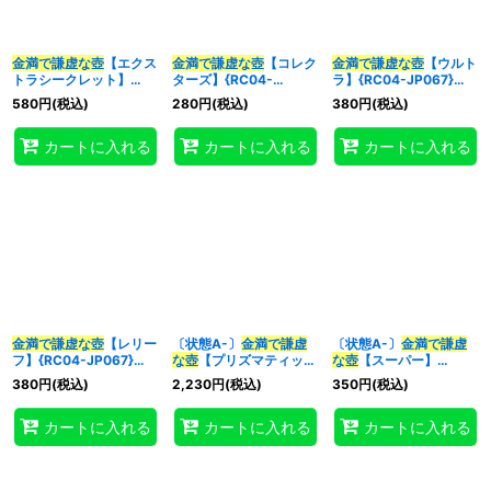
金満で謙虚な壺
【エクス
金満で謙虚な壺
【コレク
金満で謙虚な壺
【ウルト
トラシークレット】
ターズ】{RC04-
ラ】{RC04-JP067}
{RC04-JP067}《魔
JP067}《魔法》
《魔法》
580
円
(税込)
280
円
(税込)
380
円
(税込)
法》
カートに入れる
カートに入れる
カートに入れる
金満で謙虚な壺
【レリー
〔状態A-〕
金満で謙虚
〔状態A-〕
金満で謙虚
フ】{RC04-JP067}
な壺
【プリズマティック
な壺
【スーパー】
《魔法》
シークレット】{BLVO-
{BLVO-JP065}《魔
380
円
(税込)
2,230
円
(税込)
350
円
(税込)
JP065}《魔法》
法》
カートに入れる
カートに入れる
カートに入れる