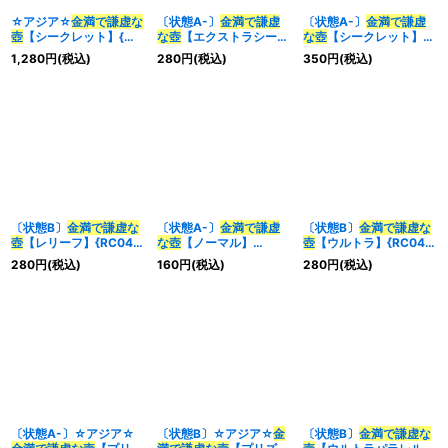
☆アジア☆
金満で謙虚な
〔状態A-〕
金満で謙虚
〔状態A-〕
金満で謙虚
壺
【シークレット】{ア
な壺
【エクストラシーク
な壺
【シークレット】
ジアBLVO-JP065}《魔
レット】{RC04-
{BLVO-JP065}《魔
1,280
円
(税込)
280
円
(税込)
350
円
(税込)
法》
JP067}《魔法》
法》
〔状態B〕
金満で謙虚な
〔状態A-〕
金満で謙虚
〔状態B〕
金満で謙虚な
壺
【レリーフ】{RC04-
な壺
【ノーマル】
壺
【ウルトラ】{RC04-
JP067}《魔法》
{TT01-JPC10}《魔法》
JP067}《魔法》
280
円
(税込)
160
円
(税込)
280
円
(税込)
〔状態A-〕☆アジア☆
〔状態B〕☆アジア☆
金
〔状態B〕
金満で謙虚な