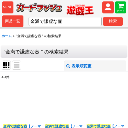
MENU
カート
商品一覧
検索
ホーム
>
"金満で謙虚な壺 "
の
検索結果
"金満で謙虚な壺 "
の
検索結果
表示順変更
閉じる
49
件
商品検索
:
表示数
:
並び順
:
金満で謙虚な壺
【ノーマ
金満で謙虚な壺
【ノーマ
金満で謙虚な壺
【ノーマ
カテゴリ
: