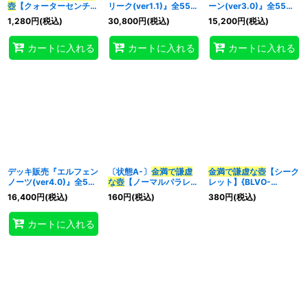
壺
【クォーターセンチュ
リーク(ver1.1)』全55枚
ーン(ver3.0)』全55枚
リーシークレット】
【-】{-}《デッキ販売》
【-】{-}《デッキ販売》
1,280
円
(税込)
30,800
円
(税込)
15,200
円
(税込)
{RC04-JP067}《魔
法》
カートに入れる
カートに入れる
カートに入れる
デッキ販売『エルフェン
〔状態A-〕
金満で謙虚
金満で謙虚な壺
【シーク
ノーツ(ver4.0)』全55
な壺
【ノーマルパラレ
レット】{BLVO-
枚【-】{-}《デッキ販
ル】{QCTB-JP060}
JP065}《魔法》
16,400
円
(税込)
160
円
(税込)
380
円
(税込)
売》
《魔法》
カートに入れる