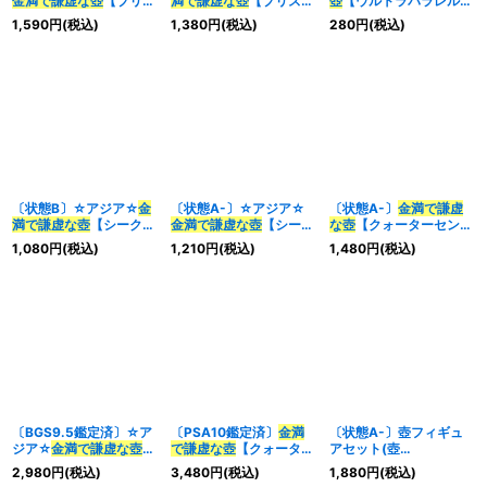
金満で謙虚な壺
【プリズ
満で謙虚な壺
【プリズマ
壺
【ウルトラパラレル】
マティックシークレッ
ティックシークレット】
{TBC1-JP011}《魔法》
1,590
円
(税込)
1,380
円
(税込)
280
円
(税込)
ト】{アジアBLVO-
{アジアBLVO-JP065}
JP065}《魔法》
《魔法》
〔状態B〕☆アジア☆
金
〔状態A-〕☆アジア☆
〔状態A-〕
金満で謙虚
満で謙虚な壺
【シークレ
金満で謙虚な壺
【シーク
な壺
【クォーターセンチ
ット】{アジアBLVO-
レット】{アジアBLVO-
ュリーシークレット】
1,080
円
(税込)
1,210
円
(税込)
1,480
円
(税込)
JP065}《魔法》
JP065}《魔法》
{RC04-JP067}《魔
法》
〔BGS9.5鑑定済〕☆ア
〔PSA10鑑定済〕
金満
〔状態A-〕壺フィギュ
ジア☆
金満で謙虚な壺
で謙虚な壺
【クォーター
アセット(壺
【プリズマティックシー
センチュリーシークレッ
COLLECTION)【-】{-}
2,980
円
(税込)
3,480
円
(税込)
1,880
円
(税込)
クレット】{アジア
ト】{RC04-JP067}
《その他》