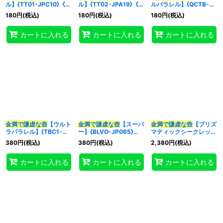
ル】{TT01-JPC10}《魔
ル】{TT02-JPA19}《魔
ルパラレル】{QCTB-
法》
法》
JP060}《魔法》
180
円
(税込)
180
円
(税込)
180
円
(税込)
特集
:
カートに入れる
カートに入れる
カートに入れる
絞り込む
金満で謙虚な壺
【ウルト
金満で謙虚な壺
【スーパ
金満で謙虚な壺
【プリズ
ラパラレル】{TBC1-
ー】{BLVO-JP065}
マティックシークレッ
JP011}《魔法》
《魔法》
ト】{BLVO-JP065}
380
円
(税込)
380
円
(税込)
2,380
円
(税込)
《魔法》
カートに入れる
カートに入れる
カートに入れる