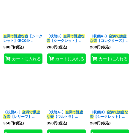
金満で謙虚な壺
【シーク
〔状態B〕
金満で謙虚な
〔状態A-〕
金満で謙虚
レット】{RC04-
壺
【シークレット】
な壺
【コレクターズ】
JP067}《魔法》
{BLVO-JP065}《魔
{RC04-JP067}《魔
380
円
(税込)
280
円
(税込)
260
円
(税込)
法》
法》
カートに入れる
カートに入れる
カートに入れる
〔状態A-〕
金満で謙虚
〔状態A-〕
金満で謙虚
〔状態B〕
金満で謙虚な
な壺
【レリーフ】
な壺
【ウルトラ】
壺
【シークレット】
{RC04-JP067}《魔
{RC04-JP067}《魔
{RC04-JP067}《魔
350
円
(税込)
350
円
(税込)
280
円
(税込)
法》
法》
法》