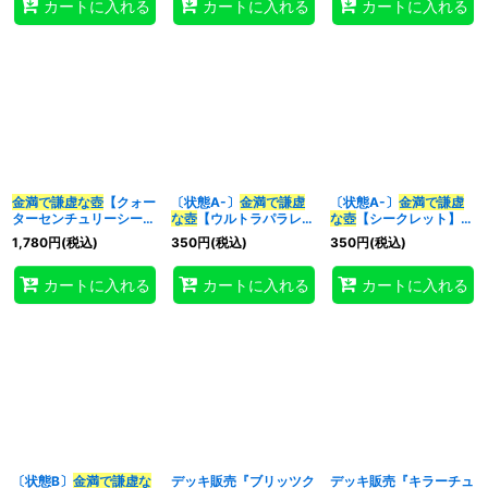
カートに入れる
カートに入れる
カートに入れる
金満で謙虚な壺
【クォー
〔状態A-〕
金満で謙虚
〔状態A-〕
金満で謙虚
ターセンチュリーシーク
な壺
【ウルトラパラレ
な壺
【シークレット】
レット】{RC04-
ル】{TBC1-JP011}《魔
{RC04-JP067}《魔
1,780
円
(税込)
350
円
(税込)
350
円
(税込)
JP067}《魔法》
法》
法》
カートに入れる
カートに入れる
カートに入れる
〔状態B〕
金満で謙虚な
デッキ販売『ブリッツク
デッキ販売『キラーチュ