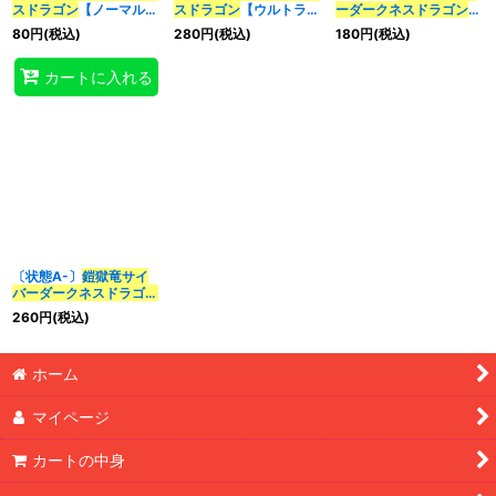
スドラゴン
【ノーマルパ
スドラゴン
【ウルトラ】
ーダークネスドラゴン
ラレル】{SD41-JP043}
{DP18-JP024}《融合》
【ウルトラ】{DP18-
80
円
(税込)
280
円
(税込)
180
円
(税込)
《融合》
JP024}《融合》
特集
:
カートに入れる
絞り込む
〔状態A-〕
鎧獄竜
サイ
バーダークネスドラゴン
【ウルトラ】{DP18-
260
円
(税込)
JP024}《融合》
ホーム
マイページ
カートの中身