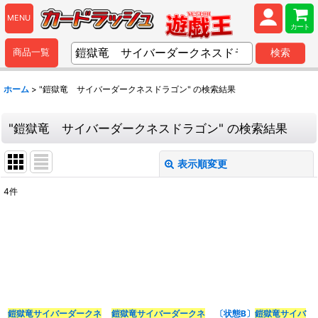
MENU
カート
商品一覧
検索
ホーム
>
"鎧獄竜 サイバーダークネスドラゴン"
の
検索結果
"鎧獄竜 サイバーダークネスドラゴン"
の
検索結果
表示順変更
閉じる
4
件
商品検索
:
表示数
:
並び順
:
鎧獄竜
サイバーダークネ
鎧獄竜
サイバーダークネ
〔状態B〕
鎧獄竜
サイバ
カテゴリ
: