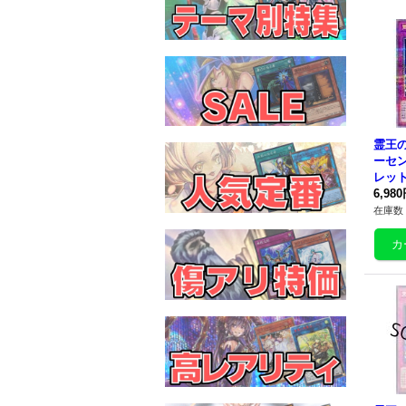
霊王
ーセ
レット】
9}《
6,98
在庫数 