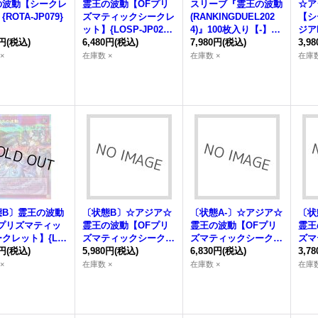
の波動
【シークレ
霊王の波動
【OFプリ
スリーブ『
霊王の波動
☆ア
ROTA-JP079}
ズマティックシークレ
(RANKINGDUEL202
【シ
》
ット】{LOSP-JP020}
4)』100枚入り【-】{-}
ジアR
0円
(税込)
《罠》
6,480円
(税込)
《スリーブ》
7,980円
(税込)
《罠
3,9
×
在庫数 ×
在庫数 ×
在庫数
態B〕
霊王の波動
〔状態B〕☆アジア☆
〔状態A-〕☆アジア☆
〔状
Fプリズマティッ
霊王の波動
【OFプリ
霊王の波動
【OFプリ
霊王
クレット】{LO
ズマティックシークレ
ズマティックシークレ
ズマ
P020}《罠》
0円
(税込)
ット】{アジアLOSP-J
5,980円
(税込)
ット】{アジアLOSP-J
6,830円
(税込)
ット
3,7
P020}《罠》
P020}《罠》
P02
×
在庫数 ×
在庫数 ×
在庫数