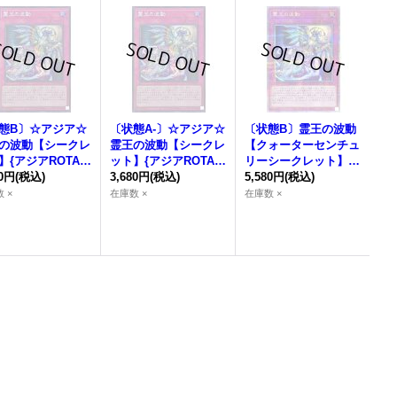
態B〕☆アジア☆
〔状態A-〕☆アジア☆
〔状態B〕
霊王の波動
の波動
【シークレ
霊王の波動
【シークレ
【クォーターセンチュ
】{アジアROTA-J
ット】{アジアROTA-J
リーシークレット】{R
9}《罠》
80円
(税込)
P079}《罠》
3,680円
(税込)
OTA-JP079}《罠》
5,580円
(税込)
 ×
在庫数 ×
在庫数 ×