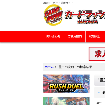
遊戯王 カード通販サイト
問い合わせ
ご利用案内
状態表記
ホーム
>
"霊王の波動 "
の
検索結果
"霊
26
件