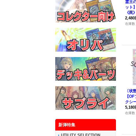
霊王
ット】{
《罠
2,48
在庫数 
〔状
【O
クシー
SP-J
5,18
在庫数 
新弾特集
UTILITY SELECTION