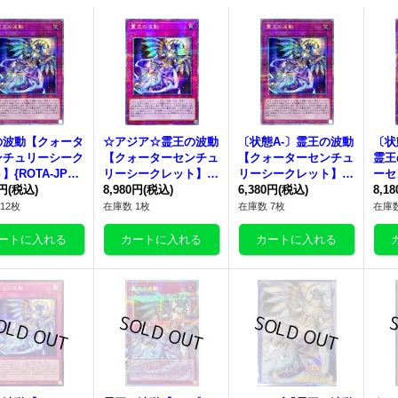
の波動
【クォータ
☆アジア☆
霊王の波動
〔状態A-〕
霊王の波動
〔状
ンチュリーシーク
【クォーターセンチュ
【クォーターセンチュ
霊王
{ROTA-JP07
リーシークレット】
リーシークレット】{R
ーセ
罠》
0円
(税込)
{アジアROTA-JP079}
8,980円
(税込)
OTA-JP079}《罠》
6,380円
(税込)
レッ
8,1
《罠》
-JP
12枚
在庫数 1枚
在庫数 7枚
在庫数