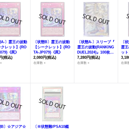
A-〕
霊王の波動
〔状態B〕
霊王の波動
〔状態A-〕スリーブ『
〔状
クレット】{RO
【シークレット】{RO
霊王の波動
(RANKING
霊王
P079}《罠》
TA-JP079}《罠》
DUEL2024)』100枚入
ット
0円
(税込)
2,080円
(税込)
り【-】{-}《スリー
7,280円
(税込)
P07
3,1
ブ》
×
在庫数 ×
在庫数 ×
在庫数
態B〕☆アジア☆
〔※状態難/PSA10鑑