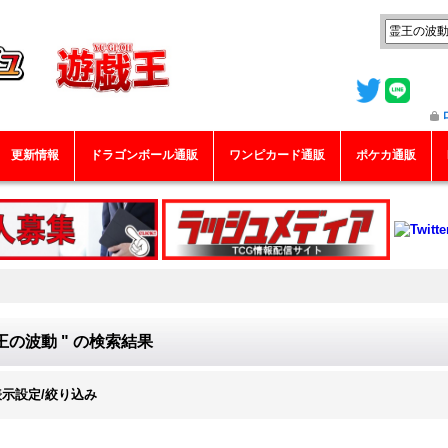
更新情報
ドラゴンボール通販
ワンピカード通販
ポケカ通販
王の波動 "
の
検索結果
表示設定/絞り込み