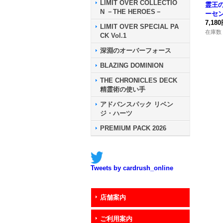
LIMIT OVER COLLECTIO
霊王
N －THE HEROES－
ーセ
レット
7,18
LIMIT OVER SPECIAL PA
-JP0
在庫数 
CK Vol.1
深淵のオーバーフォース
BLAZING DOMINION
THE CHRONICLES DECK
精霊術の使い手
アドバンスパック リベン
ジ・ハーツ
PREMIUM PACK 2026
Tweets by cardrush_online
店舗案内
ご利用案内