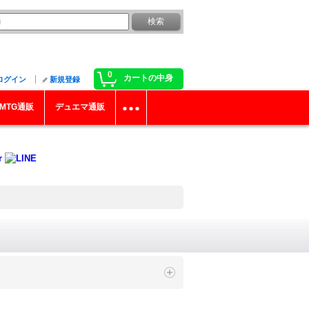
0
カートの中身
ログイン
新規登録
MTG通販
デュエマ通販