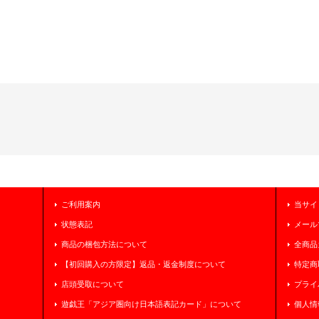
ご利用案内
当サイ
状態表記
メール
商品の梱包方法について
全商品
【初回購入の方限定】返品・返金制度について
特定商
店頭受取について
プライ
遊戯王「アジア圏向け日本語表記カード」について
個人情