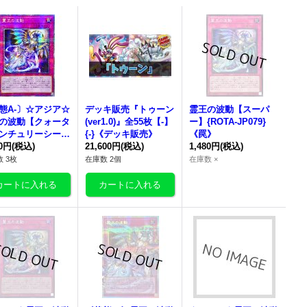
態A-〕☆アジア☆
デッキ販売『トゥーン
霊王の波動
【スーパ
の波動
【クォータ
(ver1.0)』全55枚【-】
ー】{ROTA-JP079}
ンチュリーシーク
{-}《デッキ販売》
《罠》
ト】{アジアROTA
80円
(税込)
21,600円
(税込)
1,480円
(税込)
079}《罠》
 3枚
在庫数 2個
在庫数 ×