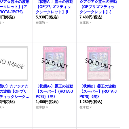
ジア☆
霊王の波動
〔状態A-〕
霊王の波動
☆アジア☆
霊王の波動
ークレット】{ア
【OFプリズマティッ
【OFプリズマティッ
OTA-JP079}
クシークレット】{LO
クシークレット】{ア
》
80円
(税込)
SP-JP020}《罠》
5,930円
(税込)
ジアLOSP-JP020}
7,480円
(税込)
《罠》
 ×
在庫数 ×
在庫数 ×
態C〕☆アジア☆
〔状態A-〕
霊王の波動
〔状態B〕
霊王の波動
の波動
【OFプリ
【スーパー】{ROTA-J
【スーパー】{ROTA-J
ティックシークレ
P079}《罠》
P079}《罠》
】{アジアLOSP-J
80円
(税込)
1,400円
(税込)
1,280円
(税込)
0}《罠》
 ×
在庫数 ×
在庫数 ×