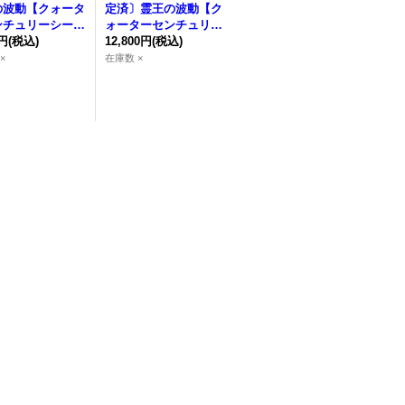
の波動
【クォータ
定済〕
霊王の波動
【ク
ンチュリーシーク
ォーターセンチュリー
】{アジアROTA
0円
(税込)
シークレット】{ROTA
12,800円
(税込)
79}《罠》
-JP079}《罠》
×
在庫数 ×