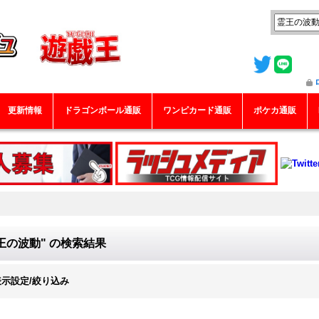
更新情報
ドラゴンボール通販
ワンピカード通販
ポケカ通販
王の波動"
の
検索結果
表示設定/絞り込み