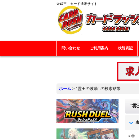
遊戯王 カード通販サイト
問い合わせ
ご利用案内
状態表記
ホーム
>
"霊王の波動"
の
検索結果
"霊
30
件