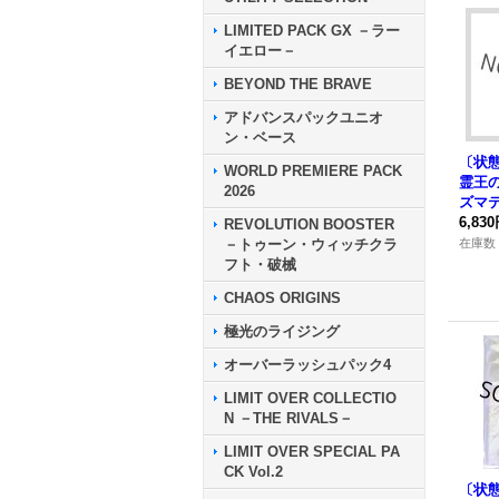
LIMITED PACK GX －ラー
イエロー－
BEYOND THE BRAVE
アドバンスパックユニオ
ン・ベース
〔状態
WORLD PREMIERE PACK
霊王
2026
ズマ
ット】
6,83
REVOLUTION BOOSTER
P02
－トゥーン・ウィッチクラ
在庫数 
フト・破械
CHAOS ORIGINS
極光のライジング
オーバーラッシュパック4
LIMIT OVER COLLECTIO
N －THE RIVALS－
LIMIT OVER SPECIAL PA
CK Vol.2
〔状態