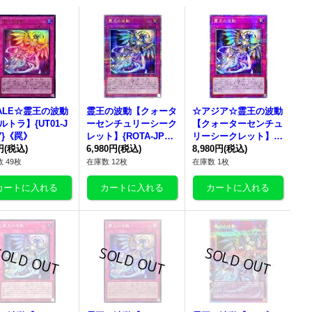
ALE☆
霊王の波動
霊王の波動
【クォータ
☆アジア☆
霊王の波動
ルトラ】{UT01-J
ーセンチュリーシーク
【クォーターセンチュ
7}《罠》
レット】{ROTA-JP07
リーシークレット】
円
(税込)
9}《罠》
6,980円
(税込)
{アジアROTA-JP079}
8,980円
(税込)
《罠》
 49枚
在庫数 12枚
在庫数 1枚