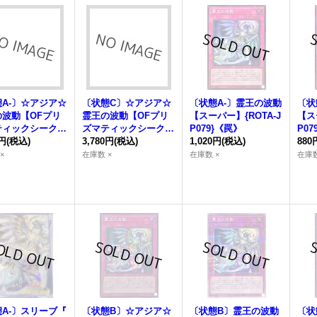
A-〕☆アジア☆
〔状態C〕☆アジア☆
〔状態A-〕
霊王の波動
〔状
の波動
【OFプリ
霊王の波動
【OFプリ
【スーパー】{ROTA-J
【ス
ティックシークレ
ズマティックシークレ
P079}《罠》
P07
{アジアLOSP-J
0円
(税込)
ット】{アジアLOSP-J
3,780円
(税込)
1,020円
(税込)
880
0}《罠》
P020}《罠》
×
在庫数 ×
在庫数 ×
在庫数
A-〕スリーブ『
〔状態B〕☆アジア☆
〔状態B〕
霊王の波動
〔状