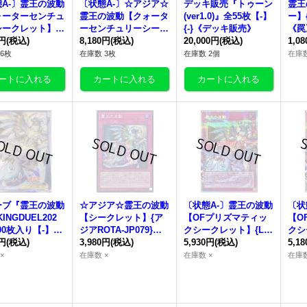
A-〕
霊王の波動
〔状態A-〕☆アジア☆
デッキ販売『トゥーン
霊王
ォーターセンチュ
霊王の波動
【クォータ
(ver1.0)』全55枚【-】
ー】{
ークレット】{R
ーセンチュリーシーク
{-}《デッキ販売》
《罠
JP079}《罠》
0円
(税込)
レット】{アジアROTA
8,180円
(税込)
20,000円
(税込)
1,0
-JP079}《罠》
6枚
在庫数 3枚
在庫数 2個
在庫数
ーブ『
霊王の波動
☆アジア☆
霊王の波動
〔状態A-〕
霊王の波動
〔状
KINGDUEL202
【シークレット】{ア
【OFプリズマティッ
【O
00枚入り【-】{-}
ジアROTA-JP079}
クシークレット】{LO
クシ
リーブ》
0円
(税込)
《罠》
3,980円
(税込)
SP-JP020}《罠》
5,930円
(税込)
SP-
5,1
×
在庫数 ×
在庫数 ×
在庫数