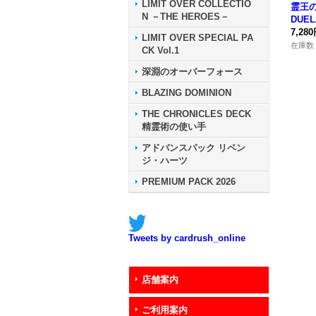
LIMIT OVER COLLECTIO
霊王
N －THE HEROES－
DUEL
り【-
7,28
LIMIT OVER SPECIAL PA
ブ》
在庫数 
CK Vol.1
深淵のオーバーフォース
BLAZING DOMINION
THE CHRONICLES DECK
精霊術の使い手
アドバンスパック リベン
ジ・ハーツ
PREMIUM PACK 2026
Tweets by cardrush_online
店舗案内
ご利用案内