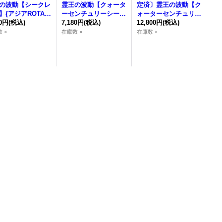
の波動
【シークレ
霊王の波動
【クォータ
定済〕
霊王の波動
【ク
】{アジアROTA-J
ーセンチュリーシーク
ォーターセンチュリー
9}《罠》
80円
(税込)
レット】{アジアROTA
7,180円
(税込)
シークレット】{ROTA
12,800円
(税込)
-JP079}《罠》
-JP079}《罠》
 ×
在庫数 ×
在庫数 ×