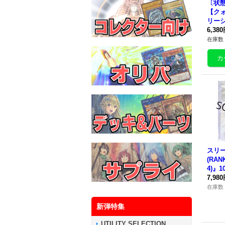
〔状態
【ク
リーシ
OTA-
6,38
在庫数 
スリ
(RAN
4)』1
《ス
7,98
在庫数 
新弾特集
UTILITY SELECTION