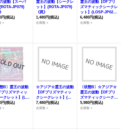
の波動
【スーパ
霊王の波動
【シークレ
霊王の波動
【OFプリ
ROTA-JP079}
ット】{ROTA-JP079}
ズマティックシークレ
》
《罠》
ット】{LOSP-JP020}
80円
(税込)
1,480円
(税込)
《罠》
6,480円
(税込)
 ×
在庫数 ×
在庫数 ×
態B〕
霊王の波動
☆アジア☆
霊王の波動
〔状態B〕☆アジア☆
Fプリズマティッ
【OFプリズマティッ
霊王の波動
【OFプリ
ークレット】{LO
クシークレット】{ア
ズマティックシークレ
JP020}《罠》
80円
(税込)
ジアLOSP-JP020}
7,480円
(税込)
ット】{アジアLOSP-J
5,980円
(税込)
《罠》
P020}《罠》
 ×
在庫数 ×
在庫数 ×