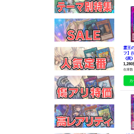
霊王
フ】{U
《罠
1,28
在庫数 