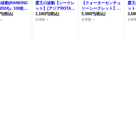
の波動
(RANKING
霊王の波動
【シークレ
【クォーターセンチュ
霊王
2024)』100枚入
ット】{アジアROTA-J
リーシークレット】{R
ット
】{-}《スリー
0円
(税込)
P079}《罠》
3,180円
(税込)
OTA-JP079}《罠》
5,580円
(税込)
P07
3,6
×
在庫数 ×
在庫数 ×
在庫数