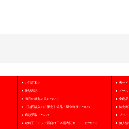
ご利用案内
当サイ
状態表記
メール
商品の梱包方法について
全商品
【初回購入の方限定】返品・返金制度について
特定商
店頭受取について
プライ
遊戯王「アジア圏向け日本語表記カード」について
個人情