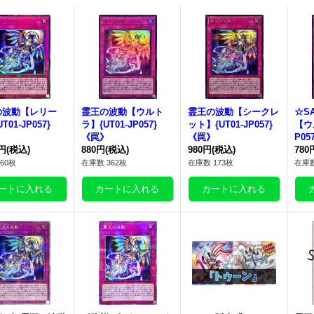
の波動
【レリー
霊王の波動
【ウルト
霊王の波動
【シークレ
☆S
T01-JP057}
ラ】{UT01-JP057}
ット】{UT01-JP057}
【ウ
》
《罠》
《罠》
P05
0円
(税込)
880円
(税込)
980円
(税込)
780
60枚
在庫数 362枚
在庫数 173枚
在庫数