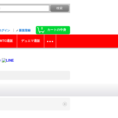
0
カートの中身
ログイン
新規登録
MTG通販
デュエマ通販