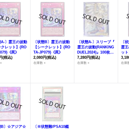
A-〕
霊王の波動
〔状態B〕
霊王の波動
〔状態A-〕スリーブ『
〔状
クレット】{RO
【シークレット】{RO
霊王の波動
(RANKING
霊王
P079}《罠》
TA-JP079}《罠》
DUEL2024)』100枚入
ット
0円
(税込)
2,080円
(税込)
り【-】{-}《スリー
7,280円
(税込)
P07
3,1
ブ》
×
在庫数 ×
在庫数 ×
在庫数
態B〕☆アジア☆
〔※状態難/PSA10鑑