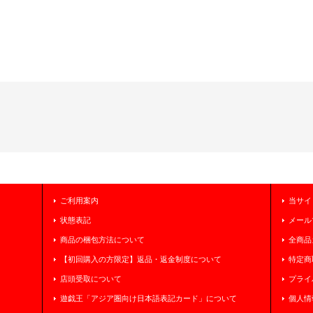
ご利用案内
当サイ
状態表記
メール
商品の梱包方法について
全商品
【初回購入の方限定】返品・返金制度について
特定商
店頭受取について
プライ
遊戯王「アジア圏向け日本語表記カード」について
個人情