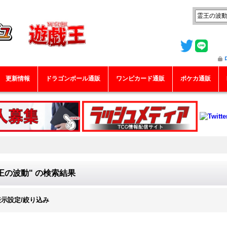
更新情報
ドラゴンボール通販
ワンピカード通販
ポケカ通販
王の波動"
の
検索結果
表示設定/絞り込み