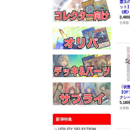
霊王
ット】{
《罠
2,48
在庫数 
〔状
【O
クシー
SP-J
5,18
在庫数 
新弾特集
UTILITY SELECTION