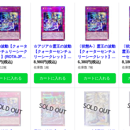
の波動
【クォータ
☆アジア☆
霊王の波動
〔状態A-〕
霊王の波動
〔状
ンチュリーシーク
【クォーターセンチュ
【クォーターセンチュ
霊王
{ROTA-JP07
リーシークレット】
リーシークレット】{R
ーセ
罠》
0円
(税込)
{アジアROTA-JP079}
8,980円
(税込)
OTA-JP079}《罠》
6,380円
(税込)
レッ
8,1
《罠》
-JP
12枚
在庫数 1枚
在庫数 7枚
在庫数