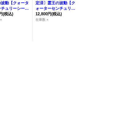
の波動
【クォータ
定済〕
霊王の波動
【ク
ンチュリーシーク
ォーターセンチュリー
】{アジアROTA
0円
(税込)
シークレット】{ROTA
12,800円
(税込)
79}《罠》
-JP079}《罠》
×
在庫数 ×