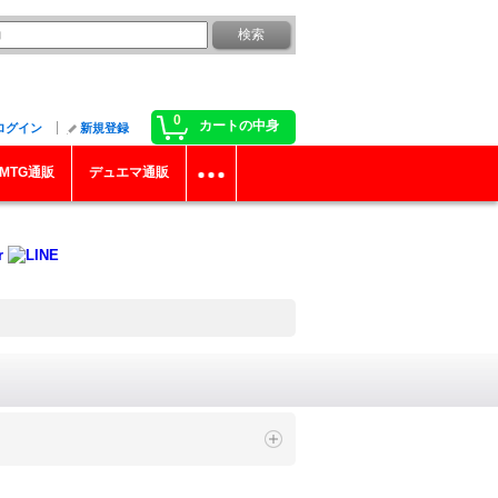
0
カートの中身
ログイン
新規登録
MTG通販
デュエマ通販