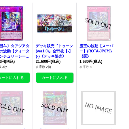
態A-〕☆アジア☆
デッキ販売『トゥーン
霊王の波動
【スーパ
の波動
【クォータ
(ver1.0)』全55枚【-】
ー】{ROTA-JP079}
ンチュリーシーク
{-}《デッキ販売》
《罠》
ト】{アジアROTA
80円
(税込)
21,600円
(税込)
1,680円
(税込)
079}《罠》
 3枚
在庫数 2個
在庫数 ×