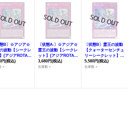
態B〕☆アジア☆
〔状態A-〕☆アジア☆
〔状態B〕
霊王の波動
の波動
【シークレ
霊王の波動
【シークレ
【クォーターセンチュ
】{アジアROTA-J
ット】{アジアROTA-J
リーシークレット】{R
9}《罠》
80円
(税込)
P079}《罠》
3,680円
(税込)
OTA-JP079}《罠》
5,580円
(税込)
 ×
在庫数 ×
在庫数 ×