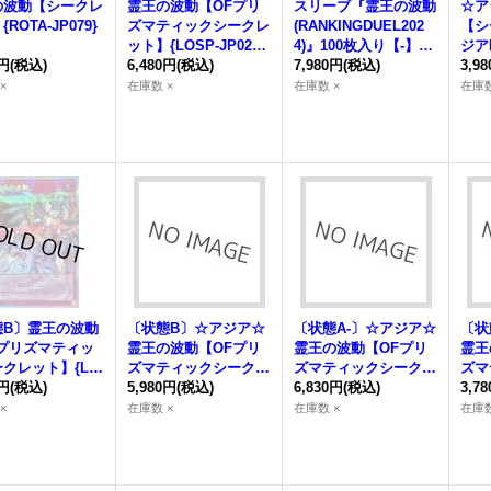
の波動
【シークレ
霊王の波動
【OFプリ
スリーブ『
霊王の波動
☆ア
ROTA-JP079}
ズマティックシークレ
(RANKINGDUEL202
【シ
》
ット】{LOSP-JP020}
4)』100枚入り【-】{-}
ジアR
0円
(税込)
《罠》
6,480円
(税込)
《スリーブ》
7,980円
(税込)
《罠
3,9
×
在庫数 ×
在庫数 ×
在庫数
態B〕
霊王の波動
〔状態B〕☆アジア☆
〔状態A-〕☆アジア☆
〔状
Fプリズマティッ
霊王の波動
【OFプリ
霊王の波動
【OFプリ
霊王
クレット】{LO
ズマティックシークレ
ズマティックシークレ
ズマ
P020}《罠》
0円
(税込)
ット】{アジアLOSP-J
5,980円
(税込)
ット】{アジアLOSP-J
6,830円
(税込)
ット
3,7
P020}《罠》
P020}《罠》
P02
×
在庫数 ×
在庫数 ×
在庫数