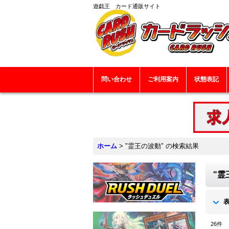
遊戯王 カード通販サイト
問い合わせ
ご利用案内
状態表記
ホーム
>
"霊王の波動"
の
検索結果
"霊
26
件