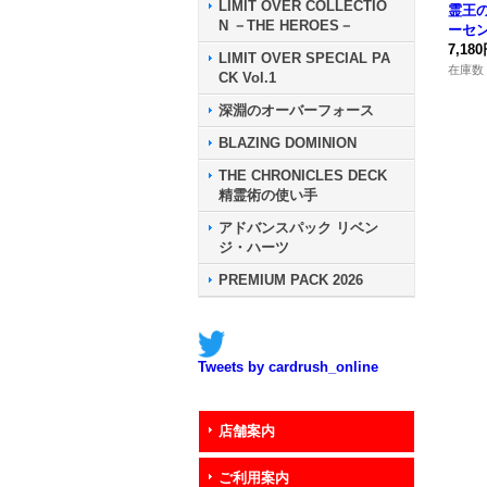
LIMIT OVER COLLECTIO
霊王
N －THE HEROES－
ーセ
レット
7,18
LIMIT OVER SPECIAL PA
-JP0
在庫数 
CK Vol.1
深淵のオーバーフォース
BLAZING DOMINION
THE CHRONICLES DECK
精霊術の使い手
アドバンスパック リベン
ジ・ハーツ
PREMIUM PACK 2026
Tweets by cardrush_online
店舗案内
ご利用案内