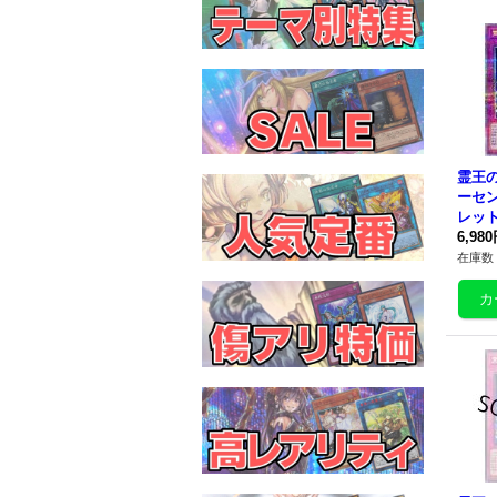
霊王
ーセ
レット】
9}《
6,98
在庫数 