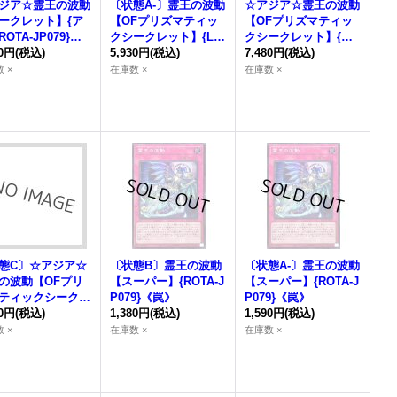
ジア☆
霊王の波動
〔状態A-〕
霊王の波動
☆アジア☆
霊王の波動
ークレット】{ア
【OFプリズマティッ
【OFプリズマティッ
OTA-JP079}
クシークレット】{LO
クシークレット】{ア
》
80円
(税込)
SP-JP020}《罠》
5,930円
(税込)
ジアLOSP-JP020}
7,480円
(税込)
《罠》
 ×
在庫数 ×
在庫数 ×
態C〕☆アジア☆
〔状態B〕
霊王の波動
〔状態A-〕
霊王の波動
の波動
【OFプリ
【スーパー】{ROTA-J
【スーパー】{ROTA-J
ティックシークレ
P079}《罠》
P079}《罠》
】{アジアLOSP-J
80円
(税込)
1,380円
(税込)
1,590円
(税込)
0}《罠》
 ×
在庫数 ×
在庫数 ×