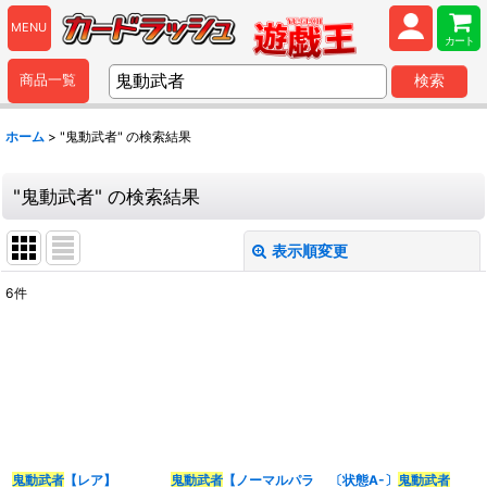
MENU
カート
商品一覧
検索
ホーム
>
"鬼動武者"
の
検索結果
"鬼動武者"
の
検索結果
表示順変更
閉じる
6
件
商品検索
:
表示数
:
並び順
:
鬼動武者
【レア】
鬼動武者
【ノーマルパラ
〔状態A-〕
鬼動武者
カテゴリ
: