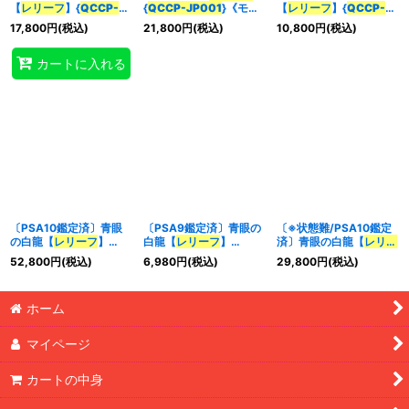
【
レリーフ
】{
QCCP-
{
QCCP-JP001
}《モン
【
レリーフ
】{
QCCP-
JP001
}《モンスター》
スター》
JP001
}《モンスター》
17,800
円
(税込)
21,800
円
(税込)
10,800
円
(税込)
特集
:
カートに入れる
絞り込む
〔PSA10鑑定済〕青眼
〔PSA9鑑定済〕青眼の
〔※状態難/PSA10鑑定
の白龍【
レリーフ
】
白龍【
レリーフ
】
済〕青眼の白龍【
レリー
{
QCCP-JP001
}《モン
{
QCCP-JP001
}《モン
フ
】{
QCCP-JP001
}
52,800
円
(税込)
6,980
円
(税込)
29,800
円
(税込)
スター》
スター》
《モンスター》
ホーム
マイページ
カートの中身