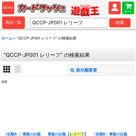
MENU
カート
商品一覧
検索
ホーム
>
"QCCP-JP001 レリーフ"
の
検索結果
"QCCP-JP001 レリーフ"
の
検索結果
表示順変更
閉じる
6
件
商品検索
:
表示数
:
並び順
:
〔状態A-〕青眼の白龍
青眼の白龍【
レリーフ
】
〔状態B〕青眼の白龍
カテゴリ
: