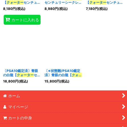
【
クォーター
センチュリ
センチュリーシークレッ
【
クォーター
センチュリ
ーシークレット】
ト】{
QCDB-JP009
}
ーシークレット】
8,180
円
(税込)
8,980
円
(税込)
7,180
円
(税込)
{
QCDB-JP009
}《モン
《モンスター》
{
QCDB-JP009
}《モン
特集
:
スター》
スター》
カートに入れる
絞り込む
〔PSA10鑑定済〕青眼
〔※状態難/PSA10鑑定
の白龍【
クォーター
セン
済〕青眼の白龍【
クォー
チュリーシークレット】
ター
センチュリーシーク
16,800
円
(税込)
15,800
円
(税込)
{
QCDB-JP009
}《モン
レット】{
QCDB-
スター》
JP009
}《モンスター》
ホーム
マイページ
カートの中身