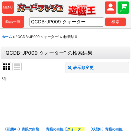
MENU
カート
商品一覧
検索
ホーム
>
"QCDB-JP009 クォーター"
の
検索結果
"QCDB-JP009 クォーター"
の
検索結果
表示順変更
閉じる
5
件
商品検索
:
表示数
:
並び順
:
〔状態A-〕青眼の白龍
青眼の白龍【
クォーター
〔状態B〕青眼の白龍
カテゴリ
: