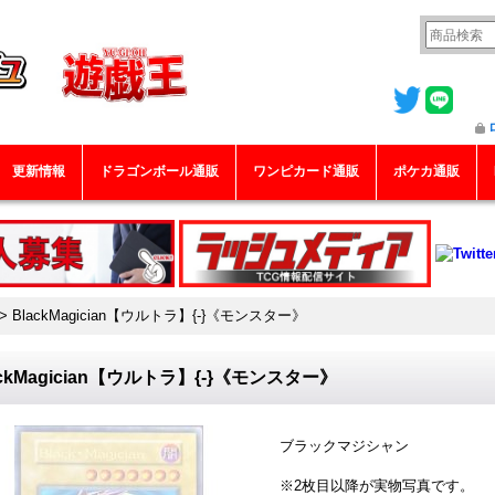
更新情報
ドラゴンボール通販
ワンピカード通販
ポケカ通販
>
BlackMagician【ウルトラ】{-}《モンスター》
ackMagician【ウルトラ】{-}《モンスター》
ブラックマジシャン
※2枚目以降が実物写真です。