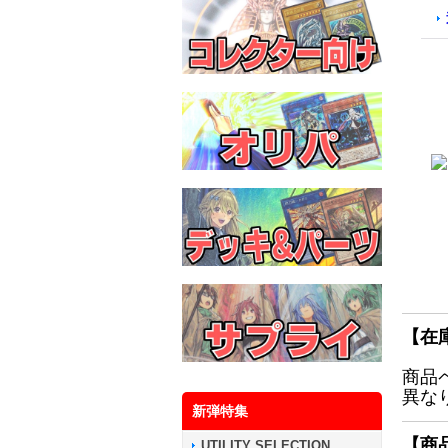
【在
商品
異な
新弾特集
【商
UTILITY SELECTION