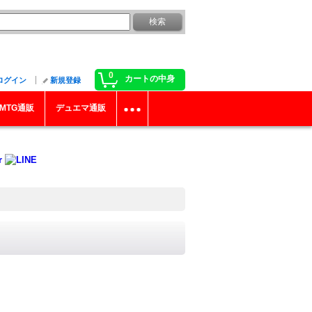
0
カートの中身
ログイン
新規登録
MTG通販
デュエマ通販