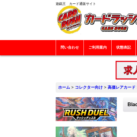
遊戯王 カード通販サイト
問い合わせ
ご利用案内
状態表記
ホーム
>
コレクター向け
>
高価レアカード
Bl