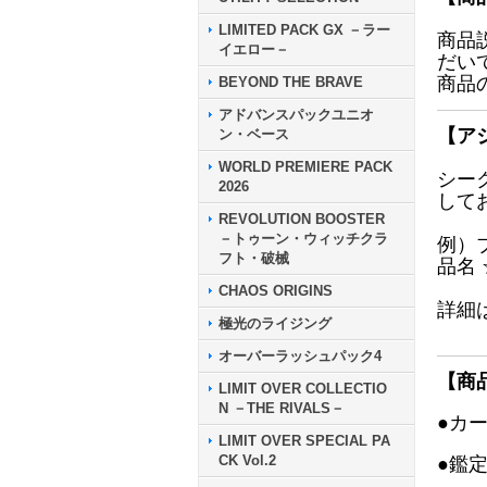
LIMITED PACK GX －ラー
商品
イエロー－
だい
商品
BEYOND THE BRAVE
アドバンスパックユニオ
【ア
ン・ベース
WORLD PREMIERE PACK
シー
2026
して
REVOLUTION BOOSTER
－トゥーン・ウィッチクラ
例）
フト・破械
品名
CHAOS ORIGINS
詳細
極光のライジング
オーバーラッシュパック4
【商
LIMIT OVER COLLECTIO
N －THE RIVALS－
●カ
LIMIT OVER SPECIAL PA
CK Vol.2
●鑑