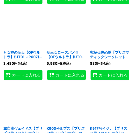
月女神の至天【OFウル
聖王女ローズパメラ
究極伝導恐獣【プリズマ
トラ】{UT01-JP007}
【OFウルトラ】{UT01-
ティックシークレット】
《魔法》
JP008}《モンスター》
{UT01-JP010}《モンス
3,480
円
(税込)
5,980
円
(税込)
880
円
(税込)
ター》
カートに入れる
カートに入れる
カートに入れる
滅亡龍ヴェイドス【プリ
K900号ルプス【プリズ
K917号イヅナ【プリズ
ズマティックシークレッ
マティックシークレッ
マティックシークレッ