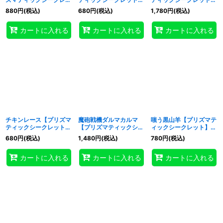
ト】{UT01-JP043}《リ
{UT01-JP045}《リン
{UT01-JP046}《魔法》
880
円
(税込)
680
円
(税込)
1,780
円
(税込)
ンク》
ク》
カートに入れる
カートに入れる
カートに入れる
チキンレース【プリズマ
魔砲戦機ダルマカルマ
嗤う黒山羊【プリズマテ
ティックシークレット】
【プリズマティックシー
ィックシークレット】
{UT01-JP048}《魔法》
クレット】{UT01-
{UT01-JP055}《罠》
680
円
(税込)
1,480
円
(税込)
780
円
(税込)
JP054}《罠》
カートに入れる
カートに入れる
カートに入れる