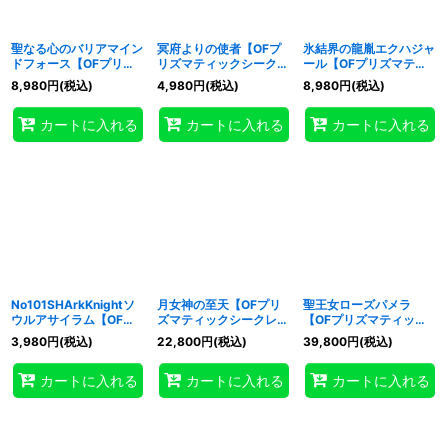
聖なる心のバリアマイン
冥府よりの使者【OFプ
氷結界の龍胤エクハジャ
ドフォース【OFプリズ
リズマティックシークレ
ール【OFプリズマティ
マティックシークレッ
ット】{UT01-JP003}
ックシークレット】
8,980
円
(税込)
4,980
円
(税込)
8,980
円
(税込)
ト】{UT01-JP002}
《モンスター》
{UT01-JP005}《シンク
《罠》
ロ》
カートに入れる
カートに入れる
カートに入れる
No101SHArkKnightソ
月女神の至天【OFプリ
聖王女ローズパメラ
ウルアサイラム【OFプ
ズマティックシークレッ
【OFプリズマティック
リズマティックシークレ
ト】{UT01-JP007}《魔
シークレット】{UT01-
3,980
円
(税込)
22,800
円
(税込)
39,800
円
(税込)
ット】{UT01-JP006}
法》
JP008}《モンスター》
《エクシーズ》
カートに入れる
カートに入れる
カートに入れる