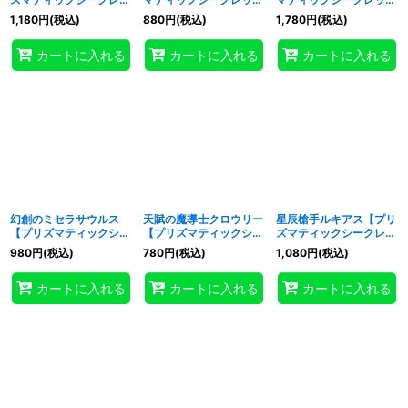
ト】{UT01-JP011}《モ
ト】{UT01-JP012}《モ
ト】{UT01-JP013}《モ
1,180
円
(税込)
880
円
(税込)
1,780
円
(税込)
ンスター》
ンスター》
ンスター》
カートに入れる
カートに入れる
カートに入れる
幻創のミセラサウルス
天賦の魔導士クロウリー
星辰槍手ルキアス【プリ
【プリズマティックシー
【プリズマティックシー
ズマティックシークレッ
クレット】{UT01-
クレット】{UT01-
ト】{UT01-JP018}《モ
980
円
(税込)
780
円
(税込)
1,080
円
(税込)
JP016}《モンスター》
JP017}《モンスター》
ンスター》
カートに入れる
カートに入れる
カートに入れる