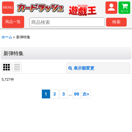
MENU
カート
商品一覧
検索
ホーム
>
新弾特集
新弾特集
表示順変更
閉じる
5,727
件
表示数
:
1
2
3
...
96
次
»
並び順
:
絞り込む