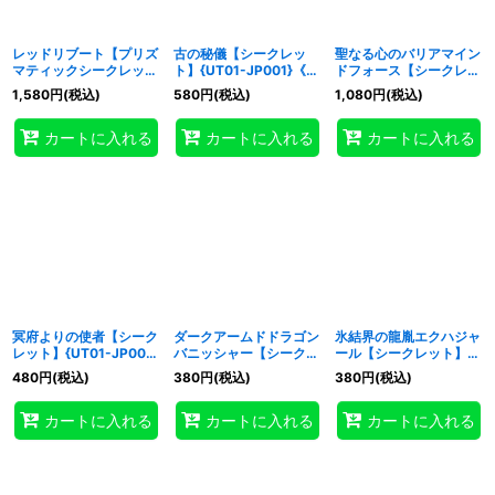
レッドリブート【プリズ
古の秘儀【シークレッ
聖なる心のバリアマイン
マティックシークレッ
ト】{UT01-JP001}《魔
ドフォース【シークレッ
ト】{UT01-JP058}
法》
ト】{UT01-JP002}
1,580
円
(税込)
580
円
(税込)
1,080
円
(税込)
《罠》
《罠》
カートに入れる
カートに入れる
カートに入れる
冥府よりの使者【シーク
ダークアームドドラゴン
氷結界の龍胤エクハジャ
レット】{UT01-JP003}
バニッシャー【シークレ
ール【シークレット】
《モンスター》
ット】{UT01-JP004}
{UT01-JP005}《シンク
480
円
(税込)
380
円
(税込)
380
円
(税込)
《モンスター》
ロ》
カートに入れる
カートに入れる
カートに入れる