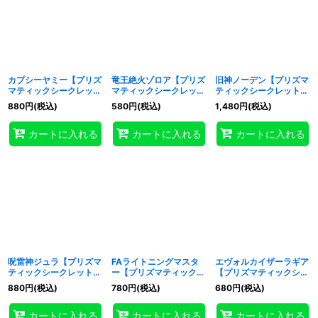
カプシーヤミー【プリズ
竜王絶火ゾロア【プリズ
旧神ノーデン【プリズマ
マティックシークレッ
マティックシークレッ
ティックシークレット】
ト】{UT01-JP026}《モ
ト】{UT01-JP027}《融
{UT01-JP028}《融合》
880
円
(税込)
580
円
(税込)
1,480
円
(税込)
ンスター》
合》
カートに入れる
カートに入れる
カートに入れる
呪雷神ジュラ【プリズマ
FAライトニングマスタ
エヴォルカイザーラギア
ティックシークレット】
ー【プリズマティックシ
【プリズマティックシー
{UT01-JP031}《シンク
ークレット】{UT01-
クレット】{UT01-
880
円
(税込)
780
円
(税込)
680
円
(税込)
ロ》
JP035}《シンクロ》
JP038}《エクシーズ》
カートに入れる
カートに入れる
カートに入れる