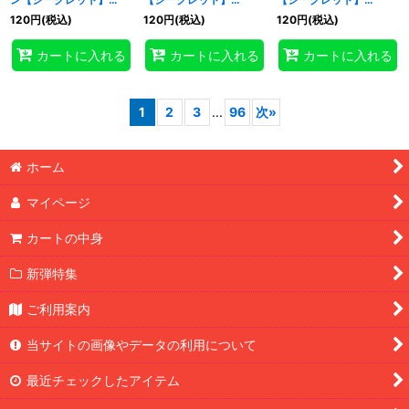
{UT01-JP015}《モンス
{UT01-JP016}《モンス
{UT01-JP017}《モンス
120
円
(税込)
120
円
(税込)
120
円
(税込)
ター》
ター》
ター》
カートに入れる
カートに入れる
カートに入れる
1
2
3
...
96
次
»
ホーム
マイページ
カートの中身
新弾特集
ご利用案内
当サイトの画像やデータの利用について
最近チェックしたアイテム