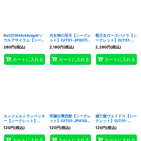
No101SHArkKnightソ
月女神の至天【シークレ
聖王女ローズパメラ【シ
ウルアサイラム【シーク
ット】{UT01-JP007}
ークレット】{UT01-
レット】{UT01-JP006}
《魔法》
JP008}《モンスター》
280
円
(税込)
2,180
円
(税込)
2,280
円
(税込)
《エクシーズ》
カートに入れる
カートに入れる
カートに入れる
エンジェルトランペッタ
究極伝導恐獣【シークレ
滅亡龍ヴェイドス【シー
ー【シークレット】
ット】{UT01-JP010}
クレット】{UT01-
{UT01-JP009}《モンス
《モンスター》
JP011}《モンスター》
120
円
(税込)
120
円
(税込)
120
円
(税込)
ター》
カートに入れる
カートに入れる
カートに入れる