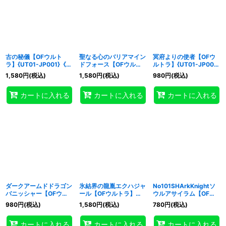
古の秘儀【OFウルト
聖なる心のバリアマイン
冥府よりの使者【OFウ
ラ】{UT01-JP001}《魔
ドフォース【OFウルト
ルトラ】{UT01-JP003}
法》
ラ】{UT01-JP002}
《モンスター》
1,580
円
(税込)
1,580
円
(税込)
980
円
(税込)
《罠》
カートに入れる
カートに入れる
カートに入れる
ダークアームドドラゴン
氷結界の龍胤エクハジャ
No101SHArkKnightソ
バニッシャー【OFウル
ール【OFウルトラ】
ウルアサイラム【OFウ
トラ】{UT01-JP004}
{UT01-JP005}《シンク
ルトラ】{UT01-JP006}
980
円
(税込)
1,580
円
(税込)
780
円
(税込)
《モンスター》
ロ》
《エクシーズ》
カートに入れる
カートに入れる
カートに入れる