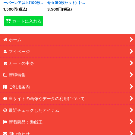
ーパーレア以上(100枚
せ☆(50枚セット)【-】
セット)【-】{-}《詰め
{-}《詰め合わせ》
1,500
円
(税込)
3,500
円
(税込)
合わせ》
カートに入れる
ホーム
マイページ
カートの中身
新弾特集
ご利用案内
当サイトの画像やデータの利用について
最近チェックしたアイテム
新着商品：遊戯王
問い合わせ