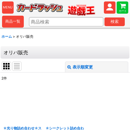
MENU
カート
商品一覧
検索
ホーム
>
オリパ販売
オリパ販売
表示順変更
閉じる
2
件
表示数
:
並び順
:
絞り込む
☆光り物詰め合わせ☆ス
☆シークレット詰め合わ