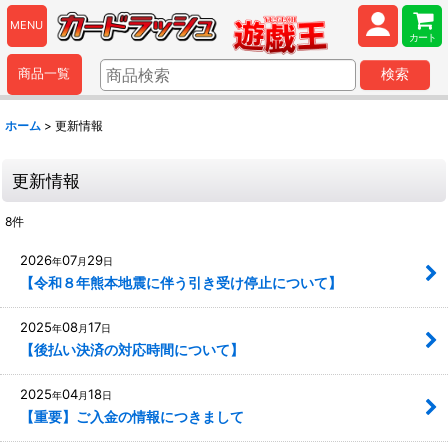
MENU
カート
商品一覧
検索
ホーム
>
更新情報
更新情報
8
件
2026
07
29
年
月
日
【令和８年熊本地震に伴う引き受け停止について】
2025
08
17
年
月
日
【後払い決済の対応時間について】
2025
04
18
年
月
日
【重要】ご入金の情報につきまして