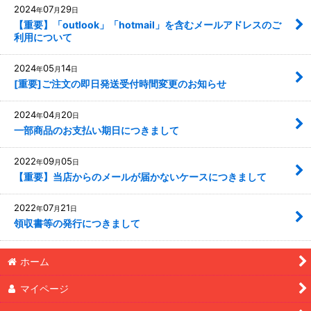
2024
07
29
年
月
日
【重要】「outlook」「hotmail」を含むメールアドレスのご
利用について
2024
05
14
年
月
日
[重要]ご注文の即日発送受付時間変更のお知らせ
2024
04
20
年
月
日
一部商品のお支払い期日につきまして
2022
09
05
年
月
日
【重要】当店からのメールが届かないケースにつきまして
2022
07
21
年
月
日
領収書等の発行につきまして
ホーム
マイページ