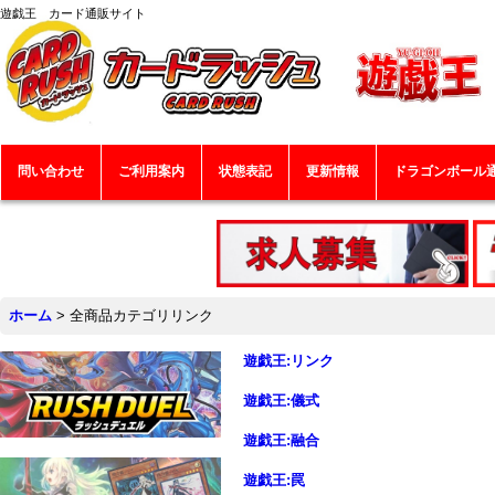
遊戯王 カード通販サイト
問い合わせ
ご利用案内
状態表記
更新情報
ドラゴンボール
ホーム
>
全商品カテゴリリンク
遊戯王:リンク
遊戯王:儀式
遊戯王:融合
遊戯王:罠