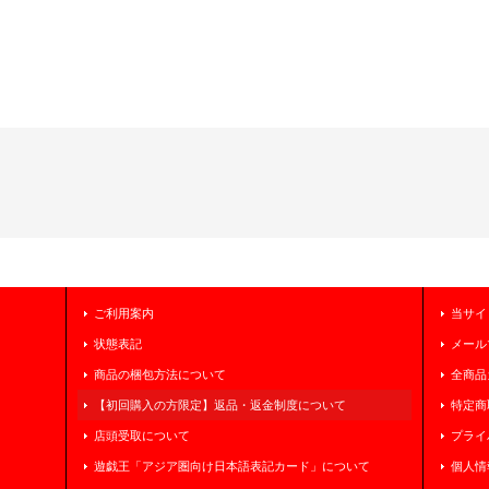
ご利用案内
当サイ
状態表記
メール
商品の梱包方法について
全商品
【初回購入の方限定】返品・返金制度について
特定商
店頭受取について
プライ
遊戯王「アジア圏向け日本語表記カード」について
個人情