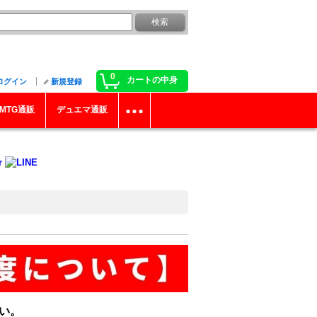
0
カートの中身
ログイン
新規登録
MTG通販
デュエマ通販
い。