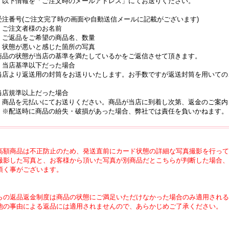
下情報を「ご注文時のメールアドレス」にてお送りください。
受注番号(ご注文完了時の画面や自動送信メールに記載がございます)
ご注文者様のお名前
ご返品をご希望の商品名、数量
状態が悪いと感じた箇所の写真
商品の状態が当店の基準を満たしているかをご返信させて頂きます。
当店基準以下だった場合
店より返送用の封筒をお送りいたします。お手数ですが返送封筒を用いての
当店規準以上だった場合
品を元払いにてお送りください。商品が当店に到着し次第、返金のご案内
配送時に商品の紛失・破損があった場合、弊社では責任を負いかねます。
高額商品は不正防止のため、発送直前にカード状態の詳細な写真撮影を行って
撮影した写真と、お客様から頂いた写真が別商品だとこちらが判断した場合、
頂く事がございます。
らの返品返金制度は商品の状態にご満足いただけなかった場合のみ適用される
の事由による返品には適用されませんので、あらかじめご了承ください。