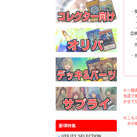
以
・
・
・
・
②
・
当
・
商
※
※一部
当店で
させて
※こち
その他
新弾特集
UTILITY SELECTION