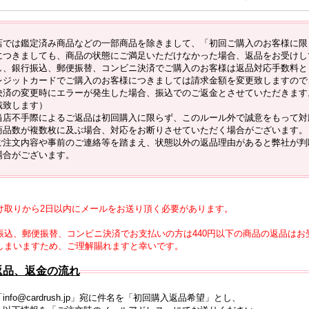
店では鑑定済み商品などの一部商品を除きまして、「初回ご購入のお客様に限
につきましても、商品の状態にご満足いただけなかった場合、返品をお受けし
し、銀行振込、郵便振替、コンビニ決済でご購入のお客様は返品対応手数料とし
レジットカードでご購入のお客様につきましては請求金額を変更致しますので
決済の変更時にエラーが発生した場合、振込でのご返金とさせていただきます。
戴致します）
当店不手際によるご返品は初回購入に限らず、このルール外で誠意をもって対
商品数が複数枚に及ぶ場合、対応をお断りさせていただく場合がございます。
ご注文内容や事前のご連絡等を踏まえ、状態以外の返品理由があると弊社が判
場合がございます。
け取りから2日以内にメールをお送り頂く必要があります。
振込、郵便振替、コンビニ決済でお支払いの方は440円以下の商品の返品は
しまいますため、ご理解賜れますと幸いです。
返品、返金の流れ
nfo@cardrush.jp」
宛に
件名を「初回購入返品希望」とし、