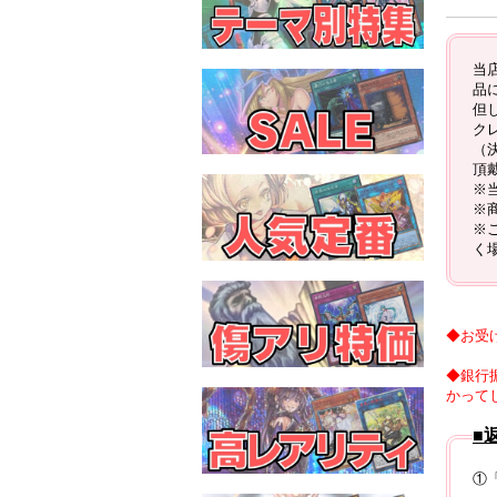
当
品
但
ク
（
頂
※
※
※
く
◆お受
◆銀行
かって
■
①「i