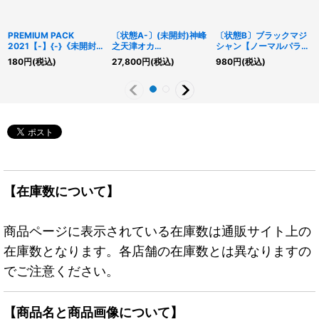
PREMIUM PACK
〔状態A-〕(未開封)神峰
〔状態B〕ブラックマジ
2021【-】{-}《未開封
之天津オカ
シャン【ノーマルパラレ
パック》
ミ/AmatsuOkamiofthe
ル】{CCC1-JP001}《モ
180
円
(税込)
27,800
円
(税込)
980
円
(税込)
DivinePeaks【ウルト
ンスター》
ラ】{2019-EN003}《リ
ンク》
【在庫数について】
商品ページに表示されている在庫数は通販サイト上の
在庫数となります。各店舗の在庫数とは異なりますの
でご注意ください。
【商品名と商品画像について】