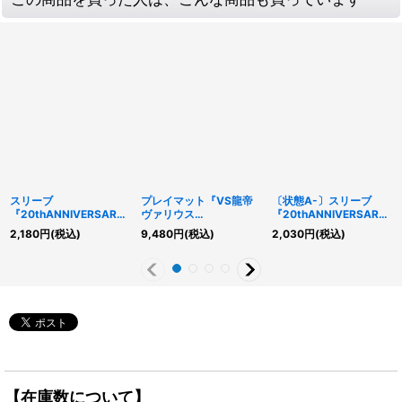
スリーブ
プレイマット『VS龍帝
〔状態A-〕スリーブ
『20thANNIVERSARY
ヴァリウス
『20thANNIVERSARY
GOLD』55枚入り【-】
(RANKINGDUEL2023-
GOLD』55枚入り【-】
2,180
円
(税込)
9,480
円
(税込)
2,030
円
(税込)
{-}《スリーブ》
1st-)』【-】{-}《プレ
{-}《スリーブ》
イマット》
【在庫数について】