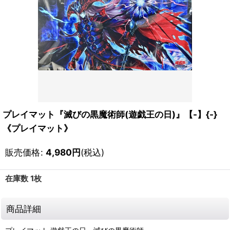
プレイマット『滅びの黒魔術師(遊戯王の日)』【-】{-}
《プレイマット》
販売価格
:
4,980
円
(税込)
在庫数 1枚
商品詳細