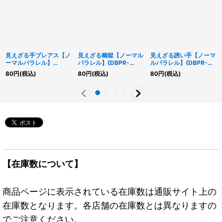
見えざる手ブレアス【ノ
見えざる幽獄【ノーマル
見えざる誘い手【ノーマ
ーマルパラレル】
パラレル】{DBPR-
ルパラレル】{DBPR-
{DBPR-JP005}《モン
JP009}《魔法》
JP010}《罠》
80
円
(税込)
80
円
(税込)
80
円
(税込)
スター》
【在庫数について】
商品ページに表示されている在庫数は通販サイト上の
在庫数となります。各店舗の在庫数とは異なりますの
でご注意ください。