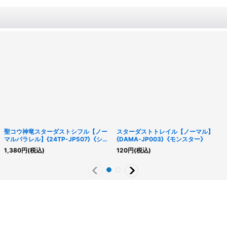
聖コウ神竜スターダストシフル【ノー
スターダストトレイル【ノーマル】
マルパラレル】{24TP-JP507}《シン
{DAMA-JP003}《モンスター》
クロ》
1,380
円
(税込)
120
円
(税込)