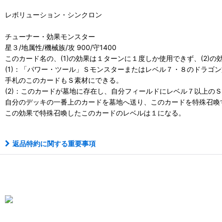
レボリューション・シンクロン
チューナー・効果モンスター
星３/地属性/機械族/攻 900/守1400
このカード名の、(1)の効果は１ターンに１度しか使用できず、(2)
(1)：「パワー・ツール」Ｓモンスターまたはレベル７・８のドラゴ
手札のこのカードもＳ素材にできる。
(2)：このカードが墓地に存在し、自分フィールドにレベル７以上の
自分のデッキの一番上のカードを墓地へ送り、このカードを特殊召喚
この効果で特殊召喚したこのカードのレベルは１になる。
返品特約に関する重要事項