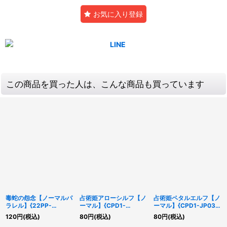
お気に入り登録
この商品を買った人は、こんな商品も買っています
毒蛇の怨念【ノーマルパ
占術姫アローシルフ【ノ
占術姫ペタルエルフ【ノ
ラレル】{22PP-
ーマル】{CPD1-
ーマル】{CPD1-JP031}
JP008}《罠》
JP033}《モンスター》
《モンスター》
120
円
(税込)
80
円
(税込)
80
円
(税込)