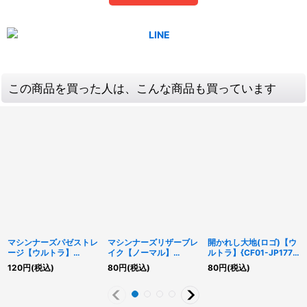
この商品を買った人は、こんな商品も買っています
マシンナーズパゼストレ
マシンナーズリザーブレ
開かれし大地(ロゴ)【ウ
ージ【ウルトラ】
イク【ノーマル】
ルトラ】{CF01-JP177}
{SR10-JP040}《モンス
{ROTD-JP026}《モン
《魔法》
120
円
(税込)
80
円
(税込)
80
円
(税込)
ター》
スター》