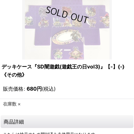
デッキケース『SD闇遊戯(遊戯王の日vol3)』【-】{-}
《その他》
販売価格
:
680
円
(税込)
在庫数 ×
商品詳細