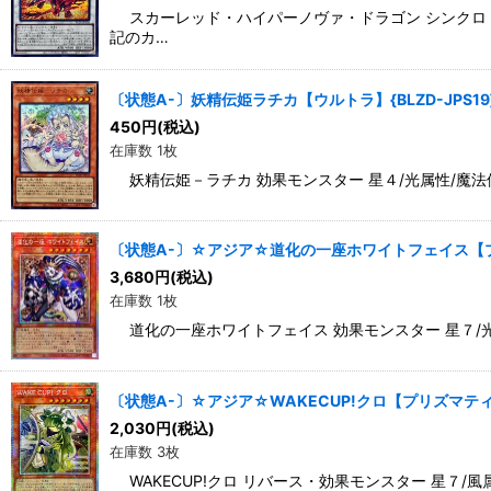
スカーレッド・ハイパーノヴァ・ドラゴン シンクロ・効
記のカ…
〔状態A-〕妖精伝姫ラチカ【ウルトラ】{BLZD-JPS1
450
円
(税込)
在庫数 1枚
妖精伝姫－ラチカ 効果モンスター 星４/光属性/魔法使い
〔状態A-〕☆アジア☆道化の一座ホワイトフェイス【プリ
3,680
円
(税込)
在庫数 1枚
道化の一座ホワイトフェイス 効果モンスター 星７/光
〔状態A-〕☆アジア☆WAKECUP!クロ【プリズマティ
2,030
円
(税込)
在庫数 3枚
WAKECUP!クロ リバース・効果モンスター 星７/風属性