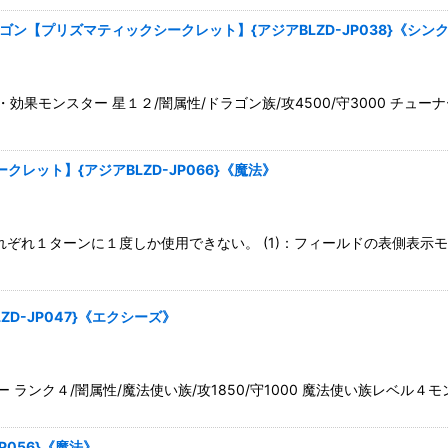
ン【プリズマティックシークレット】{アジアBLZD-JP038}《シン
果モンスター 星１２/闇属性/ドラゴン族/攻4500/守3000 チュ
レット】{アジアBLZD-JP066}《魔法》
はそれぞれ１ターンに１度しか使用できない。 (1)：フィールドの表側表
D-JP047}《エクシーズ》
ク４/闇属性/魔法使い族/攻1850/守1000 魔法使い族レベル４モン
P056}《魔法》