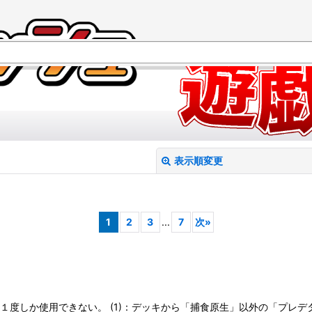
表示順変更
1
2
3
...
7
次
»
絞り込む
１度しか使用できない。 (1)：デッキから「捕食原生」以外の「プレデ