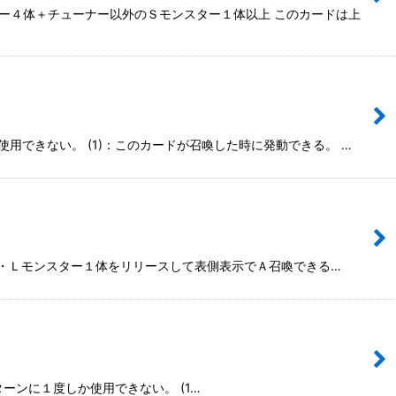
ーナー４体＋チューナー以外のＳモンスター１体以上 このカードは上
か使用できない。 (1)：このカードが召喚した時に発動できる。 …
・Ｐ・Ｌモンスター１体をリリースして表側表示でＡ召喚できる…
１ターンに１度しか使用できない。 (1…