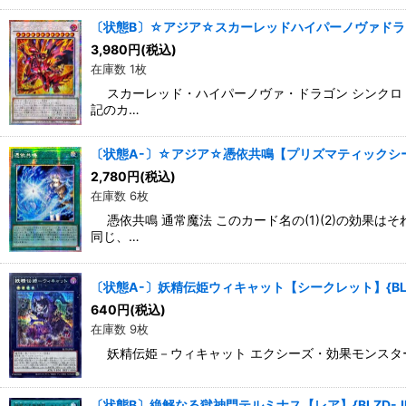
〔状態B〕☆アジア☆スカーレッドハイパーノヴァドラゴ
3,980
円
(税込)
在庫数 1枚
スカーレッド・ハイパーノヴァ・ドラゴン シンクロ・効
記のカ…
〔状態A-〕☆アジア☆憑依共鳴【プリズマティックシーク
2,780
円
(税込)
在庫数 6枚
憑依共鳴 通常魔法 このカード名の(1)(2)の効果
同じ、…
〔状態A-〕妖精伝姫ウィキャット【シークレット】{BLZ
640
円
(税込)
在庫数 9枚
妖精伝姫－ウィキャット エクシーズ・効果モンスター ラン
〔状態B〕絶解なる獄神門テルミナス【レア】{BLZD-J