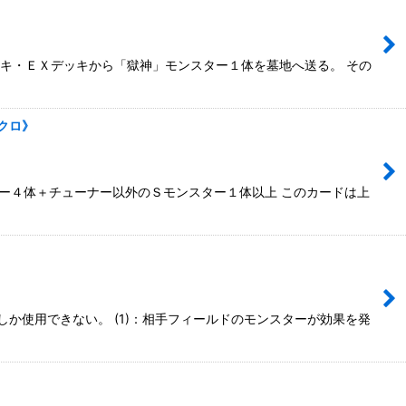
デッキ・ＥＸデッキから「獄神」モンスター１体を墓地へ送る。 その
クロ》
ーナー４体＋チューナー以外のＳモンスター１体以上 このカードは上
度しか使用できない。 (1)：相手フィールドのモンスターが効果を発