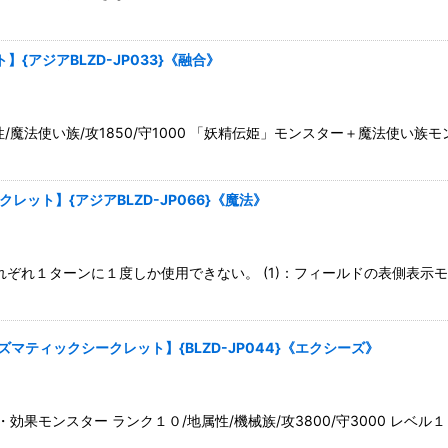
アジアBLZD-JP033}《融合》
魔法使い族/攻1850/守1000 「妖精伝姫」モンスター＋魔法使い族
ット】{アジアBLZD-JP066}《魔法》
はそれぞれ１ターンに１度しか使用できない。 (1)：フィールドの表側表
ティックシークレット】{BLZD-JP044}《エクシーズ》
ンスター ランク１０/地属性/機械族/攻3800/守3000 レベル１０