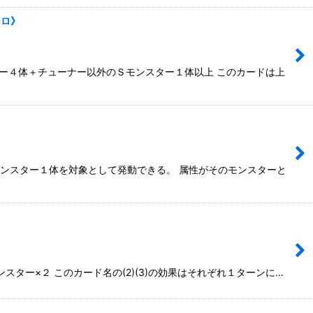
クロ》
ーナー４体＋チューナー以外のＳモンスター１体以上 このカードは上
示モンスター１体を対象として発動できる。 属性がそのモンスターと
スター×２ このカード名の(2)(3)の効果はそれぞれ１ターンに…