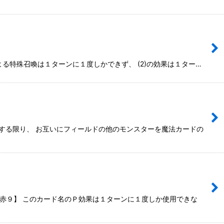
による特殊召喚は１ターンに１度しかできず、 (2)の効果は１ター…
に存在する限り、 お互いにフィールドの他のモンスターを魔法カードの
９/赤９】 このカード名のＰ効果は１ターンに１度しか使用できな