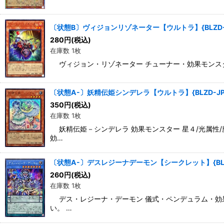
〔状態B〕ヴィジョンリゾネーター【ウルトラ】{BLZD-
280
円
(税込)
在庫数 1枚
ヴィジョン・リゾネーター チューナー・効果モンスター 星
〔状態A-〕妖精伝姫シンデレラ【ウルトラ】{BLZD-JP
350
円
(税込)
在庫数 1枚
妖精伝姫－シンデレラ 効果モンスター 星４/光属性/魔
効…
〔状態A-〕デスレジーナデーモン【シークレット】{BLZ
260
円
(税込)
在庫数 1枚
デス・レジーナ・デーモン 儀式・ペンデュラム・効果モン
い。 …