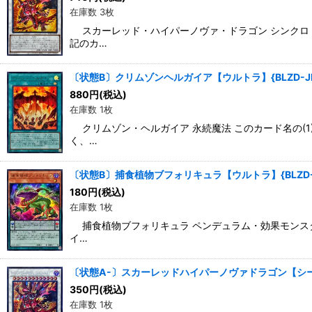
在庫数 3枚
スカーレッド・ハイパーノヴァ・ドラゴン シンクロ・効
記のカ…
〔状態B〕クリムゾンヘルガイア【ウルトラ】{BLZD-J
880
円
(税込)
在庫数 1枚
クリムゾン・ヘルガイア 永続魔法 このカード名の(1)
く、…
〔状態B〕捕食植物ブフォリキュラ【ウルトラ】{BLZD-
180
円
(税込)
在庫数 1枚
捕食植物ブフォリキュラ ペンデュラム・効果モンスター 
イ…
〔状態A-〕スカーレッドハイパーノヴァドラゴン【シークレ
350
円
(税込)
在庫数 1枚