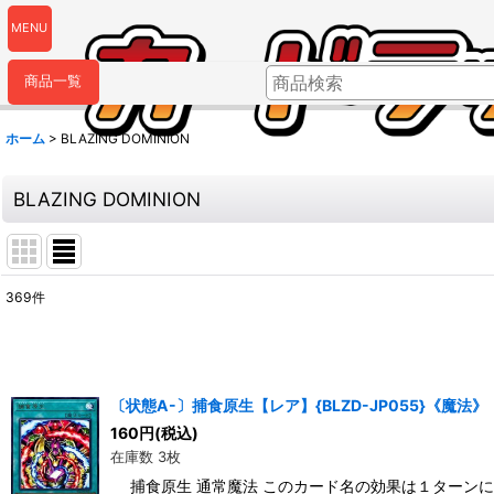
MENU
商品一覧
ホーム
>
BLAZING DOMINION
BLAZING DOMINION
369
件
表示数
:
並び順
:
〔状態A-〕捕食原生【レア】{BLZD-JP055}《魔法》
160
円
(税込)
在庫数 3枚
捕食原生 通常魔法 このカード名の効果は１ターンに