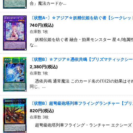
合」魔法カードか…
〔状態A-〕☆アジア☆妖精伝姫を紡ぐ者【シークレット】{
740
円
(税込)
在庫数 1枚
妖精伝姫を紡ぐ者 融合・効果モンスター 星４/地属性/
な…
〔状態B〕☆アジア☆憑依共鳴【プリズマティックシークレ
2,380
円
(税込)
在庫数 1枚
憑依共鳴 通常魔法 このカード名の(1)(2)の効果
同じ、…
〔状態B〕超弩級砲塔列車フライングランチャー【プリズマ
820
円
(税込)
在庫数 3枚
超弩級砲塔列車フライング・ランチャー エクシーズ・効果モ