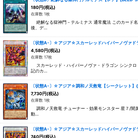
180
円
(税込)
在庫数 1枚
絶解なる獄神門－テルミナス 通常魔法 このカード名の
後、デ…
〔状態A-〕☆アジア☆スカーレッドハイパーノヴァドラゴ
4,580
円
(税込)
在庫数 17枚
スカーレッド・ハイパーノヴァ・ドラゴン シンクロ・効
記のカ…
〔状態A-〕☆アジア☆調和ノ天救竜【シークレット】{アジ
7,730
円
(税込)
在庫数 1枚
調和ノ天救竜 チューナー・効果モンスター 星７/闇属性
動…
〔状態A-〕☆アジア☆スカーレッドハイパーノヴァドラゴ
740
円
(税込)