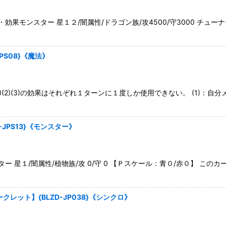
果モンスター 星１２/闇属性/ドラゴン族/攻4500/守3000 チュ
PS08}《魔法》
(2)(3)の効果はそれぞれ１ターンに１度しか使用できない。 (1)：
JPS13}《モンスター》
星１/闇属性/植物族/攻 0/守 0 【Ｐスケール：青０/赤０】 このカ
ット】{BLZD-JP038}《シンクロ》