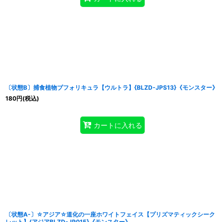
〔状態B〕捕食植物ブフォリキュラ【ウルトラ】{BLZD-JPS13}《モンスター》
180
円
(税込)
カートに入れる
〔状態A-〕☆アジア☆道化の一座ホワイトフェイス【プリズマティックシーク
レット】{アジアBLZD-JP015}《モンスター》