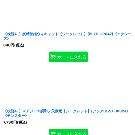
〔状態A-〕妖精伝姫ウィキャット【シークレット】{BLZD-JP047}《エクシー
ズ》
640
円
(税込)
カートに入れる
〔状態A-〕☆アジア☆調和ノ天救竜【シークレット】{アジアBLZD-JP024}
《モンスター》
7,730
円
(税込)
カートに入れる