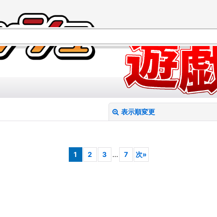
表示順変更
1
2
3
...
7
次
»
絞り込む