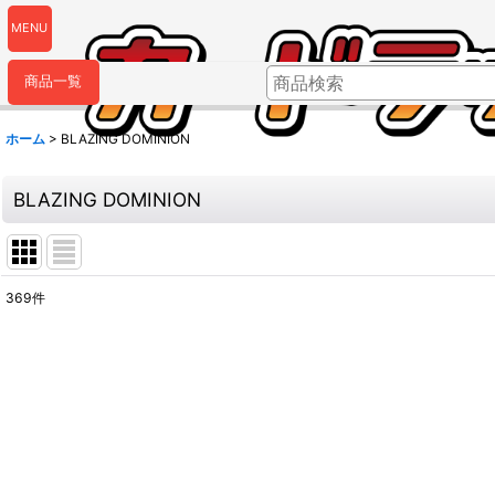
MENU
商品一覧
ホーム
>
BLAZING DOMINION
BLAZING DOMINION
369
件
表示数
:
並び順
: