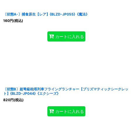
〔状態A-〕捕食原生【レア】{BLZD-JP055}《魔法》
160
円
(税込)
カートに入れる
〔状態B〕超弩級砲塔列車フライングランチャー【プリズマティックシークレッ
ト】{BLZD-JP044}《エクシーズ》
820
円
(税込)
カートに入れる