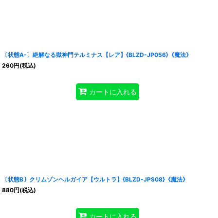
〔状態A-〕絶解なる獄神門テルミナス【レア】{BLZD-JP056}《魔法》
260
円
(税込)
カートに入れる
〔状態B〕クリムゾンヘルガイア【ウルトラ】{BLZD-JPS08}《魔法》
880
円
(税込)
カートに入れる