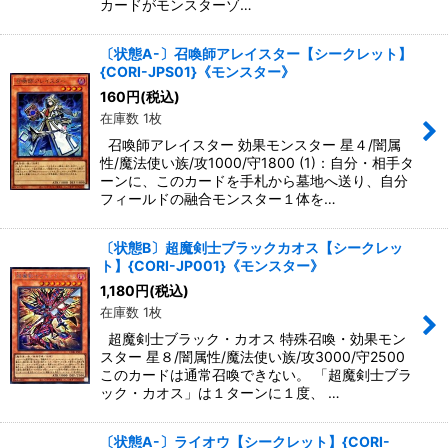
カードがモンスターゾ…
〔状態A-〕召喚師アレイスター【シークレット】
{CORI-JPS01}《モンスター》
160
円
(税込)
在庫数 1枚
召喚師アレイスター 効果モンスター 星４/闇属
性/魔法使い族/攻1000/守1800 (1)：自分・相手タ
ーンに、このカードを手札から墓地へ送り、自分
フィールドの融合モンスター１体を…
〔状態B〕超魔剣士ブラックカオス【シークレッ
ト】{CORI-JP001}《モンスター》
1,180
円
(税込)
在庫数 1枚
超魔剣士ブラック・カオス 特殊召喚・効果モン
スター 星８/闇属性/魔法使い族/攻3000/守2500
このカードは通常召喚できない。 「超魔剣士ブラ
ック・カオス」は１ターンに１度、 …
〔状態A-〕ライオウ【シークレット】{CORI-