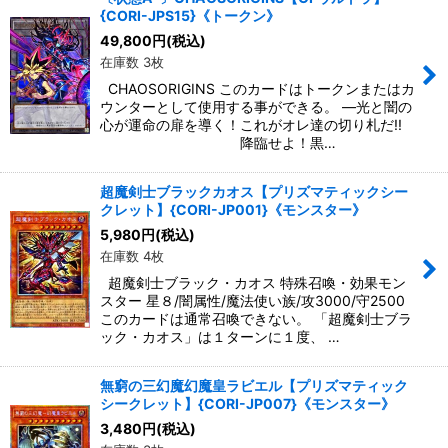
{CORI-JPS15}《トークン》
49,800
円
(税込)
在庫数 3枚
CHAOSORIGINS このカードはトークンまたはカ
ウンターとして使用する事ができる。 ―光と闇の
心が運命の扉を導く！これがオレ達の切り札だ!!
降臨せよ！黒…
超魔剣士ブラックカオス【プリズマティックシー
クレット】{CORI-JP001}《モンスター》
5,980
円
(税込)
在庫数 4枚
超魔剣士ブラック・カオス 特殊召喚・効果モン
スター 星８/闇属性/魔法使い族/攻3000/守2500
このカードは通常召喚できない。 「超魔剣士ブラ
ック・カオス」は１ターンに１度、 …
無窮の三幻魔幻魔皇ラビエル【プリズマティック
シークレット】{CORI-JP007}《モンスター》
3,480
円
(税込)