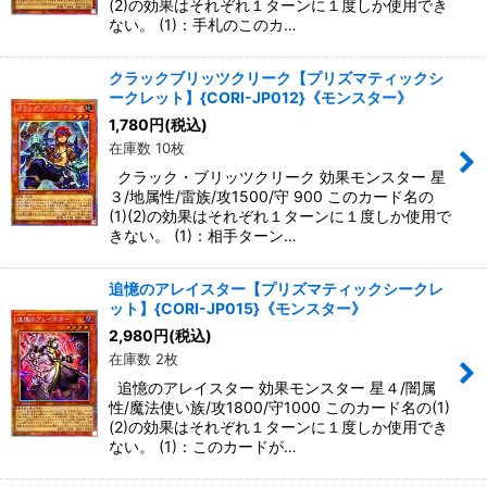
(2)の効果はそれぞれ１ターンに１度しか使用でき
ない。 (1)：手札のこのカ…
クラックブリッツクリーク【プリズマティックシ
ークレット】{CORI-JP012}《モンスター》
1,780
円
(税込)
在庫数 10枚
クラック・ブリッツクリーク 効果モンスター 星
３/地属性/雷族/攻1500/守 900 このカード名の
(1)(2)の効果はそれぞれ１ターンに１度しか使用で
きない。 (1)：相手ターン…
追憶のアレイスター【プリズマティックシークレ
ット】{CORI-JP015}《モンスター》
2,980
円
(税込)
在庫数 2枚
追憶のアレイスター 効果モンスター 星４/闇属
性/魔法使い族/攻1800/守1000 このカード名の(1)
(2)の効果はそれぞれ１ターンに１度しか使用でき
ない。 (1)：このカードが…