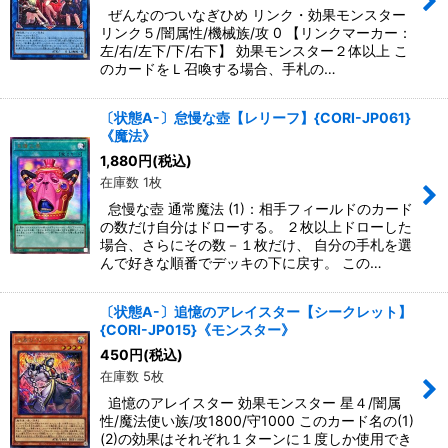
ぜんなのついなぎひめ リンク・効果モンスター
リンク５/闇属性/機械族/攻 0 【リンクマーカー：
左/右/左下/下/右下】 効果モンスター２体以上 こ
のカードをＬ召喚する場合、手札の…
〔状態A-〕怠慢な壺【レリーフ】{CORI-JP061}
《魔法》
1,880
円
(税込)
在庫数 1枚
怠慢な壺 通常魔法 (1)：相手フィールドのカード
の数だけ自分はドローする。 ２枚以上ドローした
場合、さらにその数－１枚だけ、 自分の手札を選
んで好きな順番でデッキの下に戻す。 この…
〔状態A-〕追憶のアレイスター【シークレット】
{CORI-JP015}《モンスター》
450
円
(税込)
在庫数 5枚
追憶のアレイスター 効果モンスター 星４/闇属
性/魔法使い族/攻1800/守1000 このカード名の(1)
(2)の効果はそれぞれ１ターンに１度しか使用でき