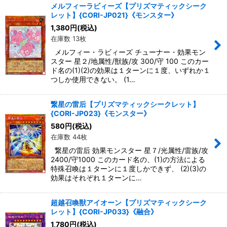
メルフィーラビィーズ【プリズマティックシーク
レット】{CORI-JP021}《モンスター》
1,380
円
(税込)
在庫数 13枚
メルフィー・ラビィーズ チューナー・効果モン
スター 星２/地属性/獣族/攻 300/守 100 このカー
ド名の(1)(2)の効果は１ターンに１度、いずれか１
つしか使用できない。 (1…
繋星の雷后【プリズマティックシークレット】
{CORI-JP023}《モンスター》
580
円
(税込)
在庫数 44枚
繋星の雷后 効果モンスター 星７/光属性/雷族/攻
2400/守1000 このカード名の、(1)の方法による
特殊召喚は１ターンに１度しかできず、 (2)(3)の
効果はそれぞれ１ターンに…
超越召喚獣アイオーン【プリズマティックシーク
レット】{CORI-JP033}《融合》
1,780
円
(税込)