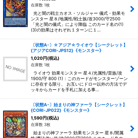
在庫数 1枚
光と闇の戦士カオス・ソルジャー 儀式・効果モ
ンスター 星８/地属性/戦士族/攻3000/守2500
「光と闇の儀式」により降臨 このカード名の(1)
(3)の効果はそれぞれ１ターンに１…
〔状態A-〕☆アジア☆ライオウ【シークレット】
{アジアCORI-JPS12}《モンスター》
1,020
円
(税込)
在庫数 1枚
ライオウ 効果モンスター 星４/光属性/雷族/攻
1900/守 800 (1)：このカードがモンスターゾーン
に存在する限り、 お互いにドロー以外の方法でデ
ッキからカードを手札に加える事…
〔状態A-〕始まりの神ファーラ【シークレット】
{CORI-JP022}《モンスター》
1,590
円
(税込)
在庫数 3枚
始まりの神ファーラ 効果モンスター 星８/闇属