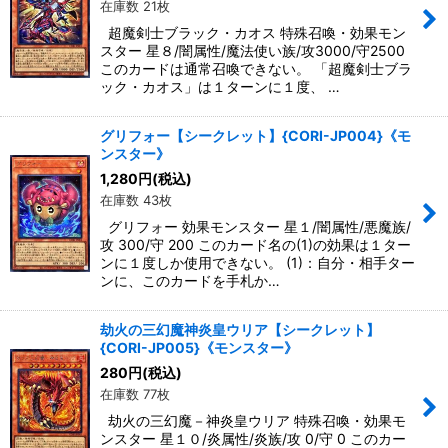
在庫数 21枚
超魔剣士ブラック・カオス 特殊召喚・効果モン
スター 星８/闇属性/魔法使い族/攻3000/守2500
このカードは通常召喚できない。 「超魔剣士ブラ
ック・カオス」は１ターンに１度、 …
グリフォー【シークレット】{CORI-JP004}《モ
ンスター》
1,280
円
(税込)
在庫数 43枚
グリフォー 効果モンスター 星１/闇属性/悪魔族/
攻 300/守 200 このカード名の(1)の効果は１ター
ンに１度しか使用できない。 (1)：自分・相手ター
ンに、このカードを手札か…
劫火の三幻魔神炎皇ウリア【シークレット】
{CORI-JP005}《モンスター》
280
円
(税込)
在庫数 77枚
劫火の三幻魔－神炎皇ウリア 特殊召喚・効果モ
ンスター 星１０/炎属性/炎族/攻 0/守 0 このカー