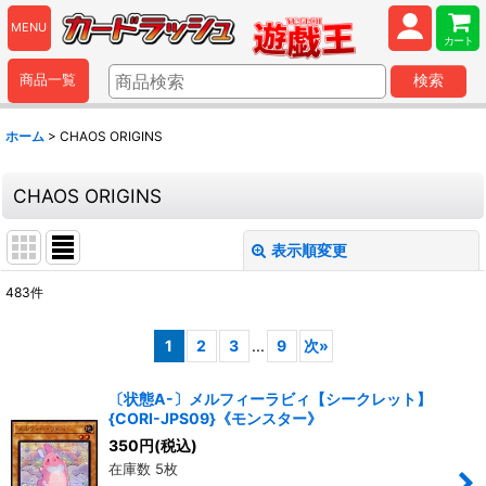
MENU
カート
商品一覧
検索
ホーム
>
CHAOS ORIGINS
CHAOS ORIGINS
表示順変更
閉じる
483
件
表示数
:
1
2
3
...
9
次
»
並び順
:
〔状態A-〕メルフィーラビィ【シークレット】
{CORI-JPS09}《モンスター》
絞り込む
350
円
(税込)
在庫数 5枚