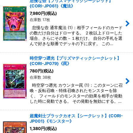
怠慢な壺【プリズマティックシークレット】
{CORI-JP061}《魔法》
7,980
円
(税込)
在庫数 17枚
怠慢な壺 通常魔法 (1)：相手フィールドのカード
の数だけ自分はドローする。 ２枚以上ドローした
場合、さらにその数－１枚だけ、 自分の手札を選
んで好きな順番でデッキの下に戻す。 この…
時空穿つ遡光【プリズマティックシークレット】
{CORI-JP079}《罠》
780
円
(税込)
在庫数 38枚
時空穿つ遡光 カウンター罠 (1)：このターンに召
喚・反転召喚・特殊召喚されたモンスターを除
く、 フィールドのモンスターの効果を相手が発動
した時に発動できる。 その発動を無効にする。…
超魔剣士ブラックカオス【シークレット】{CORI-
JP001}《モンスター》
1,380
円
(税込)