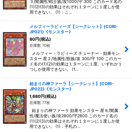
３/闇属性/戦士族/攻1000/守 300 このカード名の
(1)(2)(3)の効果はそれぞれ１ターンに１度しか使
用できない。 (1)：こ…
メルフィーラビィーズ【シークレット】{CORI-
JP021}《モンスター》
80
円
(税込)
在庫数 70枚
メルフィー・ラビィーズ チューナー・効果モン
スター 星２/地属性/獣族/攻 300/守 100 このカー
ド名の(1)(2)の効果は１ターンに１度、いずれか１
つしか使用できない。 (1…
始まりの神ファーラ【シークレット】{CORI-
JP022}《モンスター》
1,680
円
(税込)
在庫数 77枚
始まりの神ファーラ 効果モンスター 星８/闇属
性/魔法使い族/攻2800/守2800 このカード名の
(1)(2)(3)の効果はそれぞれ１ターンに１度しか使
用できない。 (1)：手札の…