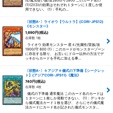
性/魔法使い族/攻2800/守2800 このカード名の
(1)(2)(3)の効果はそれぞれ１ターンに１度しか使
用できない。 (1)：手札の…
〔状態A-〕ライオウ【ウルトラ】{CORI-JPS12}
《モンスター》
1,690
円
(税込)
在庫数 1枚
ライオウ 効果モンスター 星４/光属性/雷族/攻
1900/守 800 (1)：このカードがモンスターゾーン
に存在する限り、 お互いにドロー以外の方法でデ
ッキからカードを手札に加える事…
〔状態A-〕☆アジア☆儀式の下準備【シークレッ
ト】{アジアCORI-JPS11}《魔法》
740
円
(税込)
在庫数 4枚
儀式の下準備 通常魔法 このカード名のカードは
１ターンに１枚しか発動できない。 (1)：デッキか
ら儀式魔法カード１枚を選び、 さらにその儀式魔
法カードにカード名が記された儀式モンスタ…