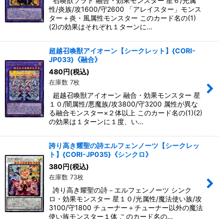
召喚獣ソラト 融合・効果モンスター 星６/光属
性/炎族/攻1600/守2600 「アレイスター」モンス
ター＋炎・風属性モンスター このカード名の(1)
(2)の効果はそれぞれ１ターンに…
超越召喚獣アイオーン【シークレット】{CORI-
JP033}《融合》
480
円
(税込)
在庫数 7枚
超越召喚獣アイオーン 融合・効果モンスター 星
１０/闇属性/悪魔族/攻3800/守3200 属性が異な
る融合モンスター×２体以上 このカード名の(1)(2)
の効果は１ターンに１度、い…
誇り高き耀聖の詩エルフェンノーツ【シークレッ
ト】{CORI-JP035}《シンクロ》
380
円
(税込)
在庫数 73枚
誇り高き耀聖の詩－エルフェンノーツ シンク
ロ・効果モンスター 星１０/光属性/魔法使い族/攻
3100/守1800 チューナー＋チューナー以外の魔法
使い族モンスター１体 このカード名の…