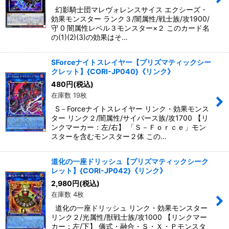
幻影騎士団マレヴォレンスサイス エクシーズ・
効果モンスター ランク３/闇属性/戦士族/攻1900/
守 0 闇属性レベル３モンスター×２ このカード名
の(1)(2)(3)の効果はそ…
SForceナイトスレイヤー【プリズマティックシー
クレット】{CORI-JP040}《リンク》
480
円
(税込)
在庫数 19枚
S－Forceナイトスレイヤー リンク・効果モンス
ター リンク２/闇属性/サイバース族/攻1700 【リ
ンクマーカー：左/右】 「Ｓ－Ｆｏｒｃｅ」モン
スターを含むモンスター２体 この…
道化の一座ドリッシュ【プリズマティックシーク
レット】{CORI-JP042}《リンク》
2,980
円
(税込)
在庫数 4枚
道化の一座ドリッシュ リンク・効果モンスター
リンク２/光属性/獣戦士族/攻1000 【リンクマー
カー：左/下】 儀式・融合・Ｓ・Ｘ・Ｐモンスタ