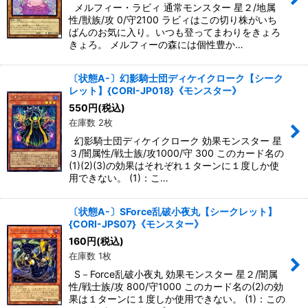
メルフィー・ラビィ 通常モンスター 星２/地属
性/獣族/攻 0/守2100 ラビィはこの切り株がいち
ばんのお気に入り。いつも登ってまわりをきょろ
きょろ。 メルフィーの森には個性豊か…
〔状態A-〕幻影騎士団ディケイクローク【シーク
レット】{CORI-JP018}《モンスター》
550
円
(税込)
在庫数 2枚
幻影騎士団ディケイクローク 効果モンスター 星
３/闇属性/戦士族/攻1000/守 300 このカード名の
(1)(2)(3)の効果はそれぞれ１ターンに１度しか使
用できない。 (1)：こ…
〔状態A-〕SForce乱破小夜丸【シークレット】
{CORI-JPS07}《モンスター》
160
円
(税込)
在庫数 1枚
S－Force乱破小夜丸 効果モンスター 星２/闇属
性/戦士族/攻 800/守1000 このカード名の(2)の効
果は１ターンに１度しか使用できない。 (1)：この