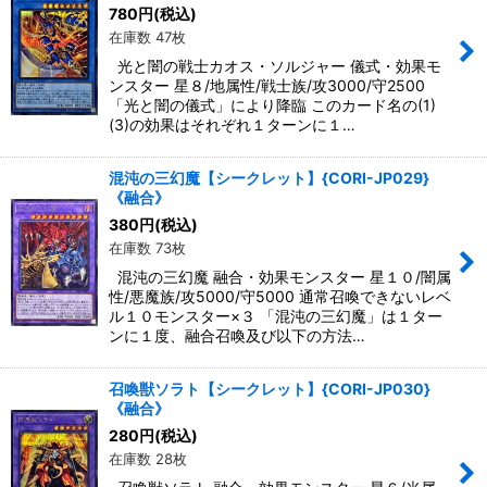
780
円
(税込)
在庫数 47枚
光と闇の戦士カオス・ソルジャー 儀式・効果モ
ンスター 星８/地属性/戦士族/攻3000/守2500
「光と闇の儀式」により降臨 このカード名の(1)
(3)の効果はそれぞれ１ターンに１…
混沌の三幻魔【シークレット】{CORI-JP029}
《融合》
380
円
(税込)
在庫数 73枚
混沌の三幻魔 融合・効果モンスター 星１０/闇属
性/悪魔族/攻5000/守5000 通常召喚できないレベ
ル１０モンスター×３ 「混沌の三幻魔」は１ター
ンに１度、融合召喚及び以下の方法…
召喚獣ソラト【シークレット】{CORI-JP030}
《融合》
280
円
(税込)
在庫数 28枚