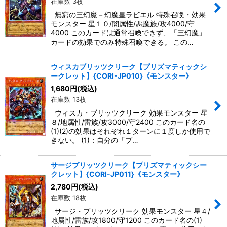
在庫数 3枚
無窮の三幻魔－幻魔皇ラビエル 特殊召喚・効果
モンスター 星１０/闇属性/悪魔族/攻4000/守
4000 このカードは通常召喚できず、「三幻魔」
カードの効果でのみ特殊召喚できる。 この…
ウィスカブリッツクリーク【プリズマティックシ
ークレット】{CORI-JP010}《モンスター》
1,680
円
(税込)
在庫数 13枚
ウィスカ・ブリッツクリーク 効果モンスター 星
８/地属性/雷族/攻3000/守2400 このカード名の
(1)(2)の効果はそれぞれ１ターンに１度しか使用で
きない。 (1)：自分の「ブ…
サージブリッツクリーク【プリズマティックシー
クレット】{CORI-JP011}《モンスター》
2,780
円
(税込)
在庫数 18枚
サージ・ブリッツクリーク 効果モンスター 星４/
地属性/雷族/攻1800/守1200 このカード名の(1)