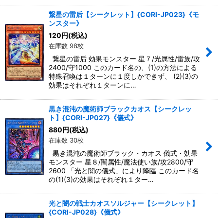
繋星の雷后【シークレット】{CORI-JP023}《モ
ンスター》
120
円
(税込)
在庫数 98枚
繋星の雷后 効果モンスター 星７/光属性/雷族/攻
2400/守1000 このカード名の、(1)の方法による
特殊召喚は１ターンに１度しかできず、 (2)(3)の
効果はそれぞれ１ターンに…
黒き混沌の魔術師ブラックカオス【シークレッ
ト】{CORI-JP027}《儀式》
880
円
(税込)
在庫数 30枚
黒き混沌の魔術師ブラック・カオス 儀式・効果
モンスター 星８/闇属性/魔法使い族/攻2800/守
2600 「光と闇の儀式」により降臨 このカード名
の(1)(3)の効果はそれぞれ１ター…
光と闇の戦士カオスソルジャー【シークレット】
{CORI-JP028}《儀式》