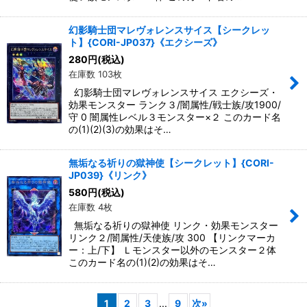
幻影騎士団マレヴォレンスサイス【シークレッ
ト】{CORI-JP037}《エクシーズ》
280
円
(税込)
在庫数 103枚
幻影騎士団マレヴォレンスサイス エクシーズ・
効果モンスター ランク３/闇属性/戦士族/攻1900/
守 0 闇属性レベル３モンスター×２ このカード名
の(1)(2)(3)の効果はそ…
無垢なる祈りの獄神使【シークレット】{CORI-
JP039}《リンク》
580
円
(税込)
在庫数 4枚
無垢なる祈りの獄神使 リンク・効果モンスター
リンク２/闇属性/天使族/攻 300 【リンクマーカ
ー：上/下】 Ｌモンスター以外のモンスター２体
このカード名の(1)(2)の効果はそ…
1
2
3
...
9
次
»