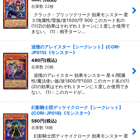
在庫数 22枚
クラック・ブリッツクリーク 効果モンスター 星
３/地属性/雷族/攻1500/守 900 このカード名の
(1)(2)の効果はそれぞれ１ターンに１度しか使用で
きない。 (1)：相手ターン…
追憶のアレイスター【シークレット】{CORI-
JP015}《モンスター》
480
円
(税込)
在庫数 20枚
追憶のアレイスター 効果モンスター 星４/闇属
性/魔法使い族/攻1800/守1000 このカード名の(1)
(2)の効果はそれぞれ１ターンに１度しか使用でき
ない。 (1)：このカードが…
幻影騎士団ディケイクローク【シークレット】
{CORI-JP018}《モンスター》
580
円
(税込)
在庫数 18枚
幻影騎士団ディケイクローク 効果モンスター 星