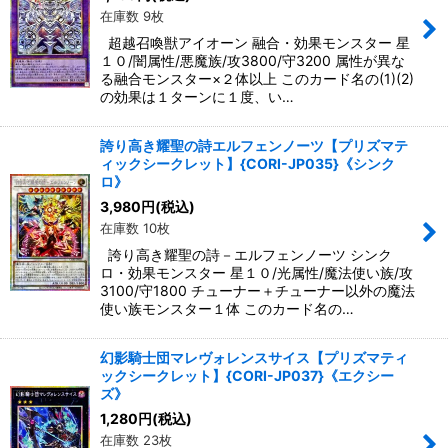
在庫数 9枚
超越召喚獣アイオーン 融合・効果モンスター 星
１０/闇属性/悪魔族/攻3800/守3200 属性が異な
る融合モンスター×２体以上 このカード名の(1)(2)
の効果は１ターンに１度、い…
誇り高き耀聖の詩エルフェンノーツ【プリズマテ
ィックシークレット】{CORI-JP035}《シンク
ロ》
3,980
円
(税込)
在庫数 10枚
誇り高き耀聖の詩－エルフェンノーツ シンク
ロ・効果モンスター 星１０/光属性/魔法使い族/攻
3100/守1800 チューナー＋チューナー以外の魔法
使い族モンスター１体 このカード名の…
幻影騎士団マレヴォレンスサイス【プリズマティ
ックシークレット】{CORI-JP037}《エクシー
ズ》
1,280
円
(税込)
在庫数 23枚