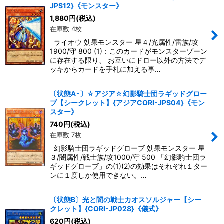
JPS12}《モンスター》
1,880
円
(税込)
在庫数 4枚
ライオウ 効果モンスター 星４/光属性/雷族/攻
1900/守 800 (1)：このカードがモンスターゾーン
に存在する限り、 お互いにドロー以外の方法でデ
ッキからカードを手札に加える事…
〔状態A-〕☆アジア☆幻影騎士団ラギッドグロー
ブ【シークレット】{アジアCORI-JPS04}《モン
スター》
740
円
(税込)
在庫数 7枚
幻影騎士団ラギッドグローブ 効果モンスター 星
３/闇属性/戦士族/攻1000/守 500 「幻影騎士団ラ
ギッドグローブ」の(1)(2)の効果はそれぞれ１ター
ンに１度しか使用できない。…
〔状態B〕光と闇の戦士カオスソルジャー【シー
クレット】{CORI-JP028}《儀式》
620
円
(税込)