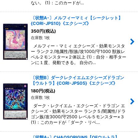
ない。 (1)：このカードが…
〔状態A-〕メルフィーマミィ【シークレット】
{CORI-JPS10}《エクシーズ》
350
円
(税込)
在庫数 1枚
メルフィー・マミィ エクシーズ・効果モンスタ
ー ランク２/地属性/獣族/攻1000/守1000 獣族レ
ベル２モンスター×２体以上 (1)：自分・相手ター
ンに１度、発動できる。 自分の…
〔状態B〕ダークレクイエムエクシーズドラゴン
【ウルトラ】{CORI-JPS05}《エクシーズ》
180
円
(税込)
在庫数 1枚
ダーク・レクイエム・エクシーズ・ドラゴン エ
クシーズ・効果モンスター ランク５/闇属性/ドラ
ゴン族/攻3000/守2500 レベル５モンスター×３
(1)：このカードが「ダーク・リベ…
〔状態A-〕CHAOSORIGINS【OFウルトラ】