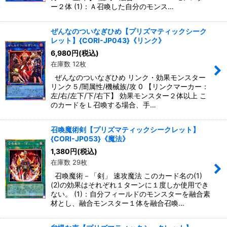
ー２体 (1)：Ａ召喚した自分のモンス…
ぜんなのついなぎひめ【プリズマティックシーク
レット】{CORI-JP043}《リンク》
6,980
円
(税込)
在庫数 12枚
ぜんなのついなぎひめ リンク・効果モンスター
リンク５/闇属性/機械族/攻 0 【リンクマーカー：
左/右/左下/下/右下】 効果モンスター２体以上 こ
のカードをＬ召喚する場合、手…
召喚魔術剣【プリズマティックシークレット】
{CORI-JP053}《魔法》
1,380
円
(税込)
在庫数 29枚
召喚魔術－「剣」 速攻魔法 このカード名の(1)
(2)の効果はそれぞれ１ターンに１度しか使用でき
ない。 (1)：自分フィールドのモンスターを融合素
材とし、融合モンスター１体を融合召喚…