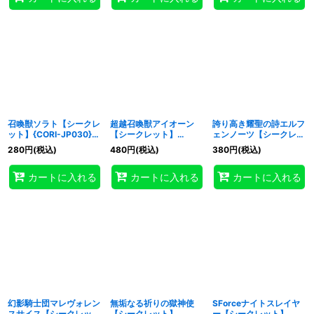
召喚獣ソラト【シークレ
超越召喚獣アイオーン
誇り高き耀聖の詩エルフ
ット】{CORI-JP030}
【シークレット】
ェンノーツ【シークレッ
《融合》
{CORI-JP033}《融合》
ト】{CORI-JP035}《シ
280
円
(税込)
480
円
(税込)
380
円
(税込)
ンクロ》
カートに入れる
カートに入れる
カートに入れる
幻影騎士団マレヴォレン
無垢なる祈りの獄神使
SForceナイトスレイヤ
スサイス【シークレッ
【シークレット】
ー【シークレット】