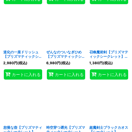
道化の一座ドリッシュ
ぜんなのついなぎひめ
召喚魔術剣【プリズマテ
【プリズマティックシー
【プリズマティックシー
ィックシークレット】
クレット】{CORI-
クレット】{CORI-
{CORI-JP053}《魔法》
2,980
円
(税込)
6,980
円
(税込)
1,380
円
(税込)
JP042}《リンク》
JP043}《リンク》
カートに入れる
カートに入れる
カートに入れる
怠慢な壺【プリズマティ
時空穿つ遡光【プリズマ
超魔剣士ブラックカオス
ックシークレット】
ティックシークレット】
【シークレット】