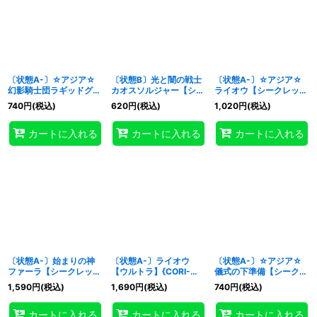
〔状態A-〕☆アジア☆
〔状態B〕光と闇の戦士
〔状態A-〕☆アジア☆
幻影騎士団ラギッドグロ
カオスソルジャー【シー
ライオウ【シークレッ
ーブ【シークレット】
クレット】{CORI-
ト】{アジアCORI-
740
円
(税込)
620
円
(税込)
1,020
円
(税込)
{アジアCORI-JPS04}
JP028}《儀式》
JPS12}《モンスター》
《モンスター》
カートに入れる
カートに入れる
カートに入れる
〔状態A-〕始まりの神
〔状態A-〕ライオウ
〔状態A-〕☆アジア☆
ファーラ【シークレッ
【ウルトラ】{CORI-
儀式の下準備【シークレ
ト】{CORI-JP022}《モ
JPS12}《モンスター》
ット】{アジアCORI-
1,590
円
(税込)
1,690
円
(税込)
740
円
(税込)
ンスター》
JPS11}《魔法》
カートに入れる
カートに入れる
カートに入れる