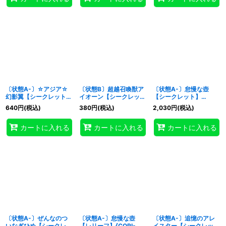
〔状態A-〕☆アジア☆
〔状態B〕超越召喚獣ア
〔状態A-〕怠慢な壺
幻影翼【シークレット】
イオーン【シークレッ
【シークレット】
{アジアCORI-JPS06}
ト】{CORI-JP033}《融
{CORI-JP061}《魔法》
640
円
(税込)
380
円
(税込)
2,030
円
(税込)
《罠》
合》
カートに入れる
カートに入れる
カートに入れる
〔状態A-〕ぜんなのつ
〔状態A-〕怠慢な壺
〔状態A-〕追憶のアレ
いなぎひめ【シークレッ
【レリーフ】{CORI-
イスター【シークレッ