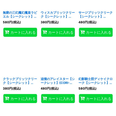
無窮の三幻魔幻魔皇ラビ
ウィスカブリッツクリー
サージブリッツクリーク
エル【シークレット】
ク【シークレット】
【シークレット】
{CORI-JP007}《モンス
{CORI-JP010}《モンス
{CORI-JP011}《モンス
580
円
(税込)
380
円
(税込)
480
円
(税込)
ター》
ター》
ター》
カートに入れる
カートに入れる
カートに入れる
クラックブリッツクリー
追憶のアレイスター【シ
幻影騎士団ディケイクロ
ク【シークレット】
ークレット】{CORI-
ーク【シークレット】
{CORI-JP012}《モンス
JP015}《モンスター》
{CORI-JP018}《モンス
380
円
(税込)
480
円
(税込)
580
円
(税込)
ター》
ター》
カートに入れる
カートに入れる
カートに入れる