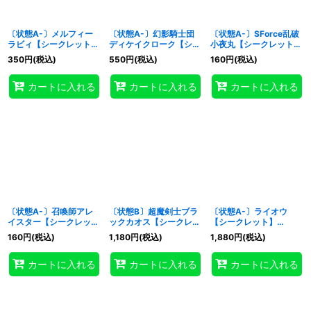
〔状態A-〕メルフィー
〔状態A-〕幻影騎士団
〔状態A-〕SForce乱破
ラビィ【シークレット】
ディケイクローク【シー
小夜丸【シークレット】
{CORI-JPS09}《モンス
クレット】{CORI-
{CORI-JPS07}《モンス
350
円
(税込)
550
円
(税込)
160
円
(税込)
ター》
JP018}《モンスター》
ター》
カートに入れる
カートに入れる
カートに入れる
〔状態A-〕召喚師アレ
〔状態B〕超魔剣士ブラ
〔状態A-〕ライオウ
イスター【シークレッ
ックカオス【シークレッ
【シークレット】
ト】{CORI-JPS01}《モ
ト】{CORI-JP001}《モ
{CORI-JPS12}《モンス
160
円
(税込)
1,180
円
(税込)
1,880
円
(税込)
ンスター》
ンスター》
ター》
カートに入れる
カートに入れる
カートに入れる