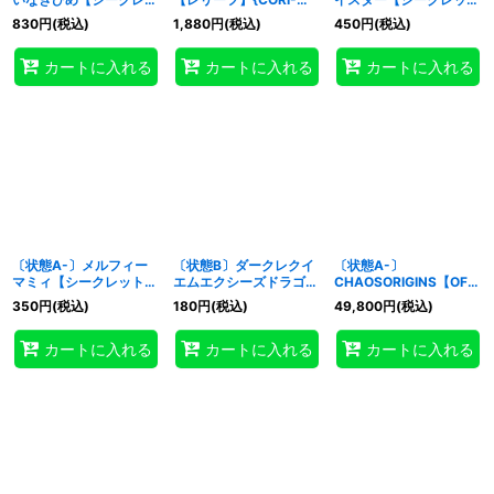
ト】{CORI-JP043}《リ
JP061}《魔法》
ト】{CORI-JP015}《モ
830
円
(税込)
1,880
円
(税込)
450
円
(税込)
ンク》
ンスター》
カートに入れる
カートに入れる
カートに入れる
〔状態A-〕メルフィー
〔状態B〕ダークレクイ
〔状態A-〕
マミィ【シークレット】
エムエクシーズドラゴン
CHAOSORIGINS【OFウ
{CORI-JPS10}《エクシ
【ウルトラ】{CORI-
ルトラ】{CORI-JPS15}
350
円
(税込)
180
円
(税込)
49,800
円
(税込)
ーズ》
JPS05}《エクシーズ》
《トークン》
カートに入れる
カートに入れる
カートに入れる