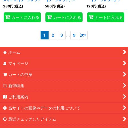
ト】{CORI-JP037}《エ
{CORI-JP039}《リン
{CORI-JP040}《リン
280
円
(税込)
580
円
(税込)
120
円
(税込)
クシーズ》
ク》
ク》
カートに入れる
カートに入れる
カートに入れる
1
2
3
...
9
次
»
ホーム
マイページ
カートの中身
新弾特集
ご利用案内
当サイトの画像やデータの利用について
最近チェックしたアイテム