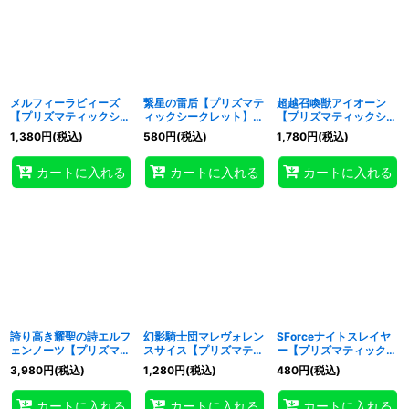
メルフィーラビィーズ
繋星の雷后【プリズマテ
超越召喚獣アイオーン
【プリズマティックシー
ィックシークレット】
【プリズマティックシー
クレット】{CORI-
{CORI-JP023}《モンス
クレット】{CORI-
1,380
円
(税込)
580
円
(税込)
1,780
円
(税込)
JP021}《モンスター》
ター》
JP033}《融合》
カートに入れる
カートに入れる
カートに入れる
誇り高き耀聖の詩エルフ
幻影騎士団マレヴォレン
SForceナイトスレイヤ
ェンノーツ【プリズマテ
スサイス【プリズマティ
ー【プリズマティックシ
ィックシークレット】
ックシークレット】
ークレット】{CORI-
3,980
円
(税込)
1,280
円
(税込)
480
円
(税込)
{CORI-JP035}《シンク
{CORI-JP037}《エクシ
JP040}《リンク》
ロ》
ーズ》
カートに入れる
カートに入れる
カートに入れる