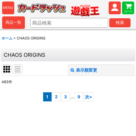
MENU
カート
商品一覧
検索
ホーム
>
CHAOS ORIGINS
CHAOS ORIGINS
表示順変更
閉じる
483
件
表示数
:
1
2
3
...
9
次
»
並び順
:
絞り込む