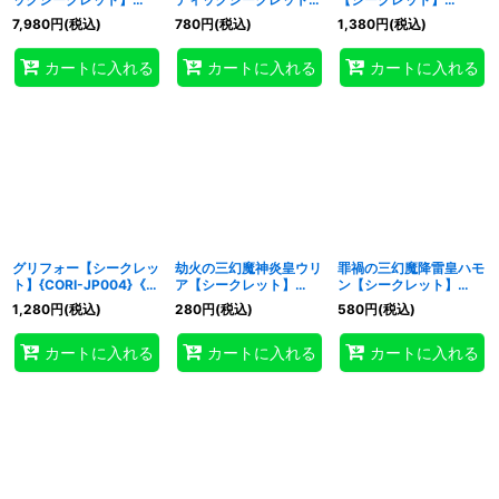
{CORI-JP061}《魔法》
{CORI-JP079}《罠》
{CORI-JP001}《モンス
7,980
円
(税込)
780
円
(税込)
1,380
円
(税込)
ター》
カートに入れる
カートに入れる
カートに入れる
グリフォー【シークレッ
劫火の三幻魔神炎皇ウリ
罪禍の三幻魔降雷皇ハモ
ト】{CORI-JP004}《モ
ア【シークレット】
ン【シークレット】
ンスター》
{CORI-JP005}《モンス
{CORI-JP006}《モンス
1,280
円
(税込)
280
円
(税込)
580
円
(税込)
ター》
ター》
カートに入れる
カートに入れる
カートに入れる