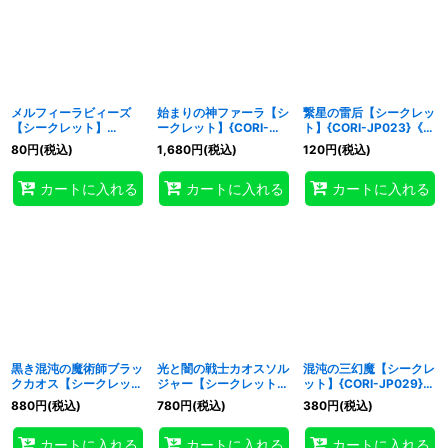
メルフィーラビィーズ
始まりの神ファーラ【シ
繋星の雷后【シークレッ
【シークレット】
ークレット】{CORI-
ト】{CORI-JP023}《モ
{CORI-JP021}《モンス
JP022}《モンスター》
ンスター》
80
円
(税込)
1,680
円
(税込)
120
円
(税込)
ター》
カートに入れる
カートに入れる
カートに入れる
黒き混沌の魔術師ブラッ
光と闇の戦士カオスソル
混沌の三幻魔【シークレ
クカオス【シークレッ
ジャー【シークレット】
ット】{CORI-JP029}
ト】{CORI-JP027}《儀
{CORI-JP028}《儀式》
《融合》
880
円
(税込)
780
円
(税込)
380
円
(税込)
式》
カートに入れる
カートに入れる
カートに入れる