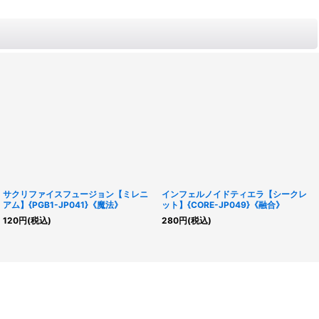
サクリファイスフュージョン【ミレニ
インフェルノイドティエラ【シークレ
アム】{PGB1-JP041}《魔法》
ット】{CORE-JP049}《融合》
120
円
(税込)
280
円
(税込)