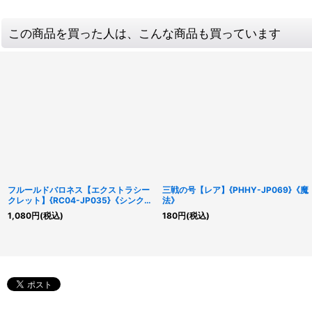
この商品を買った人は、こんな商品も買っています
フルールドバロネス【エクストラシー
三戦の号【レア】{PHHY-JP069}《魔
クレット】{RC04-JP035}《シンク
法》
ロ》
1,080
円
(税込)
180
円
(税込)