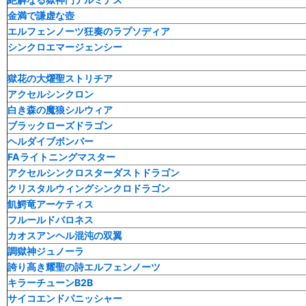
金満で謙虚な壺
エルフェンノーツ狂奏のラプソディア
シンクロエマージェンシー
獄花の大燿聖ストリチア
アクセルシンクロン
白き森の魔狼シルウィア
ブラックローズドラゴン
ヘルダイブボンバー
FAライトニングマスター
アクセルシンクロスターダストドラゴン
クリスタルウィングシンクロドラゴン
飢鰐竜アーケティス
フルールドバロネス
カオスアンヘル混沌の双翼
調獄神ジュノーラ
誇り高き耀聖の詩エルフェンノーツ
キラーチューンB2B
サイコエンドパニッシャー