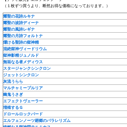
（１枚ずつ買うより、断然お得な価格になっております。）
耀聖の花詩ルキナ
耀聖の波詩ディーナ
耀聖の風詩レギナ
耀聖の月詩フォルトナ
燿ける聖詩の獄神精
混絶獄神ヴィードリウム
獄神影精ジュノルド
無垢なる者メディウス
スタージャンクシンクロン
ジェットシンクロン
灰流うらら
マルチャミープルリア
幽鬼うさぎ
エフェクトヴェーラー
増殖するＧ
ドロールロックバード
エルフェンノーツ廻郷のパラレリズム
絶解なる獄神門テルミナス