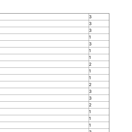
3
3
3
1
3
1
1
2
1
1
2
3
3
2
1
1
1
3