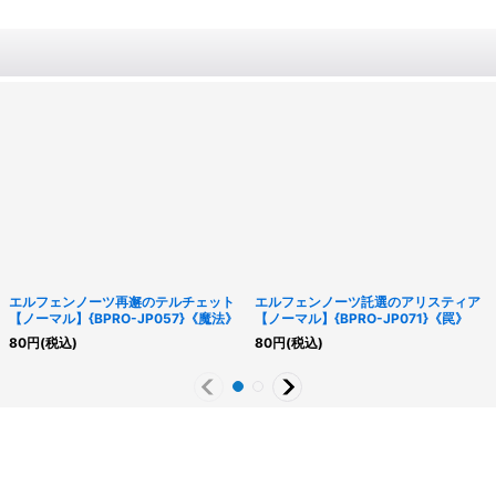
エルフェンノーツ再邂のテルチェット
エルフェンノーツ託選のアリスティア
【ノーマル】{BPRO-JP057}《魔法》
【ノーマル】{BPRO-JP071}《罠》
80
円
(税込)
80
円
(税込)