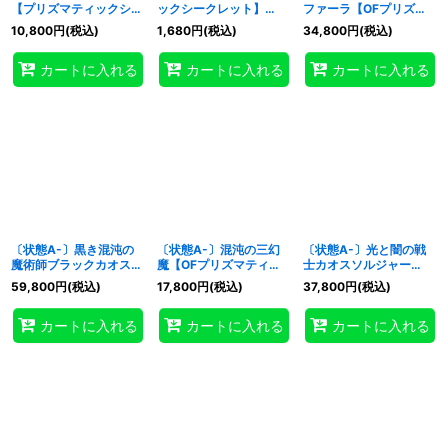
【プリズマティックシー
ックシークレット】
ファーラ【OFプリズマ
クレット】{CORI-
{CORI-JPS14}《罠》
ティックシークレット】
10,800
円
(税込)
1,680
円
(税込)
34,800
円
(税込)
JPS13}《リンク》
{CORI-JP022}《モンス
ター》
カートに入れる
カートに入れる
カートに入れる
〔状態A-〕黒き混沌の
〔状態A-〕混沌の三幻
〔状態A-〕光と闇の戦
魔術師ブラックカオス
魔【OFプリズマティッ
士カオスソルジャー
【OFプリズマティック
クシークレット】
【OFプリズマティック
59,800
円
(税込)
17,800
円
(税込)
37,800
円
(税込)
シークレット】{CORI-
{CORI-JP029}《融合》
シークレット】{CORI-
JP027}《儀式》
JP028}《儀式》
カートに入れる
カートに入れる
カートに入れる