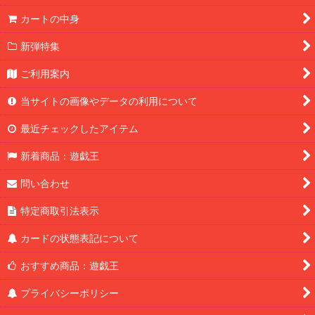
カートの中身
LIMITED PACK GX －ラーイエロー－
新弾特集
BEYOND THE BRAVE
ご利用案内
アドバンスパックユニオン・ベース
当サイトの画像やデータの利用について
WORLD PREMIERE PACK 2026
最近チェックしたアイテム
REVOLUTION BOOSTER －トゥーン・ウィッチクラフト・破械
新着商品：遊戯王
極光のライジング
問い合わせ
CHAOS ORIGINS
特定商取引法表示
オーバーラッシュパック4
カードの状態表記について
おすすめ商品：遊戯王
LIMIT OVER COLLECTION －THE RIVALS－
プライバシーポリシー
LIMIT OVER SPECIAL PACK Vol.2