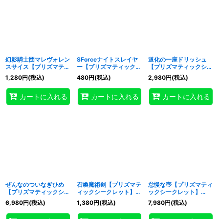
幻影騎士団マレヴォレン
SForceナイトスレイヤ
道化の一座ドリッシュ
スサイス【プリズマティ
ー【プリズマティックシ
【プリズマティックシー
ックシークレット】
ークレット】{CORI-
クレット】{CORI-
1,280
円
(税込)
480
円
(税込)
2,980
円
(税込)
{CORI-JP037}《エクシ
JP040}《リンク》
JP042}《リンク》
ーズ》
カートに入れる
カートに入れる
カートに入れる
ぜんなのついなぎひめ
召喚魔術剣【プリズマテ
怠慢な壺【プリズマティ
【プリズマティックシー
ィックシークレット】
ックシークレット】
クレット】{CORI-
{CORI-JP053}《魔法》
{CORI-JP061}《魔法》
6,980
円
(税込)
1,380
円
(税込)
7,980
円
(税込)
JP043}《リンク》