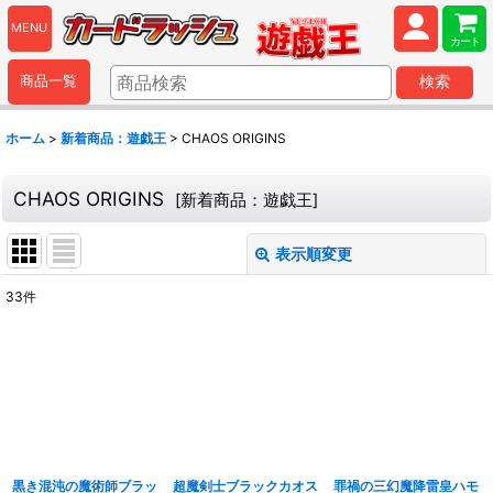
MENU
カート
商品一覧
検索
ホーム
>
新着商品：遊戯王
>
CHAOS ORIGINS
CHAOS ORIGINS
[
新着商品：遊戯王
]
表示順変更
閉じる
33
件
表示数
:
並び順
:
絞り込む
黒き混沌の魔術師ブラッ
超魔剣士ブラックカオス
罪禍の三幻魔降雷皇ハモ