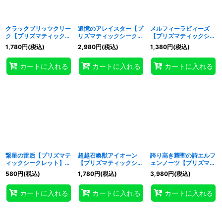
クラックブリッツクリー
追憶のアレイスター【プ
メルフィーラビィーズ
ク【プリズマティックシ
リズマティックシークレ
【プリズマティックシー
ークレット】{CORI-
ット】{CORI-JP015}
クレット】{CORI-
1,780
円
(税込)
2,980
円
(税込)
1,380
円
(税込)
JP012}《モンスター》
《モンスター》
JP021}《モンスター》
カートに入れる
カートに入れる
カートに入れる
繋星の雷后【プリズマテ
超越召喚獣アイオーン
誇り高き耀聖の詩エルフ
ィックシークレット】
【プリズマティックシー
ェンノーツ【プリズマテ
{CORI-JP023}《モンス
クレット】{CORI-
ィックシークレット】
580
円
(税込)
1,780
円
(税込)
3,980
円
(税込)
ター》
JP033}《融合》
{CORI-JP035}《シンク
ロ》
カートに入れる
カートに入れる
カートに入れる