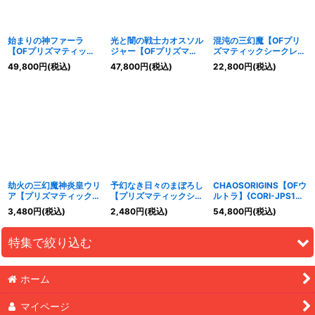
始まりの神ファーラ
光と闇の戦士カオスソル
混沌の三幻魔【OFプリ
【OFプリズマティック
ジャー【OFプリズマテ
ズマティックシークレッ
シークレット】{CORI-
ィックシークレット】
ト】{CORI-JP029}《融
49,800
円
(税込)
47,800
円
(税込)
22,800
円
(税込)
JP022}《モンスター》
{CORI-JP028}《儀式》
合》
劫火の三幻魔神炎皇ウリ
予幻なき日々のまぼろし
CHAOSORIGINS【OFウ
ア【プリズマティックシ
【プリズマティックシー
ルトラ】{CORI-JPS15}
ークレット】{CORI-
クレット】{CORI-
《トークン》
3,480
円
(税込)
2,480
円
(税込)
54,800
円
(税込)
JP005}《モンスター》
JP056}《魔法》
特集で絞り込む
ホーム
☆SALE☆
マイページ
UTILITY SELECTION