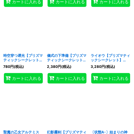
カートに入れる
カートに入れる
カートに入れる
時空穿つ遡光【プリズマ
儀式の下準備【プリズマ
ライオウ【プリズマティ
ティックシークレット】
ティックシークレット】
ックシークレット】
{CORI-JP079}《罠》
{CORI-JPS11}《魔法》
{CORI-JPS12}《モンス
780
円
(税込)
2,380
円
(税込)
3,280
円
(税込)
ター》
カートに入れる
カートに入れる
カートに入れる
聖魔の乙女アルテミス
幻影霧剣【プリズマティ
〔状態A-〕始まりの神