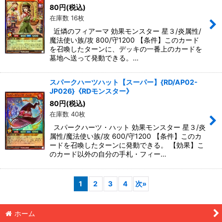
80
円
(税込)
在庫数 16枚
近燐のフィアーマ 効果モンスター 星３/炎属性/
魔法使い族/攻 800/守1200 【条件】このカード
を召喚したターンに、デッキの一番上のカードを
墓地へ送って発動できる。…
スパークハーツハット【スーパー】{RD/AP02-
JP026}《RDモンスター》
80
円
(税込)
在庫数 40枚
スパークハーツ・ハット 効果モンスター 星３/炎
属性/魔法使い族/攻 600/守1200 【条件】このカ
ードを召喚したターンに発動できる。 【効果】こ
のカード以外の自分の手札・フィー…
1
2
3
4
次
»
ホーム