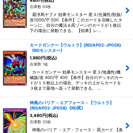
480
円
(税込)
在庫数 64枚
霜浄馬ヤブメ 効果モンスター 星３/光属性/獣族/
攻1000/守 500 【条件】このカードを召喚したタ
ーンに、自分の魔法＆罠ゾーンのカードが１枚以
下の場合に発動できる。 【効果】レ…
カードガンナー【ウルトラ】{RD/AP02-JP056}
《RDモンスター》
1,980
円
(税込)
在庫数 1枚
カードガンナー 効果モンスター 星３/地属性/機
械族/攻 400/守 400 【条件】自分のデッキのカー
ドが１０枚以上の場合、デッキの上からカードを
３枚まで墓地へ送って発動できる。 …
神風のバリア －エアフォース－【ウルトラ】
{RD/AP02-JP058}《RD罠》
3,480
円
(税込)
在庫数 20枚
神風のバリア －エア・フォース－ 罠カード 【条