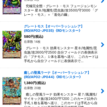
究極完全態・グレート・モス フュージョンモン
スター 星８/地属性/昆虫族/攻3500/守3000 「グ
レート・モス」＋「進化の繭」
グレートモス【オーバーラッシュレア】
{RD/AP02-JP035}《RDモンスター》
580
円
(税込)
在庫数 14枚
グレート・モス 効果モンスター 星８/地属性/昆
虫族/攻2600/守2500 自分フィールドの表側表示
の「プチモス」１体を墓地へ送り、 このカードは
手札から自分フィールドに表側表示で…
癒しの聖風ラーナ【オーバーラッシュレア】
{RD/AP02-JP044}《RDモンスター》
1,380
円
(税込)
在庫数 20枚
癒しの聖風ラーナ 効果モンスター 星７/風属性/
サイキック族/攻2400/守1200 このカード以外の
手札１枚を墓地へ送り、このカードは手札から自