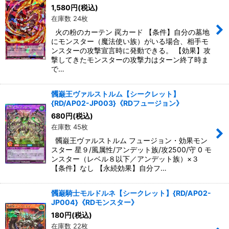
1,580
円
(税込)
在庫数 24枚
火の粉のカーテン 罠カード 【条件】自分の墓地
にモンスター（魔法使い族）がいる場合、相手モ
ンスターの攻撃宣言時に発動できる。 【効果】攻
撃してきたモンスターの攻撃力はターン終了時ま
で…
髑巌王ヴァルストルム【シークレット】
{RD/AP02-JP003}《RDフュージョン》
680
円
(税込)
在庫数 45枚
髑巌王ヴァルストルム フュージョン・効果モン
スター 星９/風属性/アンデット族/攻2500/守 0 モ
ンスター（レベル８以下／アンデット族）×３
【条件】なし 【永続効果】自分フ…
髑巌騎士モルドルネ【シークレット】{RD/AP02-
JP004}《RDモンスター》
180
円
(税込)
在庫数 22枚