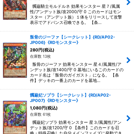
髑巌騎士モルドルネ 効果モンスター 星７/風属
性/アンデット族/攻2000/守 0 このカードはモン
スター（アンデット族）１体をリリースして攻撃
表示でアドバンス召喚できる。 【条…
叛骨のジーファ【シークレット】{RD/AP02-
JP006}《RDモンスター》
280
円
(税込)
在庫数 13枚
叛骨のジーファ 効果モンスター 星４/風属性/ア
ンデット族/攻1400/守 0 墓地にいるこのカードの
カード名は「叛骨のガイガスト」になる。 【条
件】デッキの一番上のカードを墓地…
髑巌妃ソプラ【シークレット】{RD/AP02-
JP007}《RDモンスター》
1,080
円
(税込)
在庫数 61枚
髑巌妃ソプラ 効果モンスター 星３/風属性/アン
デット族/攻1200/守 0 【条件】このカードを召
喚・特殊召喚した自分メインフェイズに発動でき