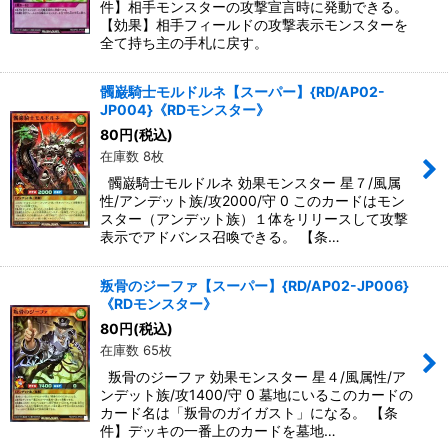
件】相手モンスターの攻撃宣言時に発動できる。
【効果】相手フィールドの攻撃表示モンスターを
全て持ち主の手札に戻す。
髑巌騎士モルドルネ【スーパー】{RD/AP02-
JP004}《RDモンスター》
80
円
(税込)
在庫数 8枚
髑巌騎士モルドルネ 効果モンスター 星７/風属
性/アンデット族/攻2000/守 0 このカードはモン
スター（アンデット族）１体をリリースして攻撃
表示でアドバンス召喚できる。 【条…
叛骨のジーファ【スーパー】{RD/AP02-JP006}
《RDモンスター》
80
円
(税込)
在庫数 65枚
叛骨のジーファ 効果モンスター 星４/風属性/ア
ンデット族/攻1400/守 0 墓地にいるこのカードの
カード名は「叛骨のガイガスト」になる。 【条
件】デッキの一番上のカードを墓地…