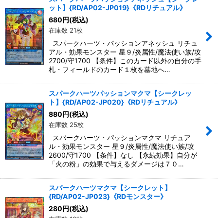
ット】{RD/AP02-JP019}《RDリチュアル》
680
円
(税込)
在庫数 21枚
スパークハーツ・パッションアネッシュ リチュ
アル・効果モンスター 星９/炎属性/魔法使い族/攻
2700/守1700 【条件】このカード以外の自分の手
札・フィールドのカード１枚を墓地へ…
スパークハーツパッションマクマ【シークレッ
ト】{RD/AP02-JP020}《RDリチュアル》
880
円
(税込)
在庫数 25枚
スパークハーツ・パッションマクマ リチュア
ル・効果モンスター 星９/炎属性/魔法使い族/攻
2600/守1700 【条件】なし 【永続効果】自分が
「火の粉」の効果で与えるダメージは７０…
スパークハーツマクマ【シークレット】
{RD/AP02-JP023}《RDモンスター》
280
円
(税込)