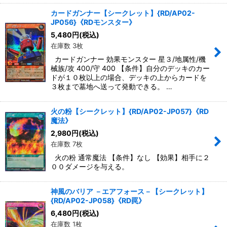
カードガンナー【シークレット】{RD/AP02-
JP056}《RDモンスター》
5,480
円
(税込)
在庫数 3枚
カードガンナー 効果モンスター 星３/地属性/機
械族/攻 400/守 400 【条件】自分のデッキのカー
ドが１０枚以上の場合、デッキの上からカードを
３枚まで墓地へ送って発動できる。 …
火の粉【シークレット】{RD/AP02-JP057}《RD
魔法》
2,980
円
(税込)
在庫数 7枚
火の粉 通常魔法 【条件】なし 【効果】相手に２
００ダメージを与える。
神風のバリア －エアフォース－【シークレット】
{RD/AP02-JP058}《RD罠》
6,480
円
(税込)
在庫数 1枚