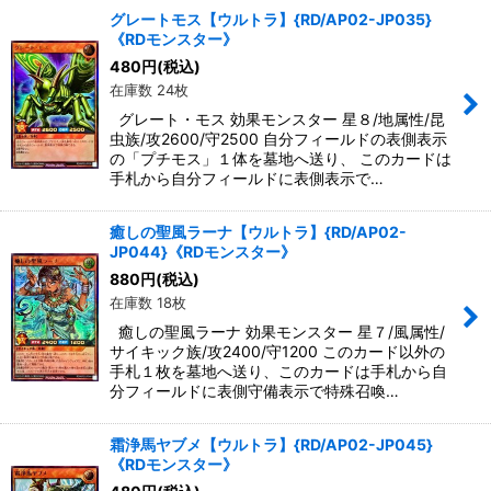
グレートモス【ウルトラ】{RD/AP02-JP035}
《RDモンスター》
480
円
(税込)
在庫数 24枚
グレート・モス 効果モンスター 星８/地属性/昆
虫族/攻2600/守2500 自分フィールドの表側表示
の「プチモス」１体を墓地へ送り、 このカードは
手札から自分フィールドに表側表示で…
癒しの聖風ラーナ【ウルトラ】{RD/AP02-
JP044}《RDモンスター》
880
円
(税込)
在庫数 18枚
癒しの聖風ラーナ 効果モンスター 星７/風属性/
サイキック族/攻2400/守1200 このカード以外の
手札１枚を墓地へ送り、このカードは手札から自
分フィールドに表側守備表示で特殊召喚…
霜浄馬ヤブメ【ウルトラ】{RD/AP02-JP045}
《RDモンスター》