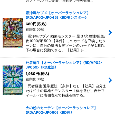
分フィールドに表側守備表示で特殊召喚…
霜浄馬ヤブメ【オーバーラッシュレア】
{RD/AP02-JP045}《RDモンスター》
680
円
(税込)
在庫数 55枚
霜浄馬ヤブメ 効果モンスター 星３/光属性/獣族/
攻1000/守 500 【条件】このカードを召喚したタ
ーンに、自分の魔法＆罠ゾーンのカードが１枚以
下の場合に発動できる。 【効果】レ…
死者蘇生【オーバーラッシュレア】{RD/AP02-
JP059}《RD魔法》
1,980
円
(税込)
在庫数 36枚
死者蘇生 通常魔法 【条件】なし 【効果】自分ま
たは相手の墓地のモンスター１体を選び、自分フ
ィールドに表側表示で特殊召喚する。
火の粉のカーテン【オーバーラッシュレア】
{RD/AP02-JP060}《RD罠》