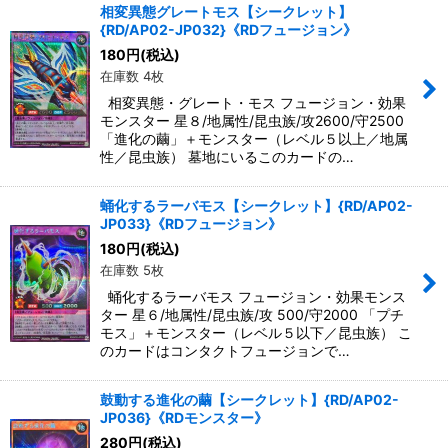
相変異態グレートモス【シークレット】
{RD/AP02-JP032}《RDフュージョン》
180
円
(税込)
在庫数 4枚
相変異態・グレート・モス フュージョン・効果
モンスター 星８/地属性/昆虫族/攻2600/守2500
「進化の繭」＋モンスター（レベル５以上／地属
性／昆虫族） 墓地にいるこのカードの…
蛹化するラーバモス【シークレット】{RD/AP02-
JP033}《RDフュージョン》
180
円
(税込)
在庫数 5枚
蛹化するラーバモス フュージョン・効果モンス
ター 星６/地属性/昆虫族/攻 500/守2000 「プチ
モス」＋モンスター（レベル５以下／昆虫族） こ
のカードはコンタクトフュージョンで…
鼓動する進化の繭【シークレット】{RD/AP02-
JP036}《RDモンスター》
280
円
(税込)