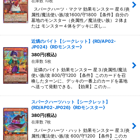
在庫数 10枚
スパークハーツ・マクマ 効果モンスター 星６/炎
属性/魔法使い族/攻1600/守1800 【条件】自分の
墓地のモンスター（炎属性／魔法使い族）２体ま
たは モンスター４体をデッキに戻し…
近燐のパイト【シークレット】{RD/AP02-
JP024}《RDモンスター》
380
円
(税込)
在庫数 5枚
近燐のパイト 効果モンスター 星３/炎属性/魔法
使い族/攻 800/守1200 【条件】このカードを召
喚したターンに、デッキの一番上のカードを墓地
へ送って発動できる。 【効果】このカ…
スパークハーツハット【シークレット】
{RD/AP02-JP026}《RDモンスター》
380
円
(税込)
在庫数 7枚
スパークハーツ・ハット 効果モンスター 星３/炎
属性/魔法使い族/攻 600/守1200 【条件】このカ