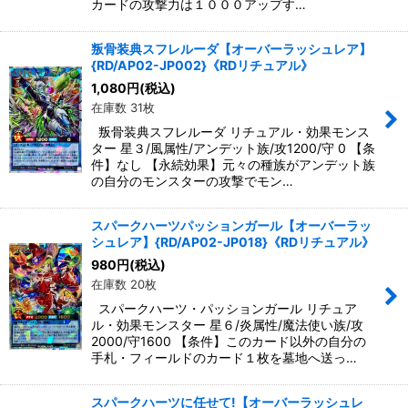
カードの攻撃力は１０００アップす…
叛骨装典スフレルーダ【オーバーラッシュレア】
{RD/AP02-JP002}《RDリチュアル》
1,080
円
(税込)
在庫数 31枚
叛骨装典スフレルーダ リチュアル・効果モンス
ター 星３/風属性/アンデット族/攻1200/守 0 【条
件】なし 【永続効果】元々の種族がアンデット族
の自分のモンスターの攻撃でモン…
スパークハーツパッションガール【オーバーラッ
シュレア】{RD/AP02-JP018}《RDリチュアル》
980
円
(税込)
在庫数 20枚
スパークハーツ・パッションガール リチュア
ル・効果モンスター 星６/炎属性/魔法使い族/攻
2000/守1600 【条件】このカード以外の自分の
手札・フィールドのカード１枚を墓地へ送っ…
スパークハーツに任せて!【オーバーラッシュレ