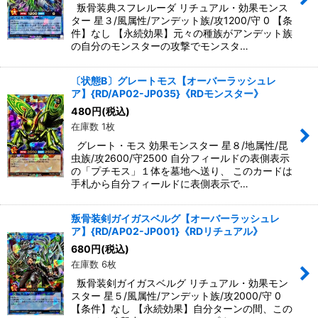
叛骨装典スフレルーダ リチュアル・効果モンス
ター 星３/風属性/アンデット族/攻1200/守 0 【条
件】なし 【永続効果】元々の種族がアンデット族
の自分のモンスターの攻撃でモンスタ…
〔状態B〕グレートモス【オーバーラッシュレ
ア】{RD/AP02-JP035}《RDモンスター》
480
円
(税込)
在庫数 1枚
グレート・モス 効果モンスター 星８/地属性/昆
虫族/攻2600/守2500 自分フィールドの表側表示
の「プチモス」１体を墓地へ送り、 このカードは
手札から自分フィールドに表側表示で…
叛骨装剣ガイガスベルグ【オーバーラッシュレ
ア】{RD/AP02-JP001}《RDリチュアル》
680
円
(税込)
在庫数 6枚
叛骨装剣ガイガスベルグ リチュアル・効果モン
スター 星５/風属性/アンデット族/攻2000/守 0
【条件】なし 【永続効果】自分ターンの間、この