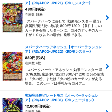
ア】{RD/AP02-JP021}《RDモンスター》
480
円
(税込)
在庫数 58枚
スパークハーツに任せて! 効果モンスター 星３/
炎属性/魔法使い族/攻 800/守1200 【条件】この
カードを召喚したターンに、自分のデッキのカー
ドが１０枚以上の場合に発動できる。…
スパークハーツアネッシュ【オーバーラッシュレ
ア】{RD/AP02-JP022}《RDモンスター》
880
円
(税込)
在庫数 4枚
スパークハーツ・アネッシュ 効果モンスター 星
６/炎属性/魔法使い族/攻1800/守1200 自分の墓地
に「火の粉」または「火の粉のカーテン」がある
場合、 このカードは手札から自分フ…
究極完全態グレートモス【オーバーラッシュレ
ア】{RD/AP02-JP031}《RDフュージョン》
12,800
円
(税込)
在庫数 9枚