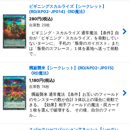
ビギニングスカルライズ【シークレット】
{RD/AP02-JP014}《RD魔法》
280
円
(税込)
在庫数 29枚
ビギニング・スカルライズ 通常魔法 【条件】自
分が「ビギニング・スカルライズ」を発動してい
ないターンに、 手札の「叛骨のガイガスト」また
は「叛骨のスフレース」１体を墓地へ送って発動
で…
髑巌襲来【シークレット】{RD/AP02-JP015}
《RD魔法》
1,180
円
(税込)
在庫数 74枚
髑巌襲来 通常魔法 【条件】お互いのフィールド
のモンスターの数が合計３体以上の場合に発動で
きる。 【効果】相手フィールドの魔法・罠カード
１枚を選んで破壊する。 その後、自分のフィー
ル…
スパークハーツパッションアネッシュ【シークレ