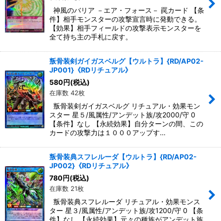
神風のバリア －エア・フォース－ 罠カード 【条
件】相手モンスターの攻撃宣言時に発動できる。
【効果】相手フィールドの攻撃表示モンスターを
全て持ち主の手札に戻す。
叛骨装剣ガイガスベルグ【ウルトラ】{RD/AP02-
JP001}《RDリチュアル》
580
円
(税込)
在庫数 42枚
叛骨装剣ガイガスベルグ リチュアル・効果モン
スター 星５/風属性/アンデット族/攻2000/守 0
【条件】なし 【永続効果】自分ターンの間、この
カードの攻撃力は１０００アップす…
叛骨装典スフレルーダ【ウルトラ】{RD/AP02-
JP002}《RDリチュアル》
780
円
(税込)
在庫数 21枚
叛骨装典スフレルーダ リチュアル・効果モンス
ター 星３/風属性/アンデット族/攻1200/守 0 【条
件】なし 【永続効果】元々の種族がアンデット族