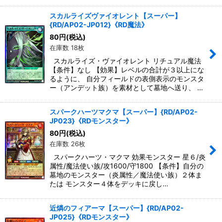
スカルライズヴァイオレント【スーパー】
{RD/AP02-JP012}《RD魔法》
80
円
(税込)
在庫数 18枚
スカルライズ・ヴァイオレント リチュアル魔法
【条件】なし 【効果】レベルの合計が３以上にな
るように、 自分フィールドの表側表示のモンスタ
ー（アンデット族）を素材として墓地へ送り、 …
スパークハーツマクマ【スーパー】{RD/AP02-
JP023}《RDモンスター》
80
円
(税込)
在庫数 26枚
スパークハーツ・マクマ 効果モンスター 星６/炎
属性/魔法使い族/攻1600/守1800 【条件】自分の
墓地のモンスター（炎属性／魔法使い族）２体ま
たは モンスター４体をデッキに戻し…
近燐のフィアーマ【スーパー】{RD/AP02-
JP025}《RDモンスター》