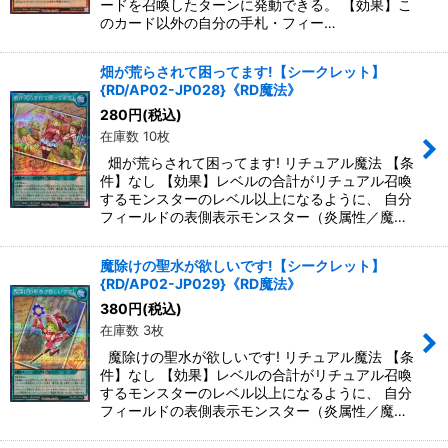
ードを召喚したターンに発動できる。 【効果】こ
のカード以外の自分の手札・フィー…
畑が荒らされて困ってます!【シークレット】
{RD/AP02-JP028}《RD魔法》
280
円
(税込)
在庫数 10枚
畑が荒らされて困ってます! リチュアル魔法 【条
件】なし 【効果】レベルの合計がリチュアル召喚
するモンスターのレベル以上になるように、 自分
フィールドの表側表示モンスター（炎属性／魔…
魔除けの聖水が欲しいです!【シークレット】
{RD/AP02-JP029}《RD魔法》
380
円
(税込)
在庫数 3枚
魔除けの聖水が欲しいです! リチュアル魔法 【条
件】なし 【効果】レベルの合計がリチュアル召喚
するモンスターのレベル以上になるように、 自分
フィールドの表側表示モンスター（炎属性／魔…