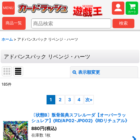
MENU
カート
商品一覧
検索
ホーム
>
アドバンスパック リベンジ・ハーツ
アドバンスパック リベンジ・ハーツ
表示順変更
閉じる
185
件
表示数
:
1
2
3
4
次
»
並び順
:
〔状態B〕叛骨装典スフレルーダ【オーバーラッ
シュレア】{RD/AP02-JP002}《RDリチュアル》
絞り込む
880
円
(税込)
在庫数 1枚