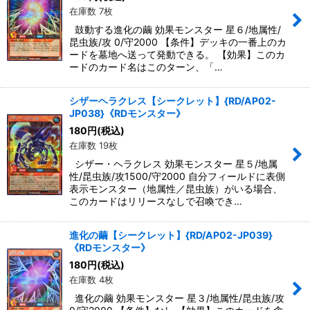
在庫数 7枚
鼓動する進化の繭 効果モンスター 星６/地属性/
昆虫族/攻 0/守2000 【条件】デッキの一番上のカ
ードを墓地へ送って発動できる。 【効果】このカ
ードのカード名はこのターン、「…
シザーヘラクレス【シークレット】{RD/AP02-
JP038}《RDモンスター》
180
円
(税込)
在庫数 19枚
シザー・ヘラクレス 効果モンスター 星５/地属
性/昆虫族/攻1500/守2000 自分フィールドに表側
表示モンスター（地属性／昆虫族）がいる場合、
このカードはリリースなしで召喚でき…
進化の繭【シークレット】{RD/AP02-JP039}
《RDモンスター》
180
円
(税込)
在庫数 4枚
進化の繭 効果モンスター 星３/地属性/昆虫族/攻