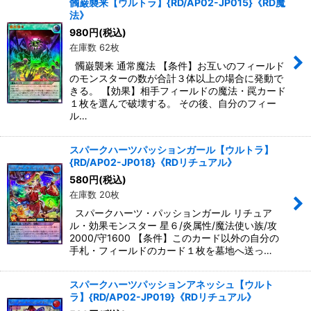
髑巌襲来【ウルトラ】{RD/AP02-JP015}《RD魔
法》
980
円
(税込)
在庫数 62枚
髑巌襲来 通常魔法 【条件】お互いのフィールド
のモンスターの数が合計３体以上の場合に発動で
きる。 【効果】相手フィールドの魔法・罠カード
１枚を選んで破壊する。 その後、自分のフィー
ル…
スパークハーツパッションガール【ウルトラ】
{RD/AP02-JP018}《RDリチュアル》
580
円
(税込)
在庫数 20枚
スパークハーツ・パッションガール リチュア
ル・効果モンスター 星６/炎属性/魔法使い族/攻
2000/守1600 【条件】このカード以外の自分の
手札・フィールドのカード１枚を墓地へ送っ…
スパークハーツパッションアネッシュ【ウルト
ラ】{RD/AP02-JP019}《RDリチュアル》