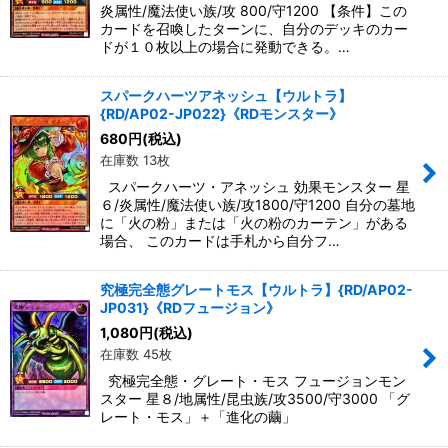
炎属性/魔法使い族/攻 800/守1200 【条件】この
カードを召喚したターンに、自分のデッキのカー
ドが１０枚以上の場合に発動できる。…
スパークハーツアネッシュ【ウルトラ】
{RD/AP02-JP022}《RDモンスター》
680
円
(税込)
在庫数 13枚
スパークハーツ・アネッシュ 効果モンスター 星
６/炎属性/魔法使い族/攻1800/守1200 自分の墓地
に「火の粉」または「火の粉のカーテン」がある
場合、 このカードは手札から自分フ…
究極完全態グレートモス【ウルトラ】{RD/AP02-
JP031}《RDフュージョン》
1,080
円
(税込)
在庫数 45枚
究極完全態・グレート・モス フュージョンモン
スター 星８/地属性/昆虫族/攻3500/守3000 「グ
レート・モス」＋「進化の繭」