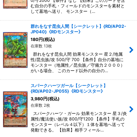
0/守2000 【条件】なし 【効果】このカードを含
む自分の手札・フィールドのモンスターを素材と
して墓地へ送り、 モンスター（…
群れをなす昆虫人間【シークレット】{RD/AP02-
JP040}《RDモンスター》
180
円
(税込)
在庫数 13枚
群れをなす昆虫人間 効果モンスター 星２/地属
性/昆虫族/攻 500/守 700 【条件】自分の墓地に
モンスター（地属性／昆虫族／守備力２０００）
がいる場合、 このカード以外の自分の…
スパークハーツガール【シークレット】
{RD/AP02-JP055}《RDモンスター》
3,980
円
(税込)
在庫数 2枚
スパークハーツ・ガール 効果モンスター 星３/炎
属性/魔法使い族/攻 800/守1200 【条件】手札の
モンスター（レベル４以下）１体を墓地へ送って
発動できる。 【効果】相手フィール…