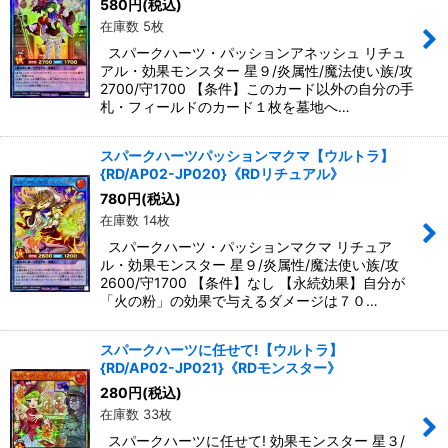
580
円
(税込)
在庫数 5枚
スパークハーツ・パッションアネッシュ リチュ
アル・効果モンスター 星９/炎属性/魔法使い族/攻
2700/守1700 【条件】このカード以外の自分の手
札・フィールドのカード１枚を墓地へ…
スパークハーツパッションマクマ【ウルトラ】
{RD/AP02-JP020}《RDリチュアル》
780
円
(税込)
在庫数 14枚
スパークハーツ・パッションマクマ リチュア
ル・効果モンスター 星９/炎属性/魔法使い族/攻
2600/守1700 【条件】なし 【永続効果】自分が
「火の粉」の効果で与えるダメージは７０…
スパークハーツに任せて!【ウルトラ】
{RD/AP02-JP021}《RDモンスター》
280
円
(税込)
在庫数 33枚
スパークハーツに任せて! 効果モンスター 星３/