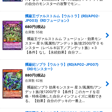
の自分のモンスターの攻撃でモン…
髑巌王ヴァルストルム【ウルトラ】{RD/AP02-
JP003}《RDフュージョン》
680
円
(税込)
在庫数 55枚
髑巌王ヴァルストルム フュージョン・効果モン
スター 星９/風属性/アンデット族/攻2500/守 0 モ
ンスター（レベル８以下／アンデット族）×３
【条件】なし 【永続効果】自分フ…
髑巌妃ソプラ【ウルトラ】{RD/AP02-JP007}
《RDモンスター》
880
円
(税込)
在庫数 62枚
髑巌妃ソプラ 効果モンスター 星３/風属性/アン
デット族/攻1200/守 0 【条件】このカードを召
喚・特殊召喚した自分メインフェイズに発動でき
る。 【効果】自分のデッキの一番上…