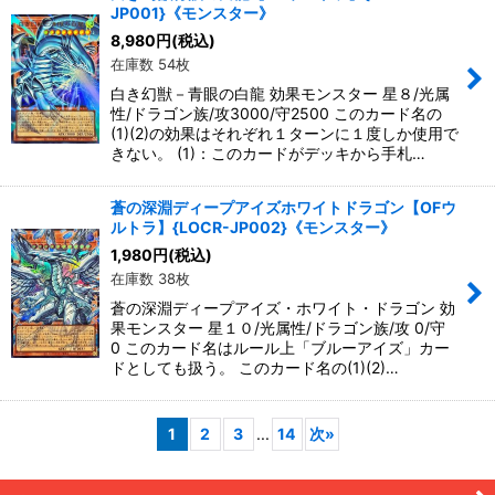
JP001}《モンスター》
8,980
円
(税込)
在庫数 54枚
白き幻獣－青眼の白龍 効果モンスター 星８/光属
性/ドラゴン族/攻3000/守2500 このカード名の
(1)(2)の効果はそれぞれ１ターンに１度しか使用で
きない。 (1)：このカードがデッキから手札…
蒼の深淵ディープアイズホワイトドラゴン【OFウ
ルトラ】{LOCR-JP002}《モンスター》
1,980
円
(税込)
在庫数 38枚
蒼の深淵ディープアイズ・ホワイト・ドラゴン 効
果モンスター 星１０/光属性/ドラゴン族/攻 0/守
0 このカード名はルール上「ブルーアイズ」カー
ドとしても扱う。 このカード名の(1)(2)…
1
2
3
...
14
次
»