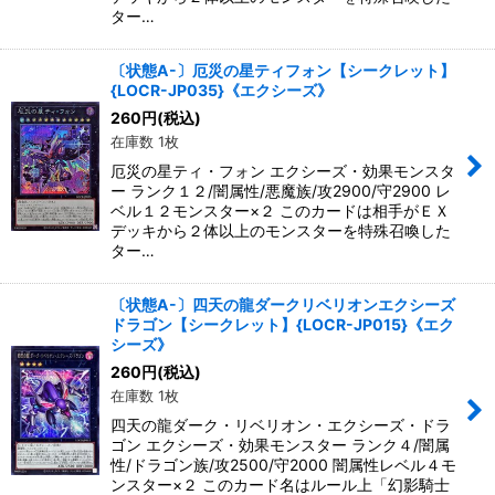
ター…
〔状態A-〕厄災の星ティフォン【シークレット】
{LOCR-JP035}《エクシーズ》
260
円
(税込)
在庫数 1枚
厄災の星ティ・フォン エクシーズ・効果モンスタ
ー ランク１２/闇属性/悪魔族/攻2900/守2900 レ
ベル１２モンスター×２ このカードは相手がＥＸ
デッキから２体以上のモンスターを特殊召喚した
ター…
〔状態A-〕四天の龍ダークリベリオンエクシーズ
ドラゴン【シークレット】{LOCR-JP015}《エク
シーズ》
260
円
(税込)
在庫数 1枚
四天の龍ダーク・リベリオン・エクシーズ・ドラ
ゴン エクシーズ・効果モンスター ランク４/闇属
性/ドラゴン族/攻2500/守2000 闇属性レベル４モ
ンスター×２ このカード名はルール上「幻影騎士