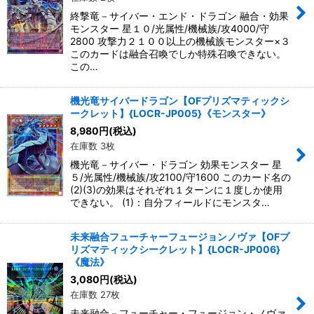
終撃竜－サイバー・エンド・ドラゴン 融合・効果
モンスター 星１０/光属性/機械族/攻4000/守
2800 攻撃力２１００以上の機械族モンスター×３
このカードは融合召喚でしか特殊召喚できない。
この…
機光竜サイバードラゴン【OFプリズマティックシ
ークレット】{LOCR-JP005}《モンスター》
8,980
円
(税込)
在庫数 3枚
機光竜－サイバー・ドラゴン 効果モンスター 星
５/光属性/機械族/攻2100/守1600 このカード名の
(2)(3)の効果はそれぞれ１ターンに１度しか使用
できない。 (1)：自分フィールドにモンスタ…
未来融合フューチャーフュージョンノヴァ【OFプ
リズマティックシークレット】{LOCR-JP006}
《魔法》
3,080
円
(税込)
在庫数 27枚
未来融合－フューチャー・フュージョン・ノヴァ