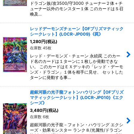
ドラゴン族/攻3500/守3000 チューナー２体＋チ
ューナー以外のモンスター１体 このカードはＳ召
喚及…
レッドデーモンズチェーン【OFプリズマティック
シークレット】{LOCR-JP009}《罠》
1,280
円
(税込)
在庫数 45枚
レッド・デーモンズ・チェーン 永続罠 このカー
ド名のカードは１ターンに１枚しか発動できな
い。 このカードはＥＸデッキの「レッド・デーモ
ンズ・ドラゴン」１体を相手に見せ、 セットした
ターンに発動する事…
超銀河眼の光子龍フォトンハウリング【OFプリズ
マティックシークレット】{LOCR-JP010}《エク
シーズ》
3,480
円
(税込)
在庫数 6枚
超銀河眼の光子龍－フォトン・ハウリング エクシ
ーズ・効果モンスター ランク８/光属性/ドラゴン