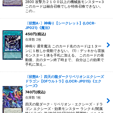
2800 攻撃力２１００以上の機械族モンスター×３
このカードは融合召喚でしか特殊召喚できない。
この…
〔状態A-〕神鳴り【シークレット】{LOCR-
JP021}《魔法》
450
円
(税込)
在庫数 2枚
神鳴り 通常魔法 このカード名のカードは１ター
ンに１枚しか発動できない。 (1)：デッキから雷族
モンスター１体を手札に加える。 このカードの発
動後、次のターン終了時まで、 自分はこの効果で
手札に加え…
〔状態A-〕四天の龍ダークリベリオンエクシーズ
ドラゴン【OFウルトラ】{LOCR-JP015}《エク
シーズ》
740
円
(税込)
在庫数 1枚
四天の龍ダーク・リベリオン・エクシーズ・ドラ
ゴン エクシーズ・効果モンスター ランク４/闇属