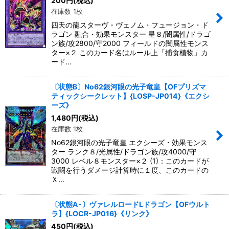
200
円
(税込)
在庫数 1枚
四天の龍スターヴ・ヴェノム・フュージョン・ド
ラゴン 融合・効果モンスター 星８/闇属性/ドラゴ
ン族/攻2800/守2000 フィールドの闇属性モンス
ター×２ このカード名はルール上「捕食植物」カ
ード…
〔状態B〕No62銀河眼の光子竜皇【OFプリズマ
ティックシークレット】{LOSP-JP014}《エクシ
ーズ》
1,480
円
(税込)
在庫数 1枚
No62銀河眼の光子竜皇 エクシーズ・効果モンス
ター ランク８/光属性/ドラゴン族/攻4000/守
3000 レベル８モンスター×２ (1)：このカードが
戦闘を行うダメージ計算時に１度、このカードの
Ｘ…
〔状態A-〕ヴァレルロードLドラゴン【OFウルト
ラ】{LOCR-JP016}《リンク》
450
円
(税込)