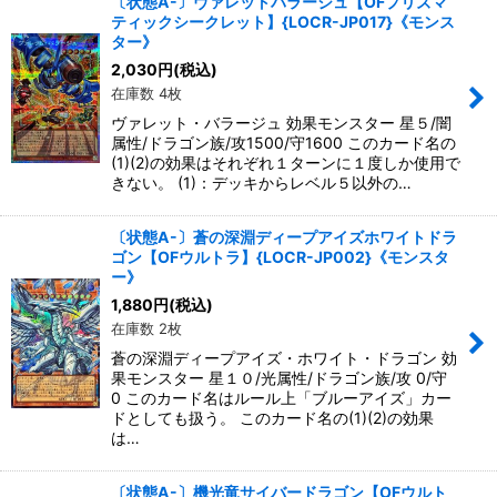
〔状態A-〕ヴァレットバラージュ【OFプリズマ
ティックシークレット】{LOCR-JP017}《モンス
ター》
2,030
円
(税込)
在庫数 4枚
ヴァレット・バラージュ 効果モンスター 星５/闇
属性/ドラゴン族/攻1500/守1600 このカード名の
(1)(2)の効果はそれぞれ１ターンに１度しか使用で
きない。 (1)：デッキからレベル５以外の…
〔状態A-〕蒼の深淵ディープアイズホワイトドラ
ゴン【OFウルトラ】{LOCR-JP002}《モンスタ
ー》
1,880
円
(税込)
在庫数 2枚
蒼の深淵ディープアイズ・ホワイト・ドラゴン 効
果モンスター 星１０/光属性/ドラゴン族/攻 0/守
0 このカード名はルール上「ブルーアイズ」カー
ドとしても扱う。 このカード名の(1)(2)の効果
は…
〔状態A-〕機光竜サイバードラゴン【OFウルト