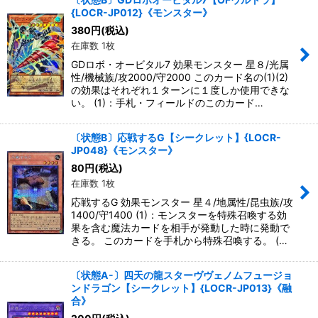
{LOCR-JP012}《モンスター》
380
円
(税込)
在庫数 1枚
GDロボ・オービタル7 効果モンスター 星８/光属
性/機械族/攻2000/守2000 このカード名の(1)(2)
の効果はそれぞれ１ターンに１度しか使用できな
い。 (1)：手札・フィールドのこのカード…
〔状態B〕応戦するG【シークレット】{LOCR-
JP048}《モンスター》
80
円
(税込)
在庫数 1枚
応戦するG 効果モンスター 星４/地属性/昆虫族/攻
1400/守1400 (1)：モンスターを特殊召喚する効
果を含む魔法カードを相手が発動した時に発動で
きる。 このカードを手札から特殊召喚する。 (…
〔状態A-〕四天の龍スターヴヴェノムフュージョ
ンドラゴン【シークレット】{LOCR-JP013}《融
合》