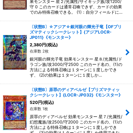
果モンスター 星２/光属性/サイキック族/攻1200/
守 0 このカードは通常召喚できず、カードの効果
でのみ特殊召喚できる。 (1)：自分フィールドに…
〔状態B〕☆アジア☆銀河眼の輝光子竜【OFプリ
ズマティックシークレット】{アジアLOCR-
JP011}《モンスター》
2,380
円
(税込)
在庫数 2枚
銀河眼の輝光子竜 効果モンスター 星８/光属性/ド
ラゴン族/攻3000/守2500 このカード名の、(1)の
方法による特殊召喚は１ターンに１度しかでき
ず、 (2)の効果は１ターンに１度しか…
〔状態B〕原罪のディアベルゼ【プリズマティッ
クシークレット】{LOCR-JP032}《モンスター》
520
円
(税込)
在庫数 1枚
原罪のディアベルゼ 効果モンスター 星７/光属性/
幻想魔族/攻2500/守2000 このカード名の、(1)の
方法による特殊召喚は１ターンに１度しかでき
ず、 (3)の効果は１ターンに１度しか使用できな…