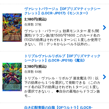
ヴァレットバラージュ【OFプリズマティックシー
クレット】{LOCR-JP017}《モンスター》
2,180
円
(税込)
在庫数 37枚
ヴァレット・バラージュ 効果モンスター 星５/闇
属性/ドラゴン族/攻1500/守1600 このカード名の
(1)(2)の効果はそれぞれ１ターンに１度しか使用で
きない。 (1)：デッキからレベル５以外の…
トリプルヴァレルリボルブ【OFプリズマティック
シークレット】{LOCR-JP018}《魔法》
2,180
円
(税込)
在庫数 64枚
トリプル・ヴァレル・リボルブ 速攻魔法 (1)：以
下の効果から１つを選択して発動できる （このカ
ード名の以下の効果はそれぞれ１ターンに１度し
か選択できない）。 ●自分の墓地からドラゴン族
モ…
白き幻獣青眼の白龍【OFウルトラ】{LOCR-