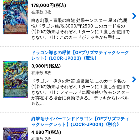
178,000
円
(税込)
在庫数 3枚
白き幻獣－青眼の白龍 効果モンスター 星８/光属
性/ドラゴン族/攻3000/守2500 このカード名の
(1)(2)の効果はそれぞれ１ターンに１度しか使用で
きない。 (1)：このカードがデッキから手札…
ドラゴン導きの呼笛【OFプリズマティックシーク
レット】{LOCR-JP003}《魔法》
3,980
円
(税込)
在庫数 8枚
ドラゴン・導きの呼笛 通常魔法 このカード名の
(1)(2)の効果はそれぞれ１ターンに１度しか使用で
きない。 (1)：フィールドに魔法使い族モンスター
が存在する場合に発動できる。 デッキからレベル
５以…
終撃竜サイバーエンドドラゴン【OFプリズマティ
ックシークレット】{LOCR-JP004}《融合》
4,980
円
(税込)
在庫数 2枚