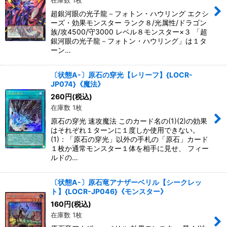
在庫数 1枚
超銀河眼の光子龍－フォトン・ハウリング エクシ
ーズ・効果モンスター ランク８/光属性/ドラゴン
族/攻4500/守3000 レベル８モンスター×３ 「超
銀河眼の光子龍－フォトン・ハウリング」は１タ
ーン…
〔状態A-〕原石の穿光【レリーフ】{LOCR-
JP074}《魔法》
260
円
(税込)
在庫数 1枚
原石の穿光 速攻魔法 このカード名の(1)(2)の効果
はそれぞれ１ターンに１度しか使用できない。
(1)：「原石の穿光」以外の手札の「原石」カード
１枚か通常モンスター１体を相手に見せ、 フィー
ルドの…
〔状態A-〕原石竜アナザーベリル【シークレッ
ト】{LOCR-JP046}《モンスター》
160
円
(税込)
在庫数 1枚