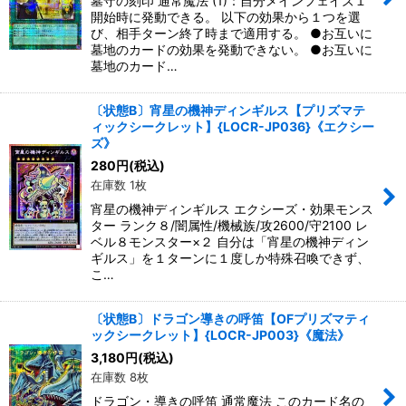
墓守の刻印 通常魔法 (1)：自分メインフェイズ１
開始時に発動できる。 以下の効果から１つを選
び、相手ターン終了時まで適用する。 ●お互いに
墓地のカードの効果を発動できない。 ●お互いに
墓地のカード…
〔状態B〕宵星の機神ディンギルス【プリズマテ
ィックシークレット】{LOCR-JP036}《エクシー
ズ》
280
円
(税込)
在庫数 1枚
宵星の機神ディンギルス エクシーズ・効果モンス
ター ランク８/闇属性/機械族/攻2600/守2100 レ
ベル８モンスター×２ 自分は「宵星の機神ディン
ギルス」を１ターンに１度しか特殊召喚できず、
こ…
〔状態B〕ドラゴン導きの呼笛【OFプリズマティ
ックシークレット】{LOCR-JP003}《魔法》
3,180
円
(税込)
在庫数 8枚
ドラゴン・導きの呼笛 通常魔法 このカード名の