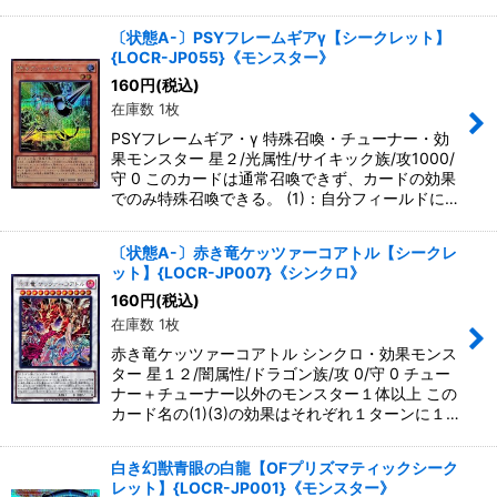
〔状態A-〕PSYフレームギアγ【シークレット】
{LOCR-JP055}《モンスター》
160
円
(税込)
在庫数 1枚
PSYフレームギア・γ 特殊召喚・チューナー・効
果モンスター 星２/光属性/サイキック族/攻1000/
守 0 このカードは通常召喚できず、カードの効果
でのみ特殊召喚できる。 (1)：自分フィールドに…
〔状態A-〕赤き竜ケッツァーコアトル【シークレ
ット】{LOCR-JP007}《シンクロ》
160
円
(税込)
在庫数 1枚
赤き竜ケッツァーコアトル シンクロ・効果モンス
ター 星１２/闇属性/ドラゴン族/攻 0/守 0 チュー
ナー＋チューナー以外のモンスター１体以上 この
カード名の(1)(3)の効果はそれぞれ１ターンに１…
白き幻獣青眼の白龍【OFプリズマティックシーク
レット】{LOCR-JP001}《モンスター》