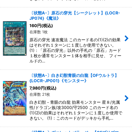
〔状態A-〕原石の穿光【シークレット】{LOCR-
JP074}《魔法》
160
円
(税込)
在庫数 1枚
原石の穿光 速攻魔法 このカード名の(1)(2)の効果
はそれぞれ１ターンに１度しか使用できない。
(1)：「原石の穿光」以外の手札の「原石」カード
１枚か通常モンスター１体を相手に見せ、 フィー
ルドの…
〔状態A-〕白き幻獣青眼の白龍【OFウルトラ】
{LOCR-JP001}《モンスター》
7,980
円
(税込)
在庫数 21枚
白き幻獣－青眼の白龍 効果モンスター 星８/光属
性/ドラゴン族/攻3000/守2500 このカード名の
(1)(2)の効果はそれぞれ１ターンに１度しか使用で
きない。 (1)：このカードがデッキから手札…