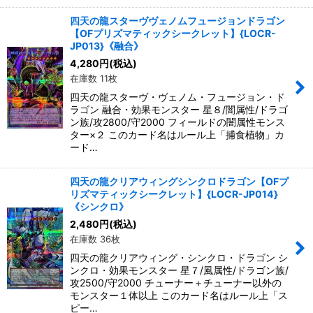
四天の龍スターヴヴェノムフュージョンドラゴン
【OFプリズマティックシークレット】{LOCR-
JP013}《融合》
4,280
円
(税込)
在庫数 11枚
四天の龍スターヴ・ヴェノム・フュージョン・ド
ラゴン 融合・効果モンスター 星８/闇属性/ドラゴ
ン族/攻2800/守2000 フィールドの闇属性モンス
ター×２ このカード名はルール上「捕食植物」カ
ード…
四天の龍クリアウィングシンクロドラゴン【OFプ
リズマティックシークレット】{LOCR-JP014}
《シンクロ》
2,480
円
(税込)
在庫数 36枚
四天の龍クリアウィング・シンクロ・ドラゴン シ
ンクロ・効果モンスター 星７/風属性/ドラゴン族/
攻2500/守2000 チューナー＋チューナー以外の
モンスター１体以上 このカード名はルール上「ス
ピー…