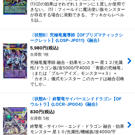
(1)(2)の効果はそれぞれ１ターンに１度しか使用で
きない。 (1)：フィールドに魔法使い族モンスター
が存在する場合に発動できる。 デッキからレベル
５以…
〔状態B〕究極竜魔導師【OFプリズマティックシ
ークレット】{LOSP-JP011}《融合》
5,980
円
(税込)
在庫数 1枚
究極竜魔導師 融合・効果モンスター 星１２/光属
性/ドラゴン族/攻5000/守4000 「青眼の究極竜」
（または「ブルーアイズ」モンスター×３）＋
「カオス」儀式モンスター このカードは融合召喚
でしか…
〔状態A-〕終撃竜サイバーエンドドラゴン【OF
ウルトラ】{LOCR-JP004}《融合》
830
円
(税込)
在庫数 5枚
終撃竜－サイバー・エンド・ドラゴン 融合・効果
モンスター 星１０/光属性/機械族/攻4000/守