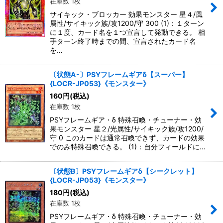
在庫数 1枚
サイキック・ブロッカー 効果モンスター 星４/風
属性/サイキック族/攻1200/守 300 (1)：１ターン
に１度、カード名を１つ宣言して発動できる。 相
手ターン終了時までの間、宣言されたカード名
を…
〔状態A-〕PSYフレームギアδ【スーパー】
{LOCR-JP053}《モンスター》
160
円
(税込)
在庫数 1枚
PSYフレームギア・δ 特殊召喚・チューナー・効
果モンスター 星２/光属性/サイキック族/攻1200/
守 0 このカードは通常召喚できず、カードの効果
でのみ特殊召喚できる。 (1)：自分フィールドに…
〔状態B〕PSYフレームギアδ【シークレット】
{LOCR-JP053}《モンスター》
180
円
(税込)
在庫数 1枚
PSYフレームギア・δ 特殊召喚・チューナー・効