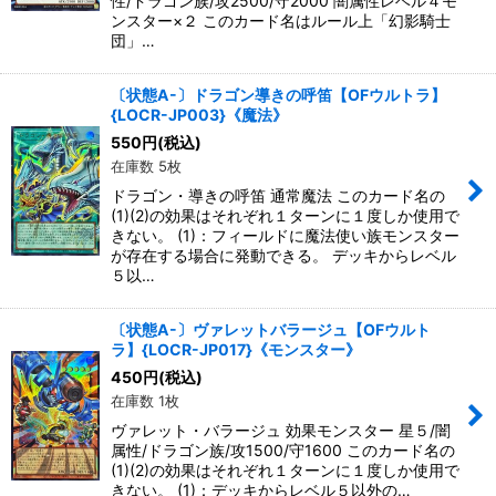
性/ドラゴン族/攻2500/守2000 闇属性レベル４モ
ンスター×２ このカード名はルール上「幻影騎士
団」…
〔状態A-〕ドラゴン導きの呼笛【OFウルトラ】
{LOCR-JP003}《魔法》
550
円
(税込)
在庫数 5枚
ドラゴン・導きの呼笛 通常魔法 このカード名の
(1)(2)の効果はそれぞれ１ターンに１度しか使用で
きない。 (1)：フィールドに魔法使い族モンスター
が存在する場合に発動できる。 デッキからレベル
５以…
〔状態A-〕ヴァレットバラージュ【OFウルト
ラ】{LOCR-JP017}《モンスター》
450
円
(税込)
在庫数 1枚
ヴァレット・バラージュ 効果モンスター 星５/闇
属性/ドラゴン族/攻1500/守1600 このカード名の
(1)(2)の効果はそれぞれ１ターンに１度しか使用で
きない。 (1)：デッキからレベル５以外の…