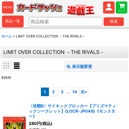
MENU
カート
商品一覧
検索
ホーム
>
LIMIT OVER COLLECTION －THE RIVALS－
LIMIT OVER COLLECTION －THE RIVALS－
表示順変更
閉じる
826
件
表示数
:
1
2
3
...
14
次
»
並び順
:
〔状態B〕サイキックブロッカー【プリズマティ
ックシークレット】{LOCR-JP049}《モンスタ
絞り込む
ー》
280
円
(税込)