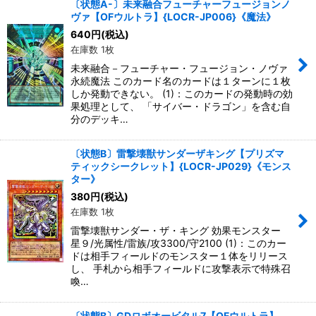
〔状態A-〕未来融合フューチャーフュージョンノ
ヴァ【OFウルトラ】{LOCR-JP006}《魔法》
640
円
(税込)
在庫数 1枚
未来融合－フューチャー・フュージョン・ノヴァ
永続魔法 このカード名のカードは１ターンに１枚
しか発動できない。 (1)：このカードの発動時の効
果処理として、 「サイバー・ドラゴン」を含む自
分のデッキ…
〔状態B〕雷撃壊獣サンダーザキング【プリズマ
ティックシークレット】{LOCR-JP029}《モンス
ター》
380
円
(税込)
在庫数 1枚
雷撃壊獣サンダー・ザ・キング 効果モンスター
星９/光属性/雷族/攻3300/守2100 (1)：このカー
ドは相手フィールドのモンスター１体をリリース
し、 手札から相手フィールドに攻撃表示で特殊召
喚…
〔状態B〕GDロボオービタル7【OFウルトラ】