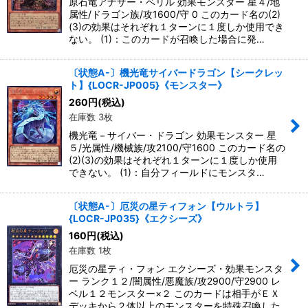
原石竜アナザー・ベリル 効果モンスター 星４/地
属性/ドラゴン族/攻1600/守 0 このカード名の(2)
(3)の効果はそれぞれ１ターンに１度しか使用でき
ない。 (1)：このカードが召喚した場合に発…
〔状態A-〕機光竜サイバードラゴン【シークレッ
ト】{LOCR-JP005}《モンスター》
260
円
(税込)
在庫数 3枚
機光竜－サイバー・ドラゴン 効果モンスター 星
５/光属性/機械族/攻2100/守1600 このカード名の
(2)(3)の効果はそれぞれ１ターンに１度しか使用
できない。 (1)：自分フィールドにモンスタ…
〔状態A-〕厄災の星ティフォン【ウルトラ】
{LOCR-JP035}《エクシーズ》
160
円
(税込)
在庫数 1枚
厄災の星ティ・フォン エクシーズ・効果モンスタ
ー ランク１２/闇属性/悪魔族/攻2900/守2900 レ
ベル１２モンスター×２ このカードは相手がＥＸ
デッキから２体以上のモンスターを特殊召喚した