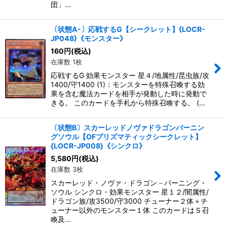
団」…
〔状態A-〕応戦するG【シークレット】{LOCR-
JP048}《モンスター》
160
円
(税込)
在庫数 1枚
応戦するG 効果モンスター 星４/地属性/昆虫族/攻
1400/守1400 (1)：モンスターを特殊召喚する効
果を含む魔法カードを相手が発動した時に発動で
きる。 このカードを手札から特殊召喚する。 (…
〔状態B〕スカーレッドノヴァドラゴンバーニン
グソウル【OFプリズマティックシークレット】
{LOCR-JP008}《シンクロ》
5,580
円
(税込)
在庫数 3枚
スカーレッド・ノヴァ・ドラゴン－バーニング・
ソウル シンクロ・効果モンスター 星１２/闇属性/
ドラゴン族/攻3500/守3000 チューナー２体＋チ
ューナー以外のモンスター１体 このカードはＳ召
喚及…