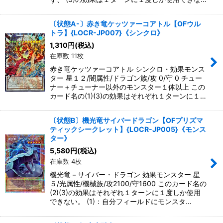
〔状態A-〕赤き竜ケッツァーコアトル【OFウル
トラ】{LOCR-JP007}《シンクロ》
1,310
円
(税込)
在庫数 11枚
赤き竜ケッツァーコアトル シンクロ・効果モンス
ター 星１２/闇属性/ドラゴン族/攻 0/守 0 チュー
ナー＋チューナー以外のモンスター１体以上 この
カード名の(1)(3)の効果はそれぞれ１ターンに１…
〔状態B〕機光竜サイバードラゴン【OFプリズマ
ティックシークレット】{LOCR-JP005}《モンス
ター》
5,580
円
(税込)
在庫数 4枚
機光竜－サイバー・ドラゴン 効果モンスター 星
５/光属性/機械族/攻2100/守1600 このカード名の
(2)(3)の効果はそれぞれ１ターンに１度しか使用
できない。 (1)：自分フィールドにモンスタ…