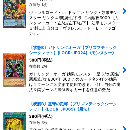
在庫数 1枚
ヴァレルロード・L・ドラゴン リンク・効果モン
スター リンク４/闇属性/ドラゴン族/攻3000 【リ
ンクマーカー：左/右/左下/右下】 効果モンスター
３体以上 自分は「ヴァレルロード・Ｌ・ドラゴ
ン」…
〔状態B〕ガトリングオーガ【プリズマティック
シークレット】{LOCR-JP024}《モンスター》
380
円
(税込)
在庫数 2枚
ガトリング・オーガ 効果モンスター 星３/炎属性/
悪魔族/攻 800/守 800 このカード名の(1)の効果
は１ターンに３度まで使用できる。 (1)：自分の魔
法＆罠ゾーンの裏側表示カードを任意の数だ…
〔状態B〕墓守の刻印【プリズマティックシーク
レット】{LOCR-JP069}《魔法》
380
円
(税込)
在庫数 3枚