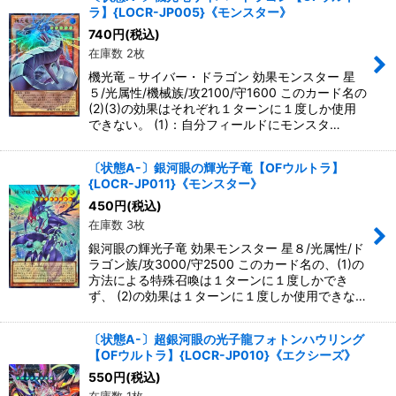
ラ】{LOCR-JP005}《モンスター》
740
円
(税込)
在庫数 2枚
機光竜－サイバー・ドラゴン 効果モンスター 星
５/光属性/機械族/攻2100/守1600 このカード名の
(2)(3)の効果はそれぞれ１ターンに１度しか使用
できない。 (1)：自分フィールドにモンスタ…
〔状態A-〕銀河眼の輝光子竜【OFウルトラ】
{LOCR-JP011}《モンスター》
450
円
(税込)
在庫数 3枚
銀河眼の輝光子竜 効果モンスター 星８/光属性/ド
ラゴン族/攻3000/守2500 このカード名の、(1)の
方法による特殊召喚は１ターンに１度しかでき
ず、 (2)の効果は１ターンに１度しか使用できな…
〔状態A-〕超銀河眼の光子龍フォトンハウリング
【OFウルトラ】{LOCR-JP010}《エクシーズ》
550
円
(税込)