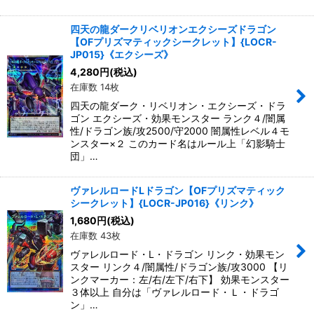
四天の龍ダークリベリオンエクシーズドラゴン
【OFプリズマティックシークレット】{LOCR-
JP015}《エクシーズ》
4,280
円
(税込)
在庫数 14枚
四天の龍ダーク・リベリオン・エクシーズ・ドラ
ゴン エクシーズ・効果モンスター ランク４/闇属
性/ドラゴン族/攻2500/守2000 闇属性レベル４モ
ンスター×２ このカード名はルール上「幻影騎士
団」…
ヴァレルロードLドラゴン【OFプリズマティック
シークレット】{LOCR-JP016}《リンク》
1,680
円
(税込)
在庫数 43枚
ヴァレルロード・L・ドラゴン リンク・効果モン
スター リンク４/闇属性/ドラゴン族/攻3000 【リ
ンクマーカー：左/右/左下/右下】 効果モンスター
３体以上 自分は「ヴァレルロード・Ｌ・ドラゴ
ン」…