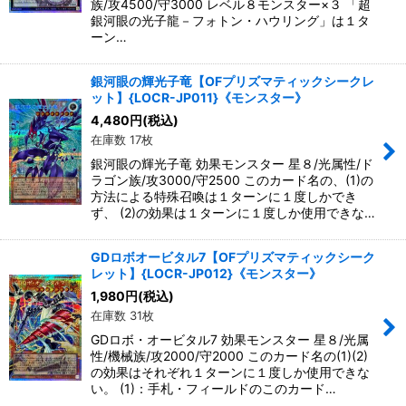
族/攻4500/守3000 レベル８モンスター×３ 「超
銀河眼の光子龍－フォトン・ハウリング」は１タ
ーン…
銀河眼の輝光子竜【OFプリズマティックシークレ
ット】{LOCR-JP011}《モンスター》
4,480
円
(税込)
在庫数 17枚
銀河眼の輝光子竜 効果モンスター 星８/光属性/ド
ラゴン族/攻3000/守2500 このカード名の、(1)の
方法による特殊召喚は１ターンに１度しかでき
ず、 (2)の効果は１ターンに１度しか使用できな…
GDロボオービタル7【OFプリズマティックシーク
レット】{LOCR-JP012}《モンスター》
1,980
円
(税込)
在庫数 31枚
GDロボ・オービタル7 効果モンスター 星８/光属
性/機械族/攻2000/守2000 このカード名の(1)(2)
の効果はそれぞれ１ターンに１度しか使用できな
い。 (1)：手札・フィールドのこのカード…