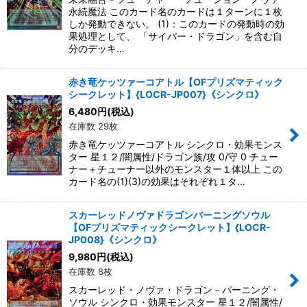
永続魔法 このカード名のカードは１ターンに１枚
しか発動できない。 (1)：このカードの発動時の効
果処理として、 「サイバー・ドラゴン」を含む自
分のデッキ…
赤き竜ケッツァーコアトル【OFプリズマティック
シークレット】{LOCR-JP007}《シンクロ》
6,480
円
(税込)
在庫数 29枚
赤き竜ケッツァーコアトル シンクロ・効果モンス
ター 星１２/闇属性/ドラゴン族/攻 0/守 0 チュー
ナー＋チューナー以外のモンスター１体以上 この
カード名の(1)(3)の効果はそれぞれ１タ…
スカーレッドノヴァドラゴンバーニングソウル
【OFプリズマティックシークレット】{LOCR-
JP008}《シンクロ》
9,980
円
(税込)
在庫数 8枚
スカーレッド・ノヴァ・ドラゴン－バーニング・
ソウル シンクロ・効果モンスター 星１２/闇属性/