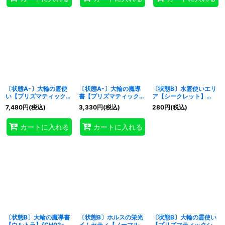
〔状態A-〕大輪の霊使
〔状態A-〕大輪の魔導
〔状態B〕水霊使いエリ
い【プリズマティックシ
書【プリズマティックシ
ア【シークレット】
ークレット】{CH02-
ークレット】{CH02-
{CH02-JP001}《モン
7,480
円
(税込)
3,330
円
(税込)
280
円
(税込)
JP041}《融合》
JP028}《魔法》
スター》
カートに入れる
カートに入れる
〔状態B〕大輪の魔導書
〔状態B〕ホルスの栄光
〔状態B〕大輪の霊使い
【ウルトラ】{CH02-
イムセティ【ノーマル】
【プリズマティックシー