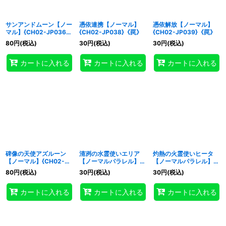
サンアンドムーン【ノー
憑依連携【ノーマル】
憑依解放【ノーマル】
マル】{CH02-JP036}
{CH02-JP038}《罠》
{CH02-JP039}《罠》
《魔法》
80
円
(税込)
30
円
(税込)
30
円
(税込)
カートに入れる
カートに入れる
カートに入れる
碑像の天使アズルーン
清冽の水霊使いエリア
灼熱の火霊使いヒータ
【ノーマル】{CH02-
【ノーマルパラレル】
【ノーマルパラレル】
JP040}《罠》
{CH02-JP042}《リン
{CH02-JP043}《リン
80
円
(税込)
30
円
(税込)
30
円
(税込)
ク》
ク》
カートに入れる
カートに入れる
カートに入れる