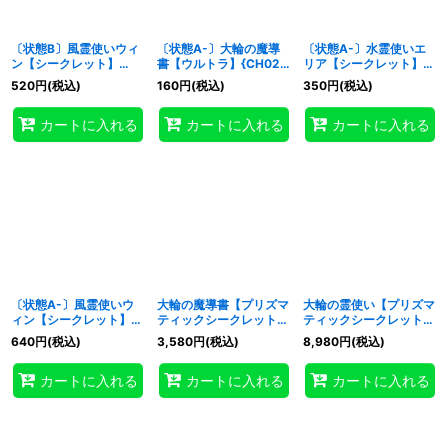
〔状態B〕風霊使いウィ
〔状態A-〕大輪の魔導
〔状態A-〕水霊使いエ
ン【シークレット】
書【ウルトラ】{CH02-
リア【シークレット】
{CH02-JP003}《モン
JP028}《魔法》
{CH02-JP001}《モン
520
円
(税込)
160
円
(税込)
350
円
(税込)
スター》
スター》
カートに入れる
カートに入れる
カートに入れる
〔状態A-〕風霊使いウ
大輪の魔導書【プリズマ
大輪の霊使い【プリズマ
ィン【シークレット】
ティックシークレット】
ティックシークレット】
{CH02-JP003}《モン
{CH02-JP028}《魔
{CH02-JP041}《融
640
円
(税込)
3,580
円
(税込)
8,980
円
(税込)
スター》
法》
合》
カートに入れる
カートに入れる
カートに入れる