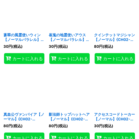
蒼翠の風霊使いウィン
崔嵬の地霊使いアウス
クインテットマジシャン
【ノーマルパラレル】
【ノーマルパラレル】
【ノーマル】{CH02-
{CH02-JP044}《リン
{CH02-JP045}《リン
JP046}《融合》
30
円
(税込)
30
円
(税込)
80
円
(税込)
ク》
ク》
カートに入れる
カートに入れる
カートに入れる
真血公ヴァンパイア【ノ
影法師トップハットヘア
アクセスコードトーカー
ーマル】{CH02-
【ノーマル】{CH02-
【ノーマル】{CH02-
JP047}《エクシーズ》
JP048}《リンク》
JP050}《リンク》
80
円
(税込)
80
円
(税込)
30
円
(税込)
カートに入れる
カートに入れる
カートに入れる