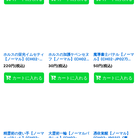
ホルスの栄光イムセティ
ホルスの加護ケベンセヌ
魔導書士バテル【ノーマ
【ノーマル】{CH02-
フ【ノーマル】{CH02-
ル】{CH02-JP027}
JP022}《モンスター》
JP025}《モンスター》
《モンスター》
220
円
(税込)
30
円
(税込)
50
円
(税込)
カートに入れる
カートに入れる
カートに入れる
精霊術の使い手【ノーマ
大霊術一輪【ノーマルパ
憑依覚醒【ノーマル】
ルパラレル】{CH02-
ラレル】{CH02-
{CH02-JP031}《魔