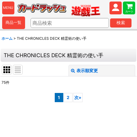
MENU
カート
商品一覧
検索
ホーム
>
THE CHRONICLES DECK 精霊術の使い手
THE CHRONICLES DECK 精霊術の使い手
表示順変更
閉じる
75
件
表示数
:
1
2
次
»
並び順
:
絞り込む