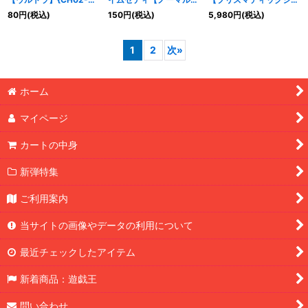
JP028}《魔法》
{CH02-JP022}《モン
クレット】{CH02-
80
円
(税込)
150
円
(税込)
5,980
円
(税込)
スター》
JP041}《融合》
1
2
次
»
ホーム
マイページ
カートの中身
新弾特集
ご利用案内
当サイトの画像やデータの利用について
最近チェックしたアイテム
新着商品：遊戯王
問い合わせ