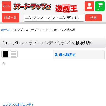
MENU
カート
商品一覧
検索
ホーム
>
"エンプレス・オブ・エンディミオン"
の
検索結果
"エンプレス・オブ・エンディミオン"
の
検索結果
表示順変更
閉じる
1
件
商品検索
:
表示数
:
並び順
:
エンプレスオブエンディ
カテゴリ
: