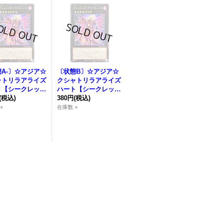
A-〕☆アジア☆
〔状態B〕☆アジア☆
ャトリラアライズ
クシャトリラアライズ
ト
【シークレッ
ハート
【シークレッ
アジアPHHY-JP
(税込)
ト】{アジアPHHY-JP
380円
(税込)
}《エクシーズ》
046}《エクシーズ》
×
在庫数 ×