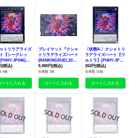
ャトリラアライズ
プレイマット『
クシャ
〔状態A-〕
クシャトリ
ト
【シークレッ
トリラアライズハート
ラアライズハート
【ウ
PHHY-JP046}
(RANKINGDUEL2022-
ルトラ】{PHHY-JP04
クシーズ》
円
(税込)
3rd-)』【-】{-}《プレ
9,980円
(税込)
6}《エクシーズ》
260円
(税込)
イマット》
 4枚
在庫数 2枚
在庫数 32枚