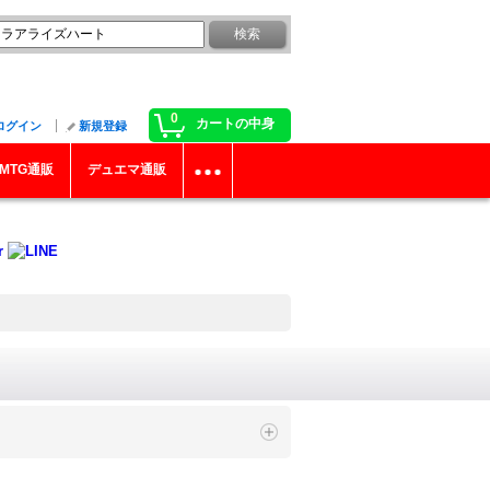
0
カートの中身
ログイン
新規登録
MTG通販
デュエマ通販