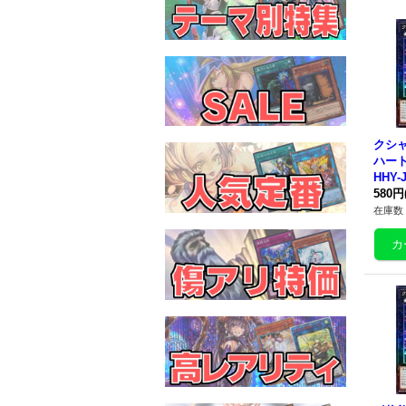
クシ
ハー
HHY-
ーズ
580円
在庫数 