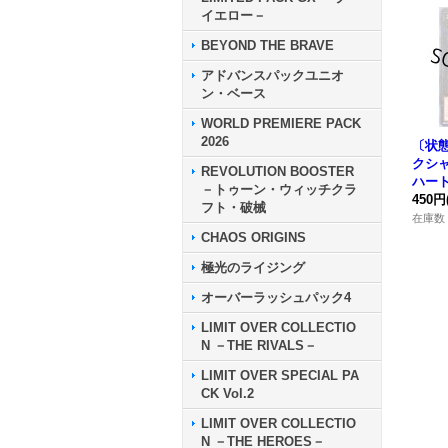
イエロー－
BEYOND THE BRAVE
アドバンスパックユニオ
ン・ベース
WORLD PREMIERE PACK
2026
〔状態
クシ
REVOLUTION BOOSTER
ハー
－トゥーン・ウィッチクラ
ト】{
450円
フト・破械
046
在庫数 
CHAOS ORIGINS
極光のライジング
オーバーラッシュパック4
LIMIT OVER COLLECTIO
N －THE RIVALS－
LIMIT OVER SPECIAL PA
CK Vol.2
LIMIT OVER COLLECTIO
N －THE HEROES－