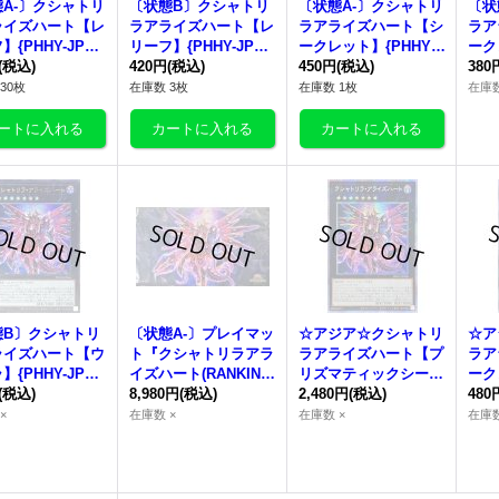
A-〕
クシャトリ
〔状態B〕
クシャトリ
〔状態A-〕
クシャトリ
〔状
ライズハート
【レ
ラアライズハート
【レ
ラアライズハート
【シ
ラア
{PHHY-JP04
リーフ】{PHHY-JP04
ークレット】{PHHY-J
ーク
エクシーズ》
(税込)
6}《エクシーズ》
420円
(税込)
P046}《エクシーズ》
450円
(税込)
P0
380
30枚
在庫数 3枚
在庫数 1枚
在庫数
態B〕
クシャトリ
〔状態A-〕プレイマッ
☆アジア☆
クシャトリ
☆ア
ライズハート
【ウ
ト『
クシャトリラアラ
ラアライズハート
【プ
ラア
{PHHY-JP04
イズハート
(RANKING
リズマティックシーク
ーク
エクシーズ》
(税込)
DUEL2022-3rd-)』
8,980円
(税込)
レット】{アジアPHHY
2,480円
(税込)
HHY
480
【-】{-}《プレイマッ
-JP046}《エクシー
ーズ
×
在庫数 ×
在庫数 ×
在庫数
ト》
ズ》