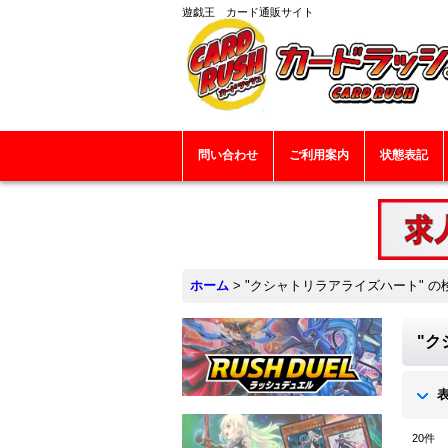
遊戯王 カード通販サイト
問い合わせ
ご利用案内
状態表記
ホーム
>
"クシャトリラアライズハート"
の
"ク
20
件