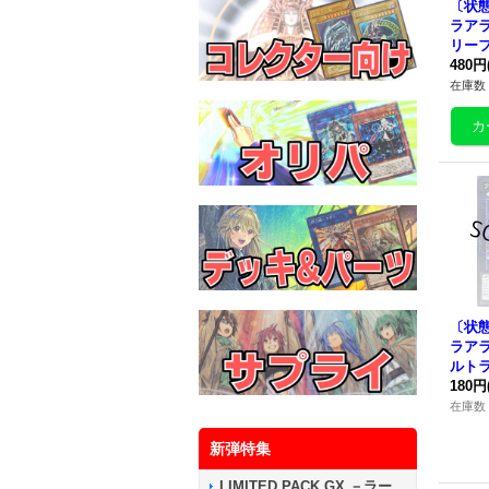
〔状態
ラア
リーフ】
6}《
480円
在庫数 
〔状
ラア
ルトラ】
6}《
180円
在庫数 
新弾特集
LIMITED PACK GX －ラー