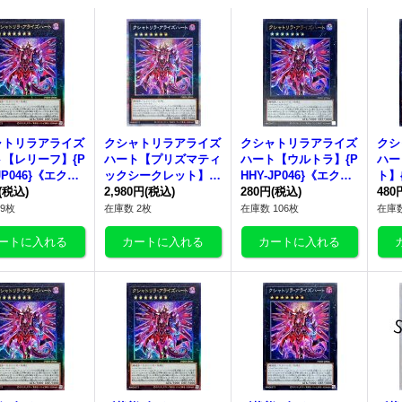
ャトリラアライズ
クシャトリラアライズ
クシャトリラアライズ
クシ
ト
【レリーフ】{P
ハート
【プリズマティ
ハート
【ウルトラ】{P
ハー
JP046}《エクシ
ックシークレット】{P
HHY-JP046}《エクシ
ト】{
》
(税込)
HHY-JP046}《エクシ
2,980円
(税込)
ーズ》
280円
(税込)
《エ
480
ーズ》
9枚
在庫数 2枚
在庫数 106枚
在庫数