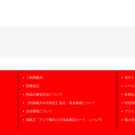
ご利用案内
当サイ
状態表記
メール
商品の梱包方法について
全商品
【初回購入の方限定】返品・返金制度について
特定商
店頭受取について
プライ
遊戯王「アジア圏向け日本語表記カード」について
個人情