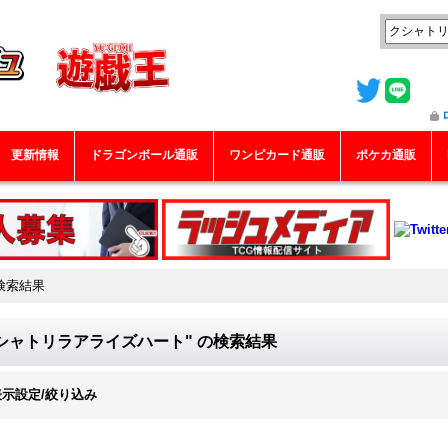
更新情報
ドラゴンボール通販
ワンピカード通販
ポケカ通販
検索結果
シャトリラアライズハート"
の
検索結果
表示設定/絞り込み