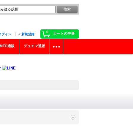
0
カートの中身
ログイン
新規登録
MTG通販
デュエマ通販