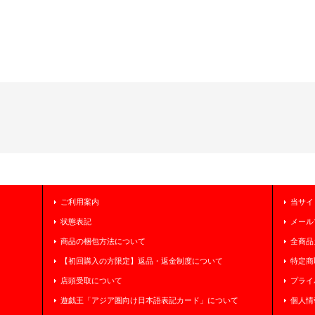
ご利用案内
当サイ
状態表記
メール
商品の梱包方法について
全商品
【初回購入の方限定】返品・返金制度について
特定商
店頭受取について
プライ
遊戯王「アジア圏向け日本語表記カード」について
個人情