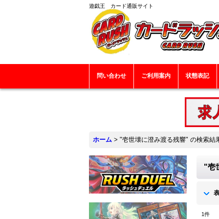
遊戯王 カード通販サイト
問い合わせ
ご利用案内
状態表記
ホーム
>
"壱世壊に澄み渡る残響"
の
検索結
"壱
1
件