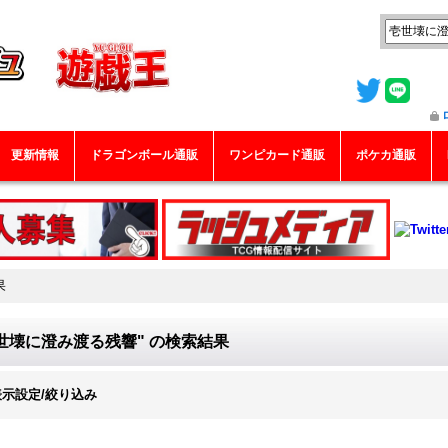
更新情報
ドラゴンボール通販
ワンピカード通販
ポケカ通販
果
世壊に澄み渡る残響"
の
検索結果
表示設定/絞り込み