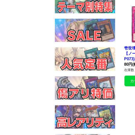
壱世
【ノー
P07
80円
(
在庫数 