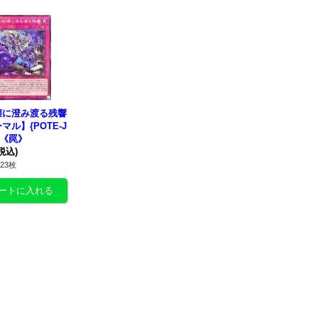
壊に澄み渡る残響
マル】{POTE-J
3}《罠》
税込)
23枚