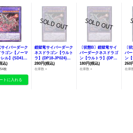
竜
サイバーダーク
鎧獄竜
サイバーダーク
〔状態B〕
鎧獄竜
サイ
〔状
ドラゴン
【ノーマ
ネスドラゴン
【ウルト
バーダークネスドラゴ
バー
レル】{SD41-J
ラ】{DP18-JP024}
ン
【ウルトラ】{DP18
ン
【
3}《融合》
税込)
《融合》
280円
(税込)
-JP024}《融合》
180円
(税込)
-JP
260
54枚
在庫数 ×
在庫数 ×
在庫数