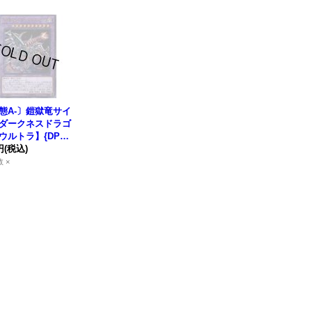
態A-〕
鎧獄竜
サイ
ダークネスドラゴ
ウルトラ】{DP18
024}《融合》
円
(税込)
 ×