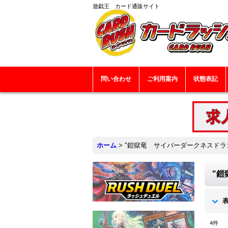
遊戯王 カード通販サイト
問い合わせ
ご利用案内
状態表記
ホーム
>
"鎧獄竜 サイバーダークネスドラ
"鎧
4
件