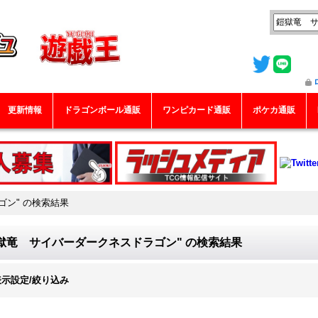
更新情報
ドラゴンボール通販
ワンピカード通販
ポケカ通販
ゴン"
の
検索結果
獄竜 サイバーダークネスドラゴン"
の
検索結果
表示設定/絞り込み