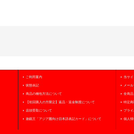
ご利用案内
当サイ
状態表記
メール
商品の梱包方法について
全商品
【初回購入の方限定】返品・返金制度について
特定商
店頭受取について
プライ
遊戯王「アジア圏向け日本語表記カード」について
個人情