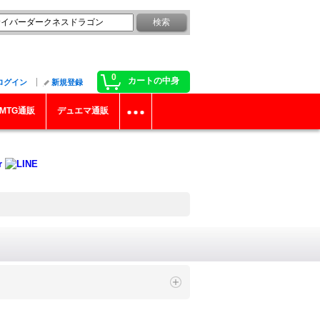
0
カートの中身
ログイン
新規登録
MTG通販
デュエマ通販