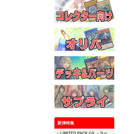
新弾特集
LIMITED PACK GX －ラー