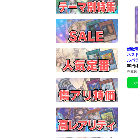
鎧獄
ネス
ルパラ
P04
80円
(
在庫数 