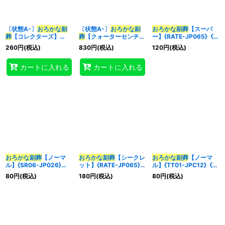
〔状態A-〕
おろかな副
〔状態A-〕
おろかな副
おろかな副葬
【スーパ
葬
【コレクターズ】
葬
【クォーターセンチュ
ー】{RATE-JP065}《魔
{RC03-JP039}《魔
リーシークレット】
法》
260
円
(税込)
830
円
(税込)
120
円
(税込)
法》
{QCAC-JP093}《魔
法》
カートに入れる
カートに入れる
おろかな副葬
【ノーマ
おろかな副葬
【シークレ
おろかな副葬
【ノーマ
ル】{SR06-JP026}
ット】{RATE-JP065}
ル】{TT01-JPC12}《魔
《魔法》
《魔法》
法》
80
円
(税込)
180
円
(税込)
80
円
(税込)