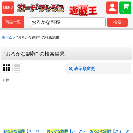
MENU
カート
商品一覧
検索
ホーム
>
"おろかな副葬"
の
検索結果
"おろかな副葬"
の
検索結果
表示順変更
閉じる
31
件
商品検索
:
表示数
:
並び順
:
おろかな副葬
【スーパ
おろかな副葬
【シークレ
おろかな副葬
【クォータ
カテゴリ
: