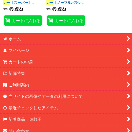
カー
【スーパー】
カー
【ノーマルパラレ
{DREV-JP039}《融
ル】{25TP-JP108}《融
120
円
(税込)
120
円
(税込)
合》
合》
特集
:
カートに入れる
カートに入れる
絞り込む
ホーム
マイページ
カートの中身
新弾特集
ご利用案内
当サイトの画像やデータの利用について
最近チェックしたアイテム
新着商品：遊戯王
問い合わせ