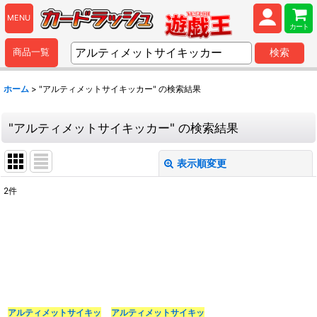
MENU
カート
商品一覧
検索
ホーム
>
"アルティメットサイキッカー"
の
検索結果
"アルティメットサイキッカー"
の
検索結果
表示順変更
閉じる
2
件
商品検索
:
表示数
:
並び順
:
アルティメットサイキッ
アルティメットサイキッ
カテゴリ
: