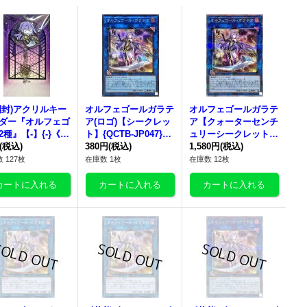
開封)アクリルキー
オルフェゴールガラテ
オルフェゴールガラテ
ダー『オルフェゴ
ア(ロゴ)【シークレッ
ア【クォーターセンチ
2種』【-】{-}《そ
ト】{QCTB-JP047}
ュリーシークレット】
》
(税込)
《リンク》
380円
(税込)
{QCTB-JP047}《リン
1,580円
(税込)
ク》
 127枚
在庫数 1枚
在庫数 12枚