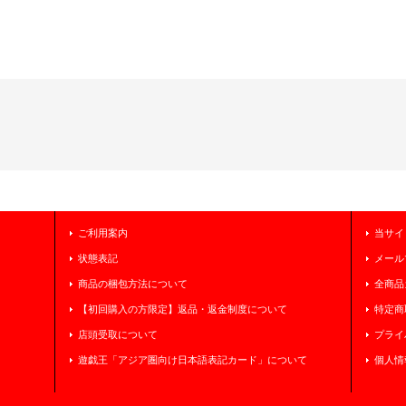
ご利用案内
当サイ
状態表記
メール
商品の梱包方法について
全商品
【初回購入の方限定】返品・返金制度について
特定商
店頭受取について
プライ
遊戯王「アジア圏向け日本語表記カード」について
個人情