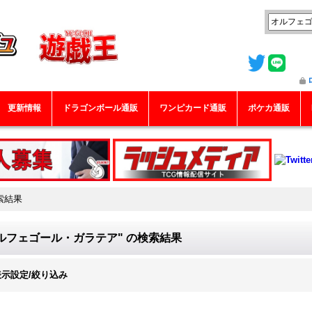
更新情報
ドラゴンボール通販
ワンピカード通販
ポケカ通販
索結果
ルフェゴール・ガラテア"
の
検索結果
表示設定/絞り込み