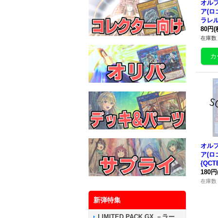
オル
ア(ロ
ラレル
7}《
80円
(
在庫数 
オル
ア(ロ
{QCT
ク》
180円
在庫数 
新弾特集
LIMITED PACK GX －ラー