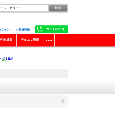
0
カートの中身
ログイン
新規登録
MTG通販
デュエマ通販