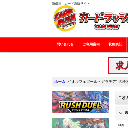
遊戯王 カード通販サイト
問い合わせ
ご利用案内
状態表記
ホーム
>
"オルフェゴール・ガラテア"
の
検
"オ
14
件