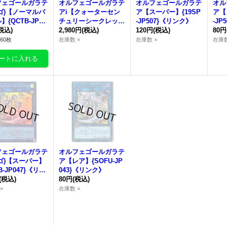
フェゴールガラテ
オルフェゴールガラテ
オルフェゴールガラテ
オル
ゴ)【ノーマルパ
アi【クォーターセン
ア【スーパー】{19SP
ア【
】{QCTB-JP04
チュリーシークレッ
-JP507}《リンク》
-JP
リンク》
税込)
ト】{QCTB-JP033}
2,980円
(税込)
120円
(税込)
80円
《リンク》
60枚
在庫数 ×
在庫数 ×
在庫数
フェゴールガラテ
オルフェゴールガラテ
ゴ)【スーパー】
ア【レア】{SOFU-JP
B-JP047}《リン
043}《リンク》
(税込)
80円
(税込)
×
在庫数 ×