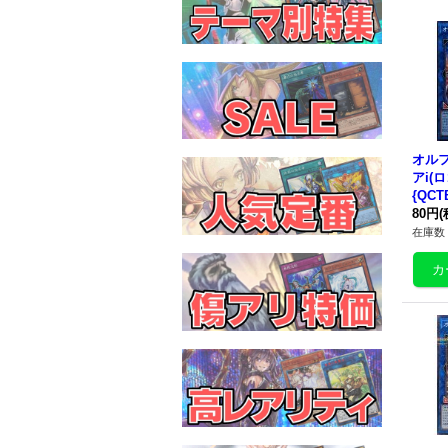
オル
アi(
{QCT
ク》
80円
(
在庫数 