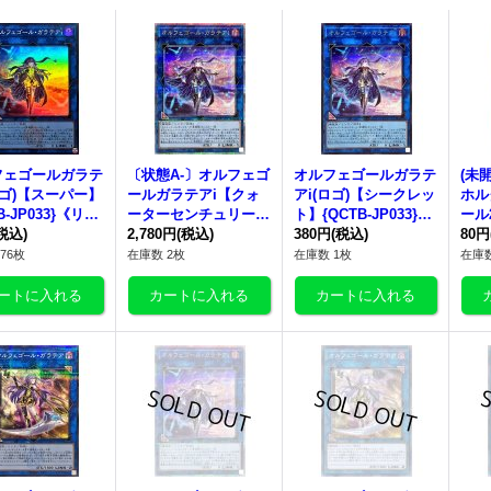
フェゴールガラテ
〔状態A-〕オルフェゴ
オルフェゴールガラテ
(未
ロゴ)【スーパー】
ールガラテアi【クォ
アi(ロゴ)【シークレッ
ホル
B-JP033}《リン
ーターセンチュリーシ
ト】{QCTB-JP033}
ール
税込)
ークレット】{QCTB-J
2,780円
(税込)
《リンク》
380円
(税込)
の他
80円
P033}《リンク》
76枚
在庫数 2枚
在庫数 1枚
在庫数