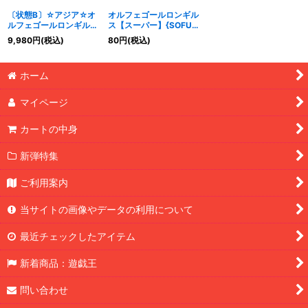
〔状態B〕☆アジア☆オ
オルフェゴールロンギル
ルフェゴールロンギルス
ス【スーパー】{SOFU-
【20thシークレット】
JP044}《リンク》
9,980
円
(税込)
80
円
(税込)
{アジアSOFU-JP044}
《リンク》
ホーム
マイページ
カートの中身
新弾特集
ご利用案内
当サイトの画像やデータの利用について
最近チェックしたアイテム
新着商品：遊戯王
問い合わせ