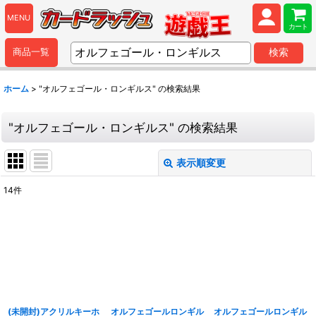
MENU
カート
商品一覧
検索
ホーム
>
"オルフェゴール・ロンギルス"
の
検索結果
"オルフェゴール・ロンギルス"
の
検索結果
表示順変更
閉じる
14
件
商品検索
:
表示数
:
並び順
:
(未開封)アクリルキーホ
オルフェゴールロンギル
オルフェゴールロンギル
カテゴリ
: