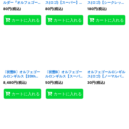
ルダー『オルフェゴール
ス(ロゴ)【スーパー】
ス(ロゴ)【シークレッ
2種』【-】{-}《その
{QCTB-JP048}《リン
ト】{QCTB-JP048}
80
円
(税込)
80
円
(税込)
180
円
(税込)
他》
ク》
《リンク》
特集
:
カートに入れる
カートに入れる
カートに入れる
絞り込む
〔状態B〕オルフェゴー
〔状態B〕オルフェゴー
オルフェゴールロンギル
ルロンギルス【20thシ
ルロンギルス【スーパ
ス(ロゴ)【ノーマルパラ
ークレット】{SOFU-
ー】{SOFU-JP044}
レル】{QCTB-JP048}
8,480
円
(税込)
50
円
(税込)
30
円
(税込)
JP044}《リンク》
《リンク》
《リンク》
カートに入れる
カートに入れる