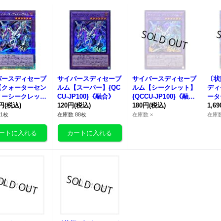
バースディセーブ
サイバースディセーブ
サイバースディセーブ
〔状
【クォーターセン
ルム【スーパー】{QC
ルム【シークレット】
ディ
リーシークレッ
CU-JP100}《融合》
{QCCU-JP100}《融
ータ
CCU-JP100}
0円
(税込)
120円
(税込)
合》
180円
(税込)
ーク
1,6
合》
P1
1枚
在庫数 88枚
在庫数 ×
在庫数