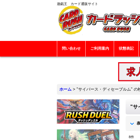
遊戯王 カード通販サイト
問い合わせ
ご利用案内
状態表記
ホーム
>
"サイバース・ディセーブルム"
の
"サ
8
件