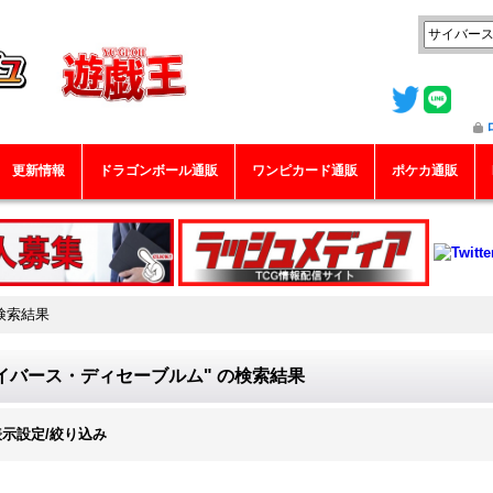
更新情報
ドラゴンボール通販
ワンピカード通販
ポケカ通販
検索結果
イバース・ディセーブルム"
の
検索結果
表示設定/絞り込み