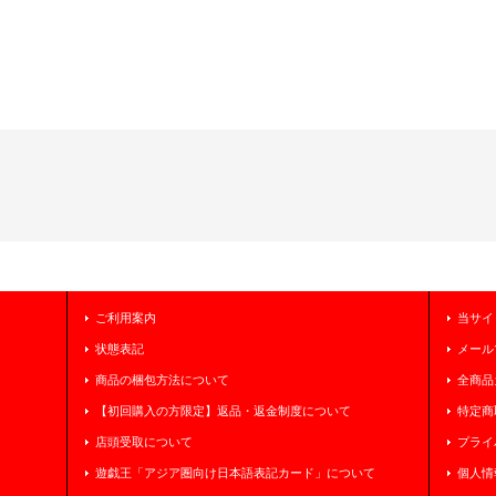
ご利用案内
当サイ
状態表記
メール
商品の梱包方法について
全商品
【初回購入の方限定】返品・返金制度について
特定商
店頭受取について
プライ
遊戯王「アジア圏向け日本語表記カード」について
個人情