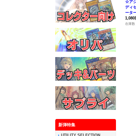
☆ア
ディ
ータ
ーク
1,08
QCCU
在庫数 
合》
新弾特集
UTILITY SELECTION