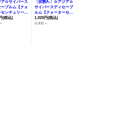
ジア☆サイバース
〔状態A-〕☆アジア☆
セーブルム【クォ
サイバースディセーブ
ーセンチュリーシ
ルム【クォーターセン
レット】{アジア
0円
(税込)
チュリーシークレッ
1,020円
(税込)
-JP100}《融
ト】{アジアQCCU-JP
×
在庫数 ×
100}《融合》