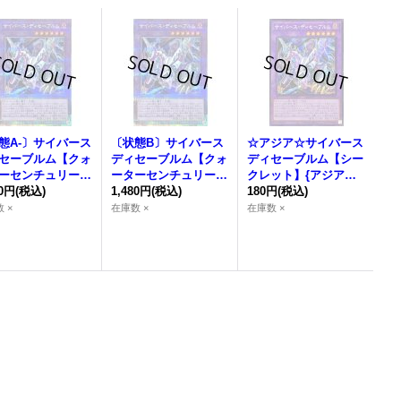
態A-〕サイバース
〔状態B〕サイバース
☆アジア☆サイバース
セーブルム【クォ
ディセーブルム【クォ
ディセーブルム【シー
ーセンチュリーシ
ーターセンチュリーシ
クレット】{アジアQC
レット】{QCCU-J
90円
(税込)
ークレット】{QCCU-J
1,480円
(税込)
CU-JP100}《融合》
180円
(税込)
00}《融合》
P100}《融合》
 ×
在庫数 ×
在庫数 ×