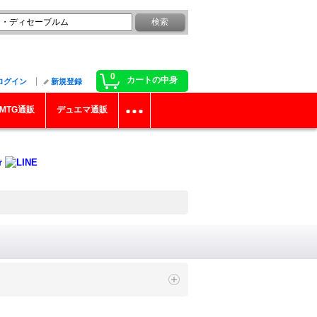
0
カートの中身
ログイン
新規登録
MTG通販
デュエマ通販