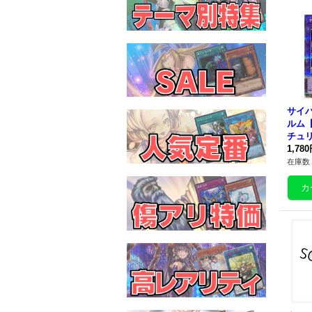
サイ
ルム
チュ
ト】{Q
1,78
《融
在庫数 