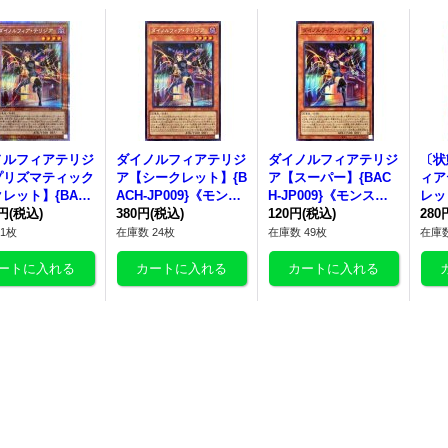
ノルフィアテリジ
ダイノルフィアテリジ
ダイノルフィアテリジ
〔状
プリズマティック
ア【シークレット】{B
ア【スーパー】{BAC
ィア
レット】{BAC
ACH-JP009}《モンス
H-JP009}《モンスタ
レット
P009}《モンスタ
0円
(税込)
ター》
380円
(税込)
ー》
120円
(税込)
9}
280
1枚
在庫数 24枚
在庫数 49枚
在庫数