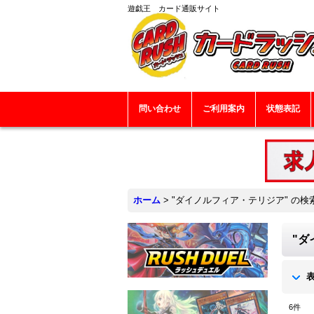
遊戯王 カード通販サイト
問い合わせ
ご利用案内
状態表記
ホーム
>
"ダイノルフィア・テリジア"
の
検
"ダ
6
件