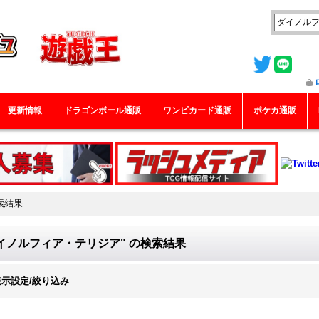
更新情報
ドラゴンボール通販
ワンピカード通販
ポケカ通販
索結果
イノルフィア・テリジア"
の
検索結果
表示設定/絞り込み