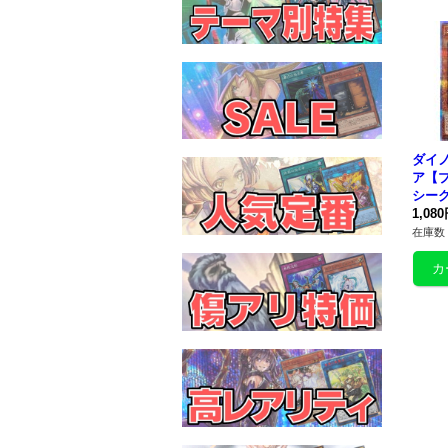
ダイ
ア【
シーク
H-J
1,08
ー》
在庫数 