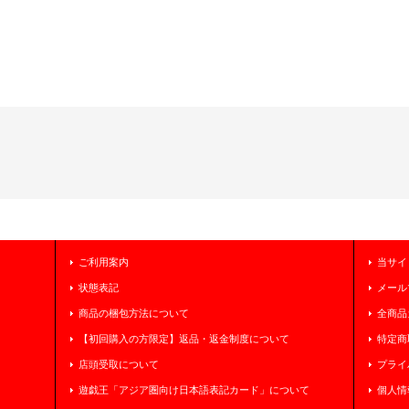
ご利用案内
当サイ
状態表記
メール
商品の梱包方法について
全商品
【初回購入の方限定】返品・返金制度について
特定商
店頭受取について
プライ
遊戯王「アジア圏向け日本語表記カード」について
個人情