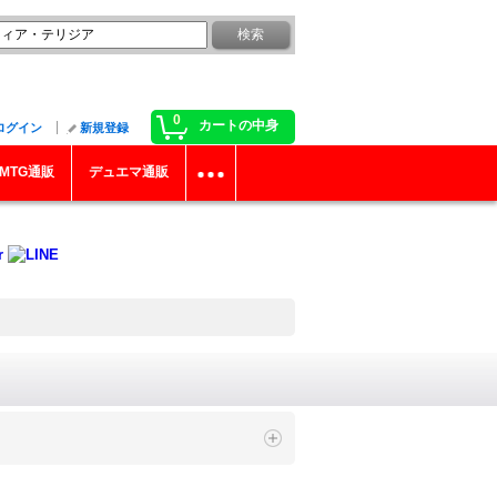
0
カートの中身
ログイン
新規登録
MTG通販
デュエマ通販