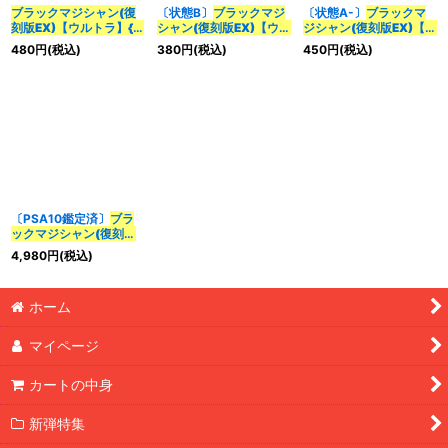
ブラックマジシャン(復
〔状態B〕
ブラックマジ
〔状態A-〕
ブラックマ
カテゴリ
:
刻版EX)【ウルトラ】{-}
シャン(復刻版EX)【ウル
ジシャン(復刻版EX)【ウ
《モンスター》
トラ】{-}
《モンスタ
ルトラ】{-}
《モンスタ
480
円
(税込)
380
円
(税込)
450
円
(税込)
ー》
ー》
特集
:
絞り込む
〔PSA10鑑定済〕
ブラ
ックマジシャン(復刻版
EX)【ウルトラ】{-}
《モ
4,980
円
(税込)
ンスター》
ホーム
マイページ
カートの中身
新弾特集