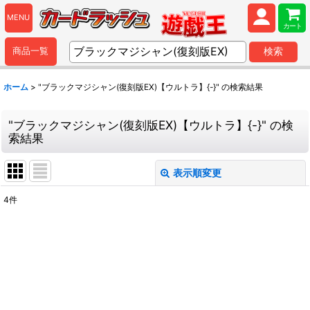
MENU
カート
商品一覧
検索
ホーム
>
"ブラックマジシャン(復刻版EX)【ウルトラ】{-}"
の
検索結果
"ブラックマジシャン(復刻版EX)【ウルトラ】{-}"
の
検
索結果
表示順変更
閉じる
4
件
商品検索
:
表示数
:
並び順
: