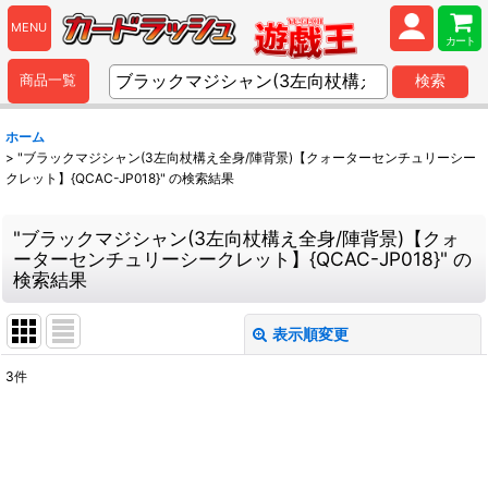
MENU
カート
商品一覧
検索
ホーム
>
"ブラックマジシャン(3左向杖構え全身/陣背景)【クォーターセンチュリーシー
クレット】{QCAC-JP018}"
の
検索結果
"ブラックマジシャン(3左向杖構え全身/陣背景)【クォ
ーターセンチュリーシークレット】{QCAC-JP018}"
の
検索結果
表示順変更
閉じる
3
件
商品検索
:
表示数
: