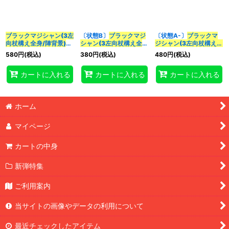
並び順
:
ブラックマジシャン(3左
〔状態B〕
ブラックマジ
〔状態A-〕
ブラックマ
カテゴリ
:
向杖構え全身/陣背景)
シャン(3左向杖構え全
ジシャン(3左向杖構え全
【クォーターセンチュリ
身/陣背景)【クォーター
身/陣背景)【クォーター
580
円
(税込)
380
円
(税込)
480
円
(税込)
ーシークレット】
センチュリーシークレッ
センチュリーシークレッ
特集
:
{QCAC-JP018}
《モン
ト】{QCAC-JP018}
ト】{QCAC-JP018}
カートに入れる
カートに入れる
カートに入れる
スター》
《モンスター》
《モンスター》
絞り込む
ホーム
マイページ
カートの中身
新弾特集
ご利用案内
当サイトの画像やデータの利用について
最近チェックしたアイテム