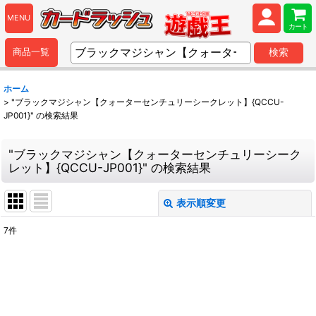
MENU
カート
商品一覧
検索
ホーム
>
"ブラックマジシャン【クォーターセンチュリーシークレット】{QCCU-
JP001}"
の
検索結果
"ブラックマジシャン【クォーターセンチュリーシーク
レット】{QCCU-JP001}"
の
検索結果
表示順変更
閉じる
7
件
商品検索
:
表示数
:
並び順
: