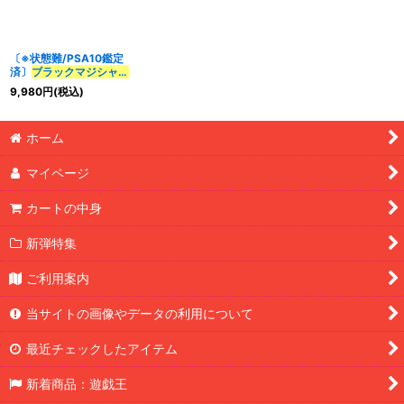
〔※状態難/PSA10鑑定
済〕
ブラックマジシャン
【クォーターセンチュリ
9,980
円
(税込)
ーシークレット】
{QCCU-JP001}
《モン
スター》
ホーム
マイページ
カートの中身
新弾特集
ご利用案内
当サイトの画像やデータの利用について
最近チェックしたアイテム
新着商品：遊戯王