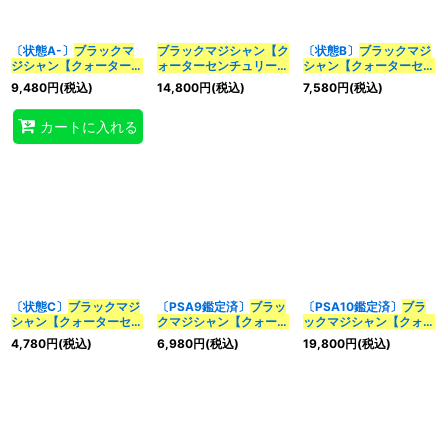
〔状態A-〕
ブラックマ
ブラックマジシャン【ク
〔状態B〕
ブラックマジ
カテゴリ
:
ジシャン【クォーターセ
ォーターセンチュリーシ
シャン【クォーターセン
ンチュリーシークレッ
ークレット】{QCCU-
チュリーシークレット】
9,480
円
(税込)
14,800
円
(税込)
7,580
円
(税込)
ト】{QCCU-JP001}
JP001}
《モンスター》
{QCCU-JP001}
《モン
特集
:
《モンスター》
スター》
カートに入れる
絞り込む
〔状態C〕
ブラックマジ
〔PSA9鑑定済〕
ブラッ
〔PSA10鑑定済〕
ブラ
シャン【クォーターセン
クマジシャン【クォータ
ックマジシャン【クォー
チュリーシークレット】
ーセンチュリーシークレ
ターセンチュリーシーク
4,780
円
(税込)
6,980
円
(税込)
19,800
円
(税込)
{QCCU-JP001}
《モン
ット】{QCCU-JP001}
レット】{QCCU-
スター》
《モンスター》
JP001}
《モンスター》