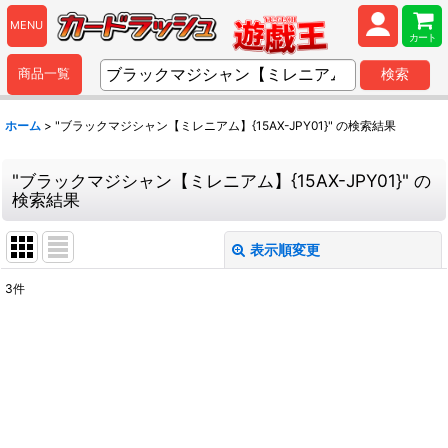
MENU
カート
商品一覧
検索
ホーム
>
"ブラックマジシャン【ミレニアム】{15AX-JPY01}"
の
検索結果
"ブラックマジシャン【ミレニアム】{15AX-JPY01}"
の
検索結果
表示順変更
閉じる
3
件
商品検索
:
表示数
:
並び順
: