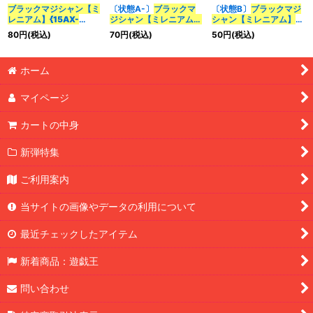
ブラックマジシャン【ミ
〔状態A-〕
ブラックマ
〔状態B〕
ブラックマジ
カテゴリ
:
レニアム】{15AX-
ジシャン【ミレニアム】
シャン【ミレニアム】
JPY01}
《モンスター》
{15AX-JPY01}
《モンス
{15AX-JPY01}
《モンス
80
円
(税込)
70
円
(税込)
50
円
(税込)
ター》
ター》
特集
:
ホーム
絞り込む
マイページ
カートの中身
新弾特集
ご利用案内
当サイトの画像やデータの利用について
最近チェックしたアイテム
新着商品：遊戯王
問い合わせ