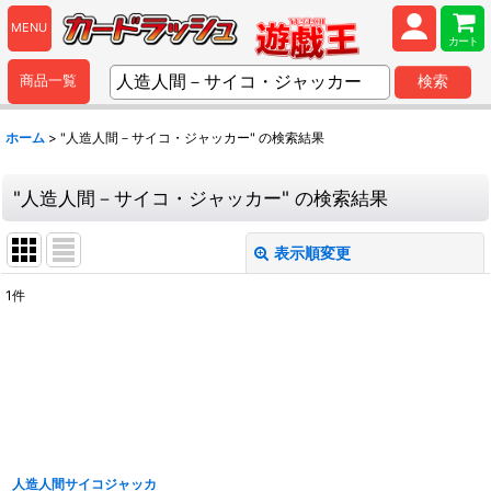
MENU
カート
商品一覧
検索
ホーム
>
"人造人間－サイコ・ジャッカー"
の
検索結果
"人造人間－サイコ・ジャッカー"
の
検索結果
表示順変更
閉じる
1
件
商品検索
:
表示数
:
並び順
:
人造人間サイコジャッカ
カテゴリ
: