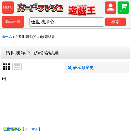
MENU
カート
商品一覧
検索
ホーム
>
"伍世壊浄心"
の
検索結果
"伍世壊浄心"
の
検索結果
表示順変更
閉じる
1
件
商品検索
:
表示数
:
並び順
:
伍世壊浄心
【ノーマル】
カテゴリ
: