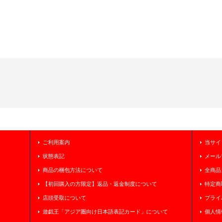
ご利用案内
当サイ
状態表記
メール
商品の梱包方法について
全商品
【初回購入の方限定】返品・返金制度について
特定商
店頭受取について
プライ
遊戯王「アジア圏向け日本語表記カード」について
個人情