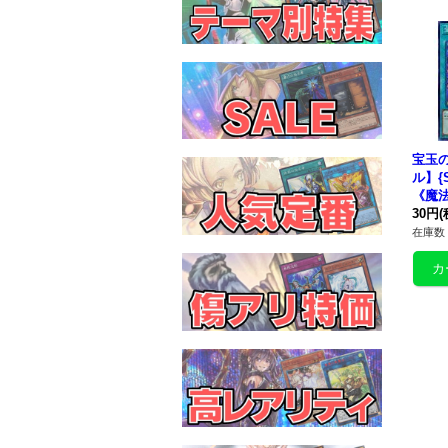
宝玉
ル】{S
《魔
30円
(
在庫数 