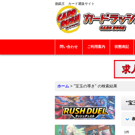
遊戯王 カード通販サイト
問い合わせ
ご利用案内
状態表記
ホーム
>
"宝玉の導き"
の
検索結果
"宝
1
件