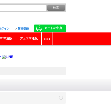
0
カートの中身
ログイン
新規登録
MTG通販
デュエマ通販