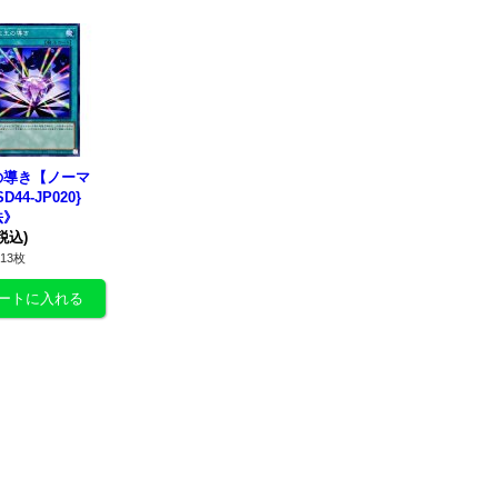
の導き
【ノーマ
D44-JP020}
法》
税込)
13枚