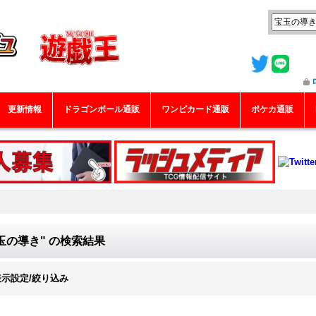
更新情報
ドラゴンボール通販
ワンピカード通販
ポケカ通販
玉の導き"
の
検索結果
表示設定/絞り込み