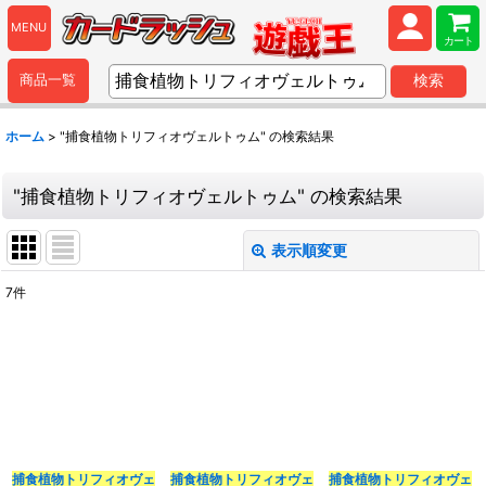
MENU
カート
商品一覧
検索
ホーム
>
"捕食植物トリフィオヴェルトゥム"
の
検索結果
"捕食植物トリフィオヴェルトゥム"
の
検索結果
表示順変更
閉じる
7
件
商品検索
:
表示数
:
並び順
:
捕食植物トリフィオヴェ
捕食植物トリフィオヴェ
捕食植物トリフィオヴェ
カテゴリ
: