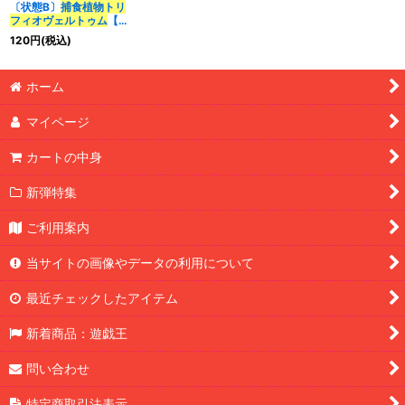
〔状態B〕
捕食植物トリ
フィオヴェルトゥム
【シ
ークレット】{SUB1-
120
円
(税込)
JP039}《融合》
ホーム
マイページ
カートの中身
新弾特集
ご利用案内
当サイトの画像やデータの利用について
最近チェックしたアイテム
新着商品：遊戯王
問い合わせ
特定商取引法表示