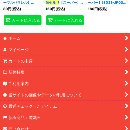
ーマルパラレル】
師
セルリ
【スーパー】
ーパー】{SD21-JP003}
{SR13-JP015}《モンス
{SD21-JP003}《モンス
《モンスター》
80
円
(税込)
160
円
(税込)
180
円
(税込)
ター》
ター》
特集
:
カートに入れる
カートに入れる
絞り込む
ホーム
マイページ
カートの中身
新弾特集
ご利用案内
当サイトの画像やデータの利用について
最近チェックしたアイテム
新着商品：遊戯王
問い合わせ