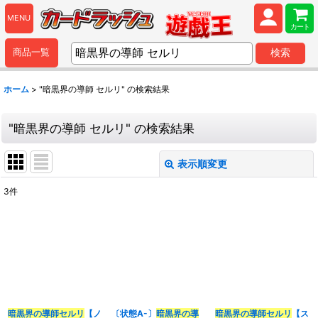
MENU
カート
商品一覧
検索
ホーム
>
"暗黒界の導師 セルリ"
の
検索結果
"暗黒界の導師 セルリ"
の
検索結果
表示順変更
閉じる
3
件
商品検索
:
表示数
:
並び順
:
暗黒界の導師
セルリ
【ノ
〔状態A-〕
暗黒界の導
暗黒界の導師
セルリ
【ス
カテゴリ
: