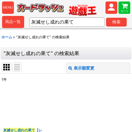
MENU
カート
商品一覧
検索
ホーム
>
"灰滅せし成れの果て"
の
検索結果
"灰滅せし成れの果て"
の
検索結果
表示順変更
閉じる
1
件
商品検索
:
表示数
:
並び順
:
灰滅せし成れの果て
【レ
カテゴリ
: